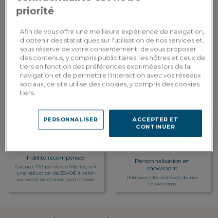
priorité
1 929,00€
Paiement en
3x
ou
3 fois en CB
Dont 0,00€ d'écopart
Afin de vous offrir une meilleure expérience de navigation,
d'obtenir des statistiques sur l'utilisation de nos services et,
AJOUTER AU PANIER
sous réserve de votre consentement, de vous proposer
des contenus, y compris publicitaires, les nôtres et ceux de
tiers en fonction des préférences exprimées lors de la
navigation et de permettre l'interaction avec vos réseaux
Livraison sur-mesure
sociaux, ce site utilise des cookies, y compris des cookies
Estimer mes frais de livraison par pays
tiers.
PERSONNALISER
ACCEPTER ET
CONTINUER
Fidelité récompensée
Personnalisation en
Gagnez 192 points de fidélité, soit
showroom
une réduction de 38,40€ à valoir
Retrouvez les adresses de nos
sur votre prochaine commande
showrooms