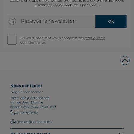
Maison. En guise de bienvenue, profitez de 15 € de remise dès 200 €
d’achat grâce au code reçu par email.
Recevoir la newsletter
OK
En vous inscrivant, vous acceptez nos
politique de
confidentialité.
Nous contacter
Siège Ecommerce :
Hôtel de Quatrebarbes
22 rue Jean Bourré
53200 CHATEAU-GONTIER
02 43 70 15 56
contact@saulaie.com