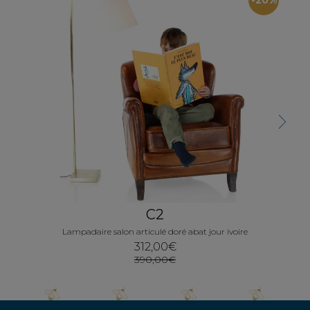
Lam
Next
C2
Lampadaire salon articulé doré abat jour ivoire
312,00€
390,00€