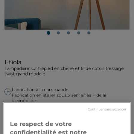
1
2
3
4
5
Etiola
Lampadaire sur trépied en chêne et fil de coton tressage
twist grand modèle
Fabrication à la commande
Fabrication en atelier sous 3 semaines + délai
d'expédition
Continuer sans accepter
Vos options de personnalisation :
Le respect de votre
Dimensions
: Grand modèle
confidentialité est notre