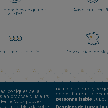
es premières de grande
Avis clients certif
qualité
ent en plusieurs fois
Service client en M
noir, bleu pétrole, beige
les iconiques de la
de nos fauteuils crap
us en propose plusieurs
personnalisable
et peu
derne. Vous pouvez
autres meubles de votre
Des pieds de fauteuil au