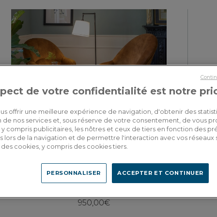
Contin
pect de votre confidentialité est notre pri
us offrir une meilleure expérience de navigation, d'obtenir des statist
tion de nos services et, sous réserve de votre consentement, de vous p
y compris publicitaires, les nôtres et ceux de tiers en fonction des p
 lors de la navigation et de permettre l'interaction avec vos réseaux 
Octave
se des cookies, y compris des cookies tiers.
Fauteuil crapaud avec accoudoirs pieds bois teinte noyer et tissu
Fauteuil
velours bronze haut dossier
PERSONNALISER
ACCEPTER ET CONTINUER
950,00€