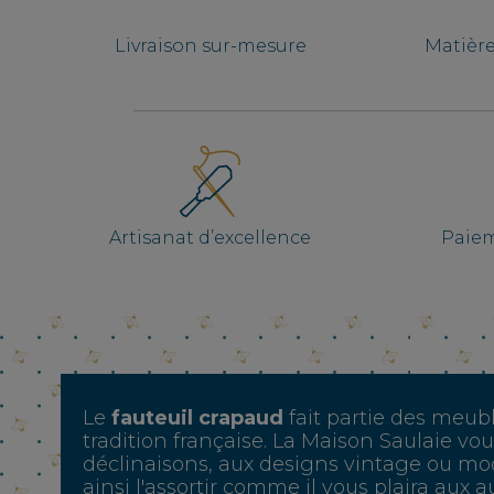
Livraison sur-mesure
Matièr
Artisanat d’excellence
Paiem
Le
fauteuil crapaud
fait partie des meub
tradition française. La Maison Saulaie vo
déclinaisons, aux designs vintage ou mo
ainsi l'assortir comme il vous plaira aux 