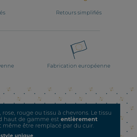
iés
Retours simplifiés
ayenne
Fabrication européenne
, rose, rouge ou tissu à chevrons. Le tissu
aud haut de gamme est
entièrement
t même être remplacé par du cuir.
 style unique