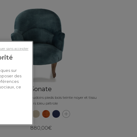
uer sans accepter
orité
iques sur
roposer des
références
sociaux, ce
Sonate
 crapaud avec accoudoirs pieds bois teinte noyer et tissu
velours bleu pétrole
880,00€