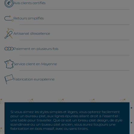
Avis clients certifiés
Retours simplifiés
Artisanat d’excellence
Paiement en plusieurs fois
Service client en Mayenne
Fabrication européenne
Si vous aimez les styles simples et légers, vous opterez facilement
pour un bureau plat, aux lignes épurées allant droit à l'essentiel :
une table pour travailler. Que ce soit un breau plat design, de style
scandinave ou un bueau plat ancien, vous aurez toujours une
fabrication en bois massif, avec ou sans tiroirs.