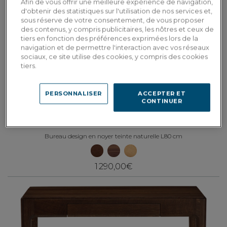
Afin de vous offrir une meilleure expérience de navigation,
d'obtenir des statistiques sur l'utilisation de nos services et,
sous réserve de votre consentement, de vous proposer
des contenus, y compris publicitaires, les nôtres et ceux de
tiers en fonction des préférences exprimées lors de la
navigation et de permettre l'interaction avec vos réseaux
sociaux, ce site utilise des cookies, y compris des cookies
tiers.
PERSONNALISER
ACCEPTER ET
CONTINUER
Albâtre
Bureau design en noyer teinte naturelle L80 cm
1 290,00€