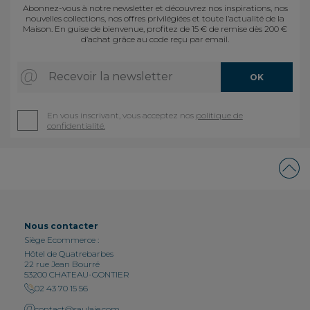
Abonnez-vous à notre newsletter et découvrez nos inspirations, nos
nouvelles collections, nos offres privilégiées et toute l’actualité de la
Maison. En guise de bienvenue, profitez de 15 € de remise dès 200 €
d’achat grâce au code reçu par email.
Recevoir la newsletter
OK
En vous inscrivant, vous acceptez nos
politique de
confidentialité.
Nous contacter
Siège Ecommerce :
Hôtel de Quatrebarbes
22 rue Jean Bourré
53200 CHATEAU-GONTIER
02 43 70 15 56
contact@saulaie.com