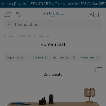
ANDARD offerte à partir de 150€ d'achat.
|
SECONDE VIE : des pièces 
Rechercher
Accueil
BUREAU
Bureau plat
Bureau plat
Disponibilité
Couleur
Hauteur (cm)
Matériaux
S
25 produits