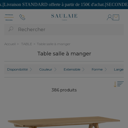
DARD offerte à partir de 150€ d'achat.
|
SECONDE VIE : des pièces uni
Rechercher
Accueil
TABLE
Table salle à manger
Table salle à manger
Disponibilité
Couleur
Extensible
Forme
Largeur 
386 produits