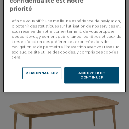
confidentialité est notre
priorité
Afin de vous offrir une meilleure expérience de navigation,
d'obtenir des statistiques sur l'utilisation de nos services et,
sous réserve de votre consentement, de vous proposer
des contenus, y compris publicitaires, les nôtres et ceux de
tiers en fonction des préférences exprimées lors de la
navigation et de permettre l'interaction avec vos réseaux
Albâtre
sociaux, ce site utilise des cookies, y compris des cookies
tiers.
Table salle à manger 6 personnes en chêne teinte naturelle plateau bois
140x90 cm
PERSONNALISER
ACCEPTER ET
CONTINUER
2 150,00€