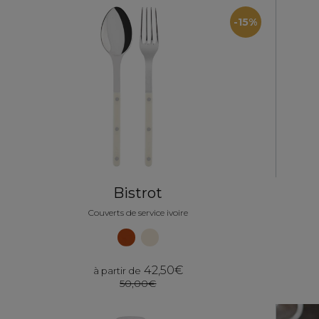
-15%
Bistrot
Couverts de service ivoire
42,50€
à partir de
50,00€