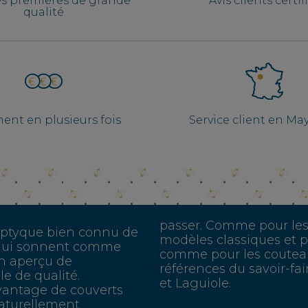
es premières de grande
Avis clients certif
qualité
ent en plusieurs fois
Service client en M
passer. Comme pour les
e triptyque bien connu de
modèles classiques et p
s qui sonnent comme
comme pour les couteaux
n aperçu de
références du savoir-fair
e de qualité.
et Laguiole.
avantage de couverts
naturellement