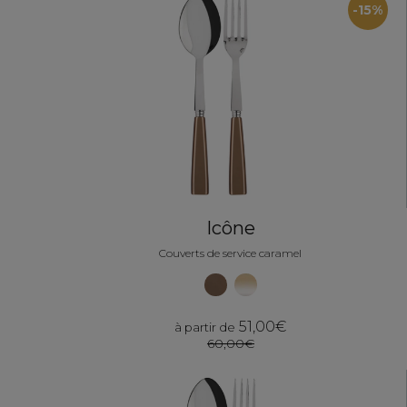
-15%
Icône
Couverts de service caramel
51,00€
à partir de
60,00€