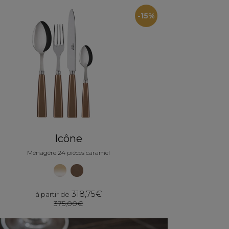
-15%
Icône
Ménagère 24 pièces caramel
318,75€
à partir de
375,00€