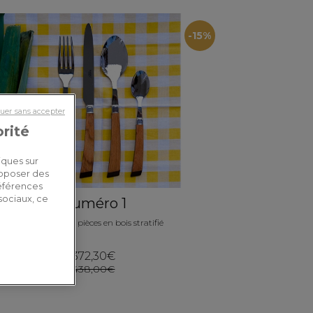
-15%
uer sans accepter
orité
iques sur
roposer des
références
sociaux, ce
Numéro 1
Ménagère 24 pièces en bois stratifié
372,30€
438,00€