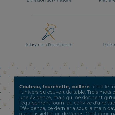
Livraison sur-mesure
Matièr
Artisanat d’excellence
Paiem
Couteau, fourchette, cuillère
... c'est l
l'univers du couvert de table. Trois mot
une évidence, mais qui ne donnent qu'u
l'équipement fourni au convive d'une tabl
D'évidence, ce dernier a sous la main d
que d'assiettes ou de verres. C'est donc 