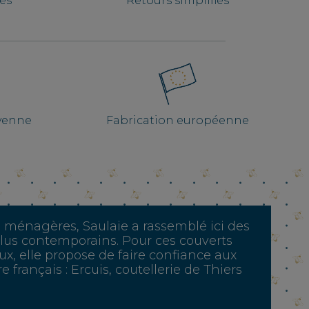
iés
Retours simplifiés
ayenne
Fabrication européenne
 ménagères, Saulaie a rassemblé ici des
lus contemporains. Pour ces couverts
, elle propose de faire confiance aux
e français : Ercuis, coutellerie de Thiers