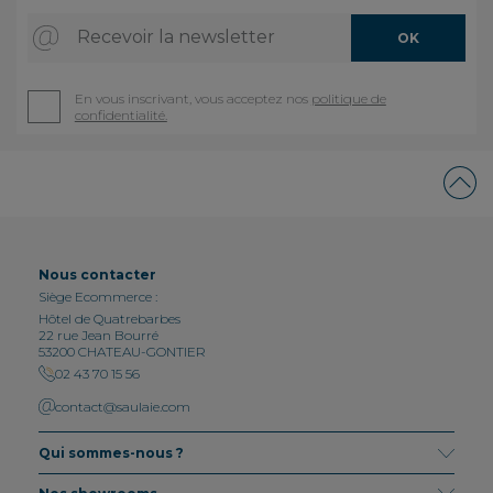
Recevoir la newsletter
OK
En vous inscrivant, vous acceptez nos
politique de
confidentialité.
Nous contacter
Siège Ecommerce :
Hôtel de Quatrebarbes
22 rue Jean Bourré
53200 CHATEAU-GONTIER
02 43 70 15 56
contact@saulaie.com
Qui sommes-nous ?