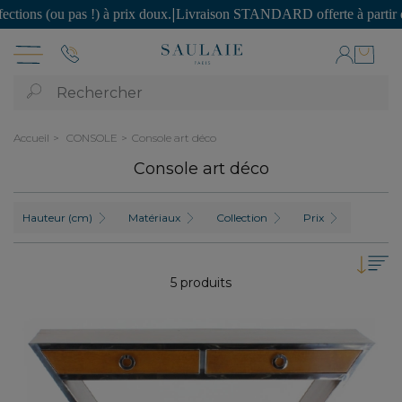
 (ou pas !) à prix doux.
|
Livraison STANDARD offerte à partir de 150
Rechercher
Accueil
CONSOLE
Console art déco
Console art déco
Hauteur (cm)
Matériaux
Collection
Prix
5 produits