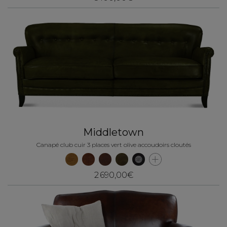
Middletown
Canapé club cuir 3 places vert olive accoudoirs cloutés
2 690,00€