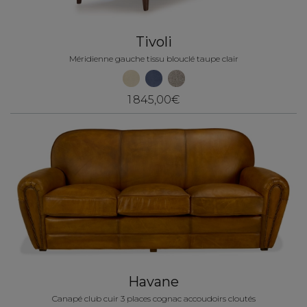
Tivoli
Méridienne gauche tissu blouclé taupe clair
1 845,00€
Havane
Canapé club cuir 3 places cognac accoudoirs cloutés