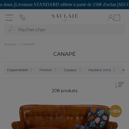
erte à partir de 150€ d'achat.
|
SECONDE VIE : des pièces uniques ave
Rechercher
Accueil
CANAPÉ
CANAPÉ
Disponibilité
Finition
Couleur
Hauteur (cm)
Mat
208 produits
-15%