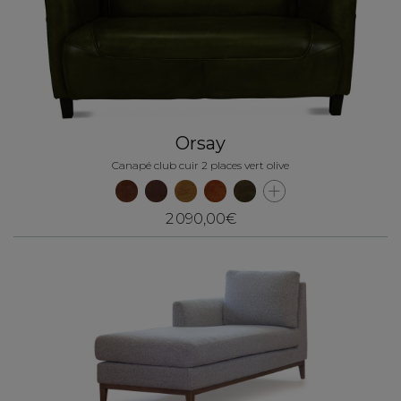
Orsay
Canapé club cuir 2 places vert olive
2 090,00€