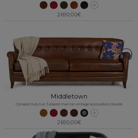
2 690,00€
Middletown
Canapé club cuir 3 places marron vintage accoudoirs cloutés
2 690,00€