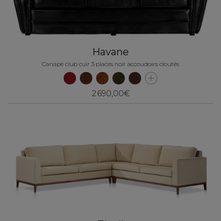
Havane
Canapé club cuir 3 places noir accoudoirs cloutés
2 690,00€