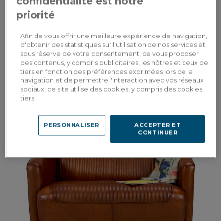
confidentialité est notre
priorité
Afin de vous offrir une meilleure expérience de navigation,
d'obtenir des statistiques sur l'utilisation de nos services et,
sous réserve de votre consentement, de vous proposer
des contenus, y compris publicitaires, les nôtres et ceux de
Edmond
tiers en fonction des préférences exprimées lors de la
navigation et de permettre l'interaction avec vos réseaux
Canapé ancien 2 places accoudoirs moulurés bois teinte ancienne et tissu
gris clair
sociaux, ce site utilise des cookies, y compris des cookies
tiers.
1 550,00€
PERSONNALISER
ACCEPTER ET
CONTINUER