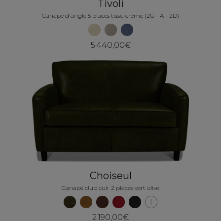
Tivoli
Canapé d'angle 5 places tissu crème (2G - A - 2D)
5 440,00€
Choiseul
Canapé club cuir 2 places vert olive
2 190,00€