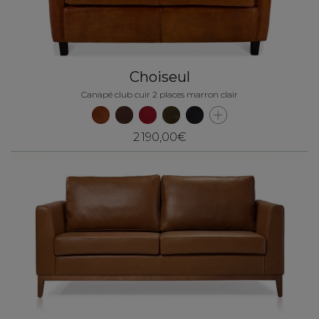
Choiseul
Canapé club cuir 2 places marron clair
2 190,00€