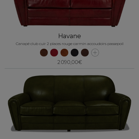
Havane
Canapé club cuir 2 places rouge carmin accoudoirs passepoil
2 090,00€