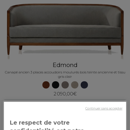
Edmond
Canapé ancien 3 places accoudoirs moulurés bois teinte ancienne et tissu
gris clair
2 090,00€
Continuer sans accepter
Le respect de votre