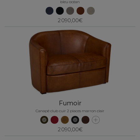
bleu océan
2 090,00€
Fumoir
Canapé club cuir 2 places marron clair
2 090,00€