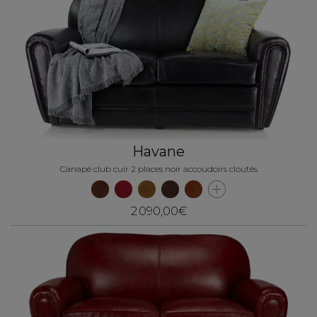
Havane
Canapé club cuir 2 places noir accoudoirs cloutés
2 090,00€