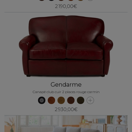
2 190,00€
Gendarme
Canapé club cuir 2 places rouge carmin
2 930,00€