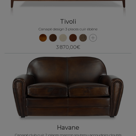
Tivoli
Canapé design 3 places cuir ébène
3 870,00€
Havane
Canapé club cuir 2 places marron soutenu accoudoirs cloutés