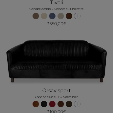
Tivoli
Canapé design 2,5 places cuir noisette
3 550,00€
Orsay sport
Canapé club cuir 3 places noir
3 100,00€