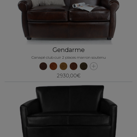
Gendarme
Canapé club cuir 2 places marron soutenu
2 930,00€