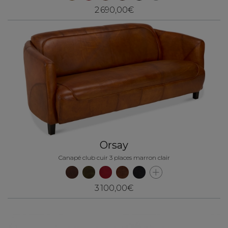
2 690,00€
Orsay
Canapé club cuir 3 places marron clair
3 100,00€