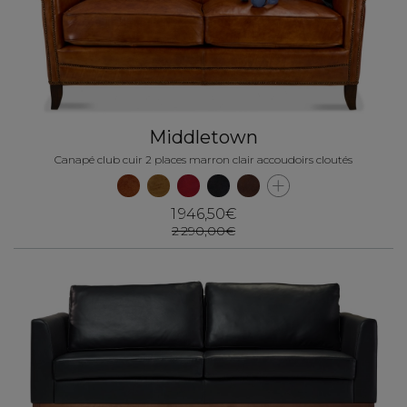
Middletown
Canapé club cuir 2 places marron clair accoudoirs cloutés
1 946,50€
2 290,00€