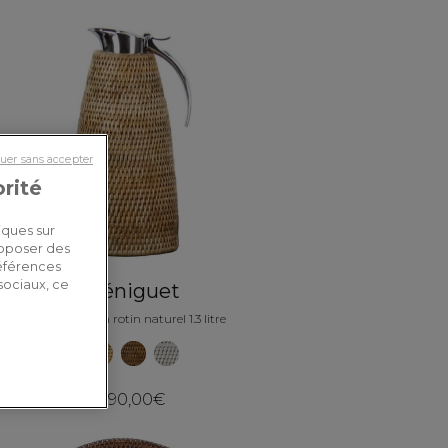
uer sans accepter
orité
iques sur
roposer des
références
sociaux, ce
Béniguet
Thermos en rotin naturel 1.3 litre
190,00€