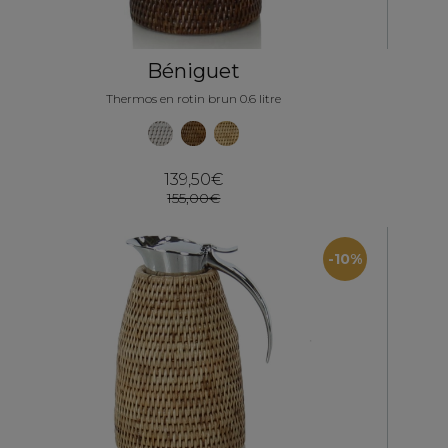
Béniguet
Thermos en rotin brun 0.6 litre
139,50€
155,00€
-10%