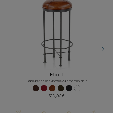
Next
Eliott
Tabouret de bar vintage cuir marron clair
Tab
310,00€