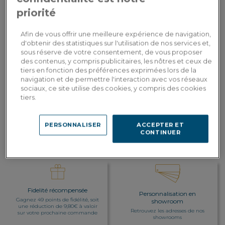
priorité
Hauteur d'assise :
60 cm
Afin de vous offrir une meilleure expérience de navigation,
490,00€
d'obtenir des statistiques sur l'utilisation de nos services et,
Paiement en
3x
ou
3 fois en CB
sous réserve de votre consentement, de vous proposer
Dont 0,25€ d'écopart
des contenus, y compris publicitaires, les nôtres et ceux de
tiers en fonction des préférences exprimées lors de la
AJOUTER AU PANIER
navigation et de permettre l'interaction avec vos réseaux
sociaux, ce site utilise des cookies, y compris des cookies
tiers.
Livraison sur-mesure
Estimer mes frais de livraison par pays
PERSONNALISER
ACCEPTER ET
CONTINUER
Fidelité récompensée
Personnalisation en
Gagnez 49 points de fidélité, soit
showroom
une réduction de 9,80€ à valoir
Retrouvez les adresses de nos
sur votre prochaine commande
showrooms