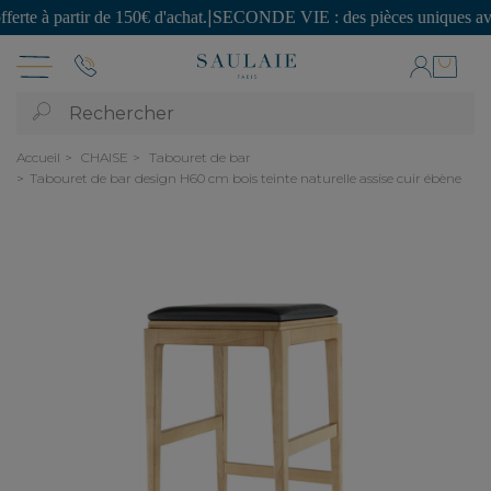
partir de 150€ d'achat.
|
SECONDE VIE : des pièces uniques avec de lé
Rechercher
Accueil
CHAISE
Tabouret de bar
Tabouret de bar design H60 cm bois teinte naturelle assise cuir ébène