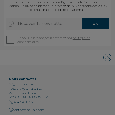
nouvelles collections, nos offres privilégiées et toute l’actualité de la
Maison. En guise de bienvenue, profitez de 15 € de remise dès 200 €
d’achat grâce au code reçu par email.
Recevoir la newsletter
OK
En vous inscrivant, vous acceptez nos
politique de
confidentialité.
Nous contacter
Siège Ecommerce :
Hôtel de Quatrebarbes
22 rue Jean Bourré
53200 CHATEAU-GONTIER
02 43 70 15 56
contact@saulaie.com