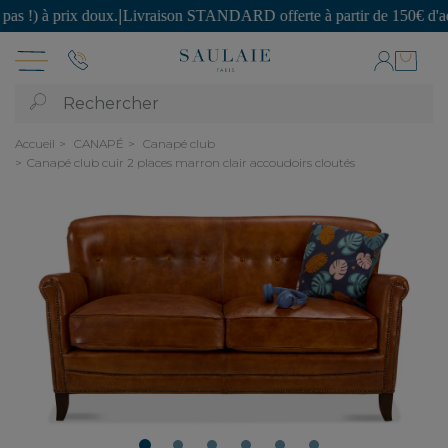
 prix doux.
|
Livraison STANDARD offerte à partir de 150€ d'achat.
|
SE
Rechercher
Accueil
CANAPÉ
Canapé club
Canapé club cuir 2 places marron clair accoudoirs cloutés
1