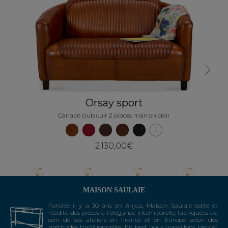
Next
Orsay sport
Canapé club cuir 2 places marron clair
2 130,00€
MAISON SAULAIE
Fondée il y a 30 ans en Anjou, Maison Saulaie édite et
réédite des pièces à l'élégance intemporelle, fabriquées au
sein de ses ateliers en France et en Europe selon des
méthodes traditionnelles. En bref, nous travaillons bien et