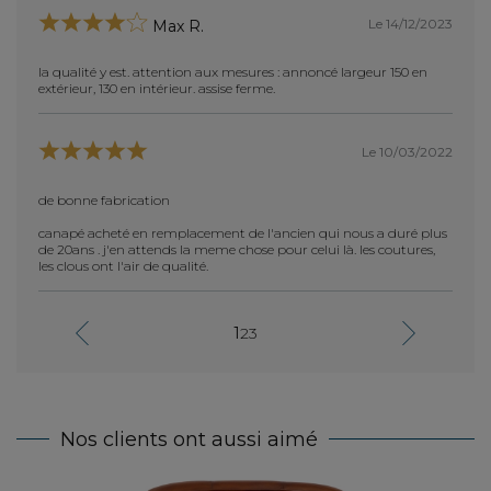
Le 14/12/2023
Max R.
la qualité y est. attention aux mesures : annoncé largeur 150 en
plus 
extérieur, 130 en intérieur. assise ferme.
Un trè
vraim
d'y re
Le 10/03/2022
pouvoi
de bonne fabrication
canapé acheté en remplacement de l'ancien qui nous a duré plus
de 20ans . j'en attends la meme chose pour celui là. les coutures,
les clous ont l'air de qualité.
CANA
CONF
NOUS
1
2
3
Nos clients ont aussi aimé