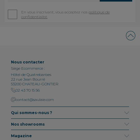
En vous inscrivant, vous acceptez nos
politique de
confidentialité.
Nous contacter
Siège Ecommerce :
Hôtel de Quatrebarbes
22 rue Jean Bourré
53200 CHATEAU-GONTIER
02 43 70 15 56
contact@saulaie.com
Qui sommes-nous ?
Nos showrooms
Magazine