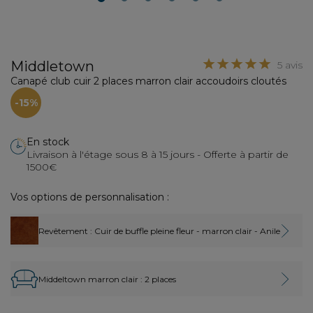
2
3
4
5
6
Middletown
5 avis
Canapé club cuir 2 places marron clair accoudoirs cloutés
-15%
En stock
Livraison à l'étage sous 8 à 15 jours - Offerte à partir de
1500€
Vos options de personnalisation :
Revêtement
: Cuir de buffle pleine fleur - marron clair - Anile
Middeltown marron clair :
2 places