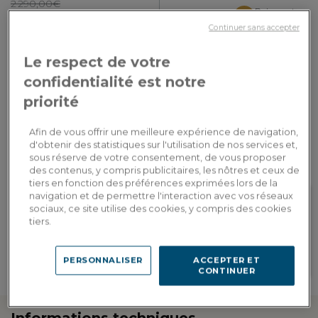
2 290,00€
Paiement en
3x
1 946,50€
ou
3 fois en CB
Continuer sans accepter
Dont 3,90€ d'écopart
Le respect de votre
AJOUTER AU PANIER
confidentialité est notre
priorité
Livraison sur-mesure
Estimer mes frais de livraison par pays
Afin de vous offrir une meilleure expérience de navigation,
d'obtenir des statistiques sur l'utilisation de nos services et,
sous réserve de votre consentement, de vous proposer
des contenus, y compris publicitaires, les nôtres et ceux de
tiers en fonction des préférences exprimées lors de la
navigation et de permettre l'interaction avec vos réseaux
sociaux, ce site utilise des cookies, y compris des cookies
tiers.
Fidelité récompensée
Personnalisation en
Gagnez 194 points de fidélité, soit
showroom
une réduction de 38,80€ à valoir
Retrouvez les adresses de nos
sur votre prochaine commande
PERSONNALISER
ACCEPTER ET
showrooms
CONTINUER
Informations techniques