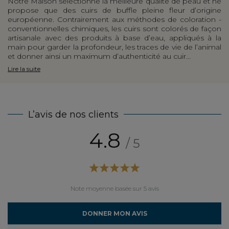
Notre Maison sélectionne la meilleure qualité de peau et ne
propose que des cuirs de buffle pleine fleur ­d’origine
européenne. Contrairement aux méthodes de coloration ­
conventionnelles chimiques, les cuirs sont colorés de façon
artisanale avec des produits à base d’eau, appliqués à la
main pour garder la profondeur, les traces de vie de l’animal
et donner ainsi un maximum d’authenticité au cuir...
Lire la suite
L’avis de nos clients
4.8
/ 5
Note moyenne basée sur 5 avis
DONNER MON AVIS