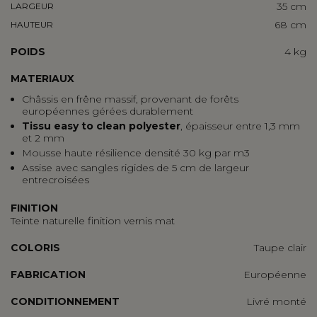
35 cm
LARGEUR
68 cm
HAUTEUR
POIDS
4 kg
MATERIAUX
Châssis en frêne massif, provenant de forêts
européennes gérées durablement
Tissu easy to clean polyester
, épaisseur entre 1,3 mm
et 2 mm
Mousse haute résilience densité 30 kg par m3
Assise avec sangles rigides de 5 cm de largeur
entrecroisées
FINITION
Teinte naturelle finition vernis mat
COLORIS
Taupe clair
FABRICATION
Européenne
CONDITIONNEMENT
Livré monté