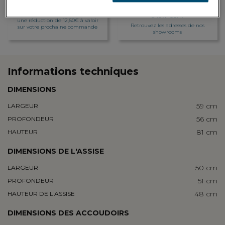
Fidelité récompensée
Personnalisation en
Gagnez 63 points de fidélité, soit
showroom
une réduction de 12,60€ à valoir
Retrouvez les adresses de nos
sur votre prochaine commande
showrooms
Informations techniques
DIMENSIONS
59 cm
LARGEUR
56 cm
PROFONDEUR
81 cm
HAUTEUR
DIMENSIONS DE L'ASSISE
50 cm
LARGEUR
51 cm
PROFONDEUR
48 cm
HAUTEUR DE L'ASSISE
DIMENSIONS DES ACCOUDOIRS