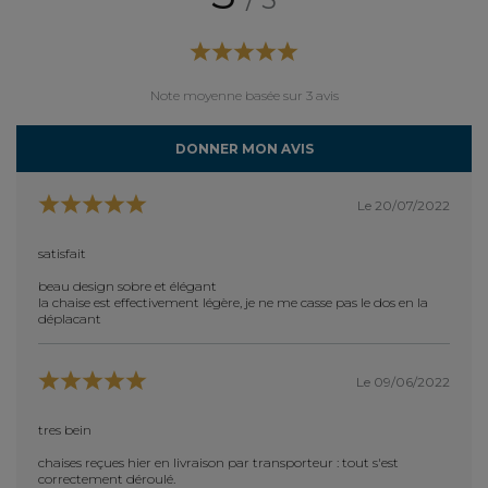
Note moyenne basée sur 3 avis
DONNER MON AVIS
Le 20/07/2022
satisfait
bien
beau design sobre et élégant
tres j
la chaise est effectivement légère, je ne me casse pas le dos en la
déplacant
Le 09/06/2022
tres bein
chaises reçues hier en livraison par transporteur : tout s'est
correctement déroulé.