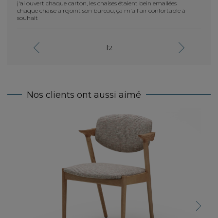
j'ai ouvert chaque carton, les chaises étaient bein emallées
chaque chaise a rejoint son bureau, ça m'a l'air confortable à
souhait
1
2
Nos clients ont aussi aimé
Chai
Next