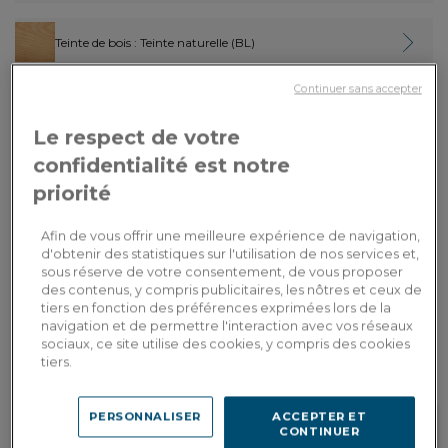
Teinte de bois
: Teinte naturelle (BL)
Continuer sans accepter
Finition :
avec accoudoirs
Le respect de votre
confidentialité est notre
630,00€
Paiement en
3x
ou
3 fois en CB
Dont 0,10€ d'écopart
priorité
AJOUTER AU PANIER
Afin de vous offrir une meilleure expérience de navigation,
d'obtenir des statistiques sur l'utilisation de nos services et,
sous réserve de votre consentement, de vous proposer
des contenus, y compris publicitaires, les nôtres et ceux de
Livraison sur-mesure
tiers en fonction des préférences exprimées lors de la
Estimer mes frais de livraison par pays
navigation et de permettre l'interaction avec vos réseaux
sociaux, ce site utilise des cookies, y compris des cookies
tiers.
PERSONNALISER
ACCEPTER ET
CONTINUER