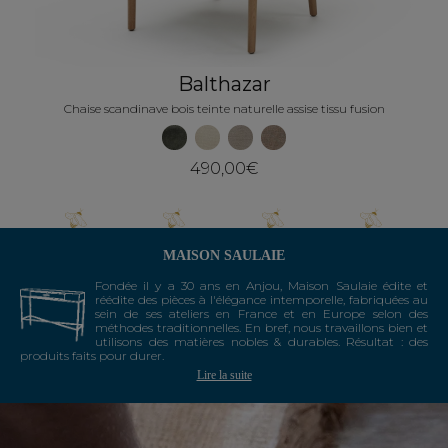
Balthazar
Chaise scandinave bois teinte naturelle assise tissu fusion
490,00€
MAISON SAULAIE
Fondée il y a 30 ans en Anjou, Maison Saulaie édite et
réédite des pièces à l'élégance intemporelle, fabriquées au
sein de ses ateliers en France et en Europe selon des
méthodes traditionnelles. En bref, nous travaillons bien et
utilisons des matières nobles & durables. Résultat : des
produits faits pour durer.
Lire la suite