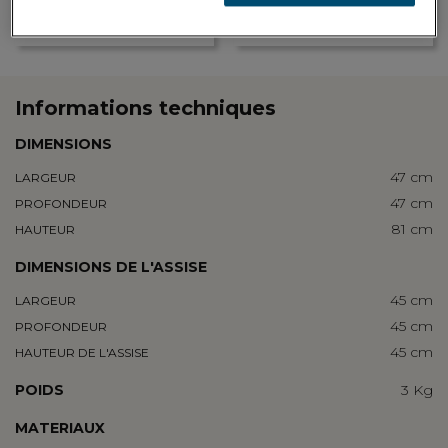
une réduction de 8,60€ à valoir
Retrouvez les adresses de nos
sur votre prochaine commande
showrooms
Informations techniques
DIMENSIONS
47 cm
LARGEUR
47 cm
PROFONDEUR
81 cm
HAUTEUR
DIMENSIONS DE L'ASSISE
45 cm
LARGEUR
45 cm
PROFONDEUR
45 cm
HAUTEUR DE L'ASSISE
POIDS
3 Kg
MATERIAUX