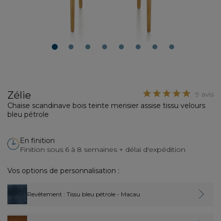
1
2
3
4
5
6
7
8
Zélie
9 avis
Chaise scandinave bois teinte merisier assise tissu velours
bleu pétrole
En finition
Finition sous 6 à 8 semaines + délai d'expédition
Vos options de personnalisation :
Revêtement
: Tissu bleu pétrole - Macau