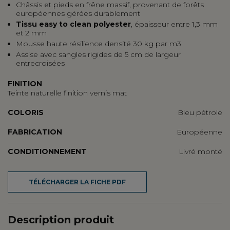
Châssis et pieds e
n frêne massif
, provenant de forêts
européennes gérées durablement
Tissu easy to clean polyester
, épaisseur entre 1,3 mm
et 2 mm
Mousse haute résilience densité 30 kg par m3
Assise avec sangles rigides de 5 cm de largeur
entrecroisées
FINITION
Teinte naturelle finition vernis mat
COLORIS
Bleu pétrole
FABRICATION
Européenne
CONDITIONNEMENT
Livré monté
TÉLÉCHARGER LA FICHE PDF
Description produit