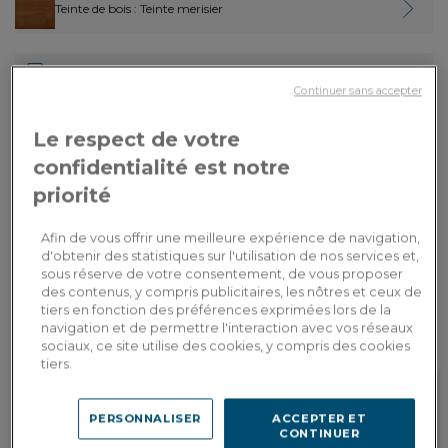
Teinte de bois
: Teinte merisier
Finition :
sans accoudoirs
Continuer sans accepter
430,00€
Paiement en
Le respect de votre
3x
ou
3 fois en CB
Dont 0,05€ d'écopart
confidentialité est notre
priorité
AJOUTER AU PANIER
Afin de vous offrir une meilleure expérience de navigation,
d'obtenir des statistiques sur l'utilisation de nos services et,
Livraison sur-mesure
sous réserve de votre consentement, de vous proposer
Estimer mes frais de livraison par pays
des contenus, y compris publicitaires, les nôtres et ceux de
tiers en fonction des préférences exprimées lors de la
navigation et de permettre l'interaction avec vos réseaux
sociaux, ce site utilise des cookies, y compris des cookies
tiers.
PERSONNALISER
ACCEPTER ET
Fidelité récompensée
Personnalisation en
CONTINUER
Gagnez 43 points de fidélité, soit
showroom