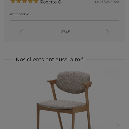
Le 23/05/2026
Roberto O.
impeccable
Comme 
chaise
craqué
incroy
1
2
3
4
5
Nos clients ont aussi aimé
Chai
Next