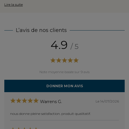
Lire la suite
L’avis de nos clients
4.9
/ 5
Note moyenne basée sur 9 avis
DONNER MON AVIS
Le 14/07/2026
Warrens G.
nous donne pleine satisfaction. produit qualitatif.
parfai
ir été