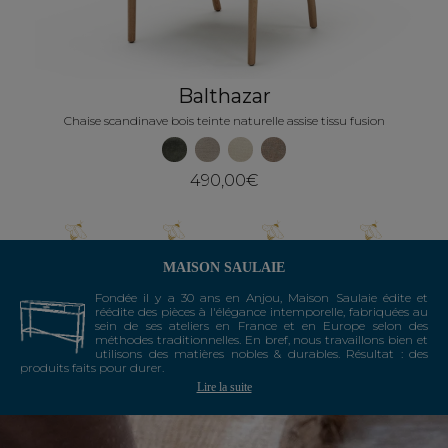
Balthazar
Chaise scandinave bois teinte naturelle assise tissu fusion
490,00€
MAISON SAULAIE
Fondée il y a 30 ans en Anjou, Maison Saulaie édite et
réédite des pièces à l'élégance intemporelle, fabriquées au
sein de ses ateliers en France et en Europe selon des
méthodes traditionnelles. En bref, nous travaillons bien et
utilisons des matières nobles & durables. Résultat : des
produits faits pour durer.
Lire la suite