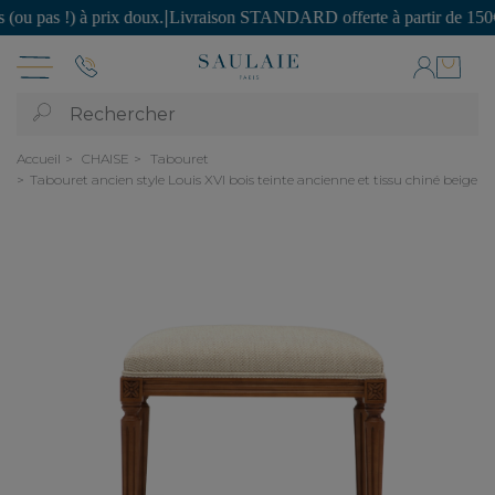
s !) à prix doux.
|
Livraison STANDARD offerte à partir de 150€ d'ac
Rechercher
Accueil
CHAISE
Tabouret
Tabouret ancien style Louis XVI bois teinte ancienne et tissu chiné beige