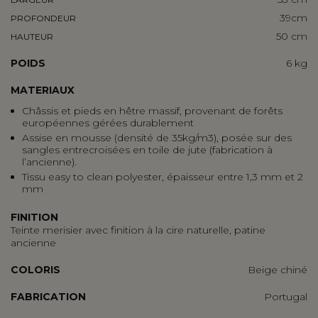
39cm
PROFONDEUR
50 cm
HAUTEUR
POIDS
6 kg
MATERIAUX
Châssis et pieds en
hêtre massif
, provenant de forêts
européennes gérées durablement
Assise en mousse (densité de 35kg/m3), posée sur des
sangles entrecroisées en toile de jute (fabrication à
l’ancienne).
Tissu easy to clean polyester, épaisseur entre 1,3 mm et 2
mm
FINITION
Teinte merisier avec finition à la cire naturelle, patine
ancienne
COLORIS
Beige chiné
FABRICATION
Portugal