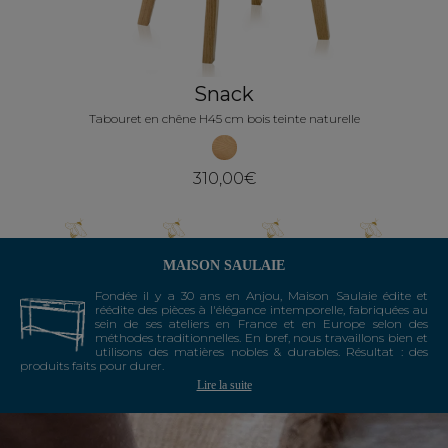
Snack
Tabouret en chêne H45 cm bois teinte naturelle
310,00€
MAISON SAULAIE
Fondée il y a 30 ans en Anjou, Maison Saulaie édite et
réédite des pièces à l'élégance intemporelle, fabriquées au
sein de ses ateliers en France et en Europe selon des
méthodes traditionnelles. En bref, nous travaillons bien et
utilisons des matières nobles & durables. Résultat : des
produits faits pour durer.
Lire la suite