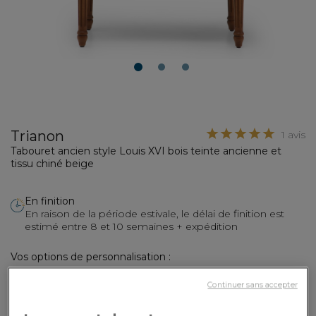
1
2
3
Trianon
1 avis
Tabouret ancien style Louis XVI bois teinte ancienne et
tissu chiné beige
En finition
En raison de la période estivale, le délai de finition est
estimé entre 8 et 10 semaines + expédition
Vos options de personnalisation :
350,00€
Paiement en
Continuer sans accepter
3x
ou
3 fois en CB
Dont 0,10€ d'écopart