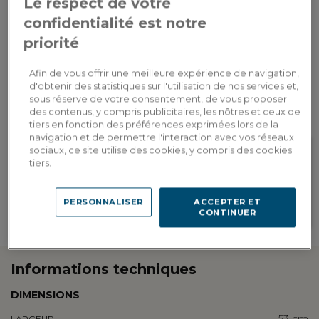
Le respect de votre
AJOUTER AU PANIER
confidentialité est notre
priorité
Livraison sur-mesure
Afin de vous offrir une meilleure expérience de navigation,
Estimer mes frais de livraison par pays
d'obtenir des statistiques sur l'utilisation de nos services et,
sous réserve de votre consentement, de vous proposer
des contenus, y compris publicitaires, les nôtres et ceux de
tiers en fonction des préférences exprimées lors de la
navigation et de permettre l'interaction avec vos réseaux
sociaux, ce site utilise des cookies, y compris des cookies
tiers.
Fidelité récompensée
Personnalisation en
Gagnez 35 points de fidélité, soit
showroom
une réduction de 7,00€ à valoir
PERSONNALISER
ACCEPTER ET
Retrouvez les adresses de nos
sur votre prochaine commande
CONTINUER
showrooms
Informations techniques
DIMENSIONS
53 cm
LARGEUR