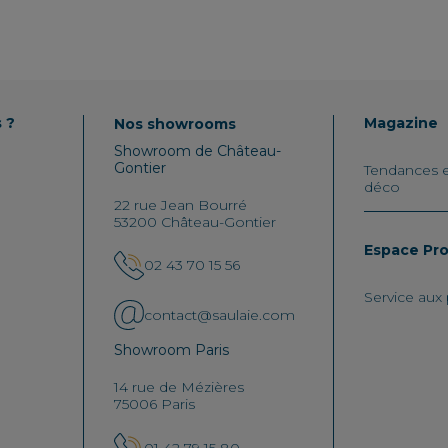
 ?
Magazine
Nos showrooms
Showroom de Château-
Gontier
Tendances et
déco
22 rue Jean Bourré
53200 Château-Gontier
Espace Pr
02 43 70 15 56
Service aux
contact@saulaie.com
Showroom Paris
14 rue de Mézières
75006 Paris
01 42 79 15 80