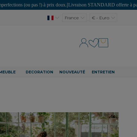
 pas !) à prix doux.
|
Livraison STANDARD offerte à partir de 150€ d'
France
€ - Euro
MEUBLE
DECORATION
NOUVEAUTÉ
ENTRETIEN