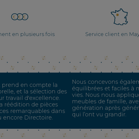
ent en plusieurs fois
Service client en M
Nous concevons égalem
t prend en compte la
équilibrées et faciles 
elle, et la sélection des
vies. Nous nous appliqu
r travail d'excellence.
meubles de famille, ave
la réédition de pièces
génération après généra
ièces remarquables dans
qui l’ont vu grandir.
ou encore Directoire.