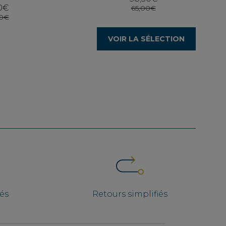
0€
65,00€
00€
VOIR LA SÉLECTION
iés
Retours simplifiés