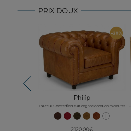
PRIX DOUX
-30%
-20%
Previous
Philip
re
Fauteuil Chesterfield cuir cognac accoudoirs cloutés
C
en chêne et céramique
te naturelle plateau
arbre blanc
0€
2 120,00€