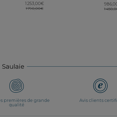
1 253,00€
986,0
1 790,00€
1 450,
 Saulaie
es premières de grande
Avis clients certif
qualité