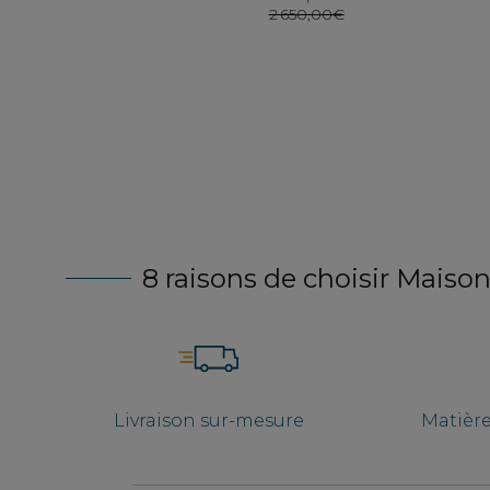
0€
2 650,00€
8 raisons de choisir Maison
Livraison sur-mesure
Matièr