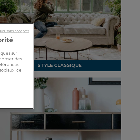
uer sans accepter
orité
iques sur
roposer des
références
STYLE CLASSIQUE
sociaux, ce