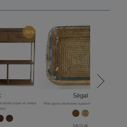
-32%
-10%
Next
t
Ségal
e teinte noyer et métal
Plat pyrex carré avec support en rotin naturel
B
iton
58,50€