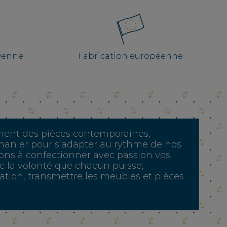
ayenne
Fabrication européenne
ent des pièces contemporaines,
à manier pour s’adapter au rythme de nos
ons à confectionner avec passion vos
c la volonté que chacun puisse,
tion, transmettre les meubles et pièces