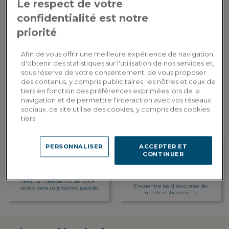
Le respect de votre
Pago en
350,00€
Por favor, proporcione el texto en francés
3 veces con
3x
confidentialité est notre
Dont 0,40€
que desea que traduzca al español.
tarjeta
d'écopart
bancaria
priorité
AÑADIR A LA CESTA
Afin de vous offrir une meilleure expérience de navigation,
d'obtenir des statistiques sur l'utilisation de nos services et,
sous réserve de votre consentement, de vous proposer
des contenus, y compris publicitaires, les nôtres et ceux de
Entrega a medida
tiers en fonction des préférences exprimées lors de la
Calcular mis gastos de envío por país
navigation et de permettre l'interaction avec vos réseaux
sociaux, ce site utilise des cookies, y compris des cookies
tiers.
PERSONNALISER
ACCEPTER ET
CONTINUER
Fidelidad recompensada
Personalización en
Gane 35 puntos de fidelidad, es
showroom
decir, un descuento de 7,00€
Encuentre las direcciones de
válido para su próximo pedido
nuestros showrooms