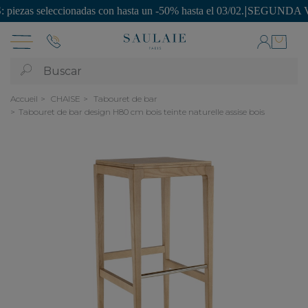
seleccionadas con hasta un -50% hasta el 03/02.
|
SEGUNDA VIDA: ¡piez
Buscar
Accueil
CHAISE
Tabouret de bar
Tabouret de bar design H80 cm bois teinte naturelle assise bois