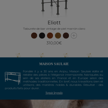
Eliott
Taburete de bar vintage de piel marrón claro
310,00€
MAISON SAULAIE
Fondée il y a 30 ans en Anjou, Maison Saulaie édite et
réédite des pièces à l'élégance intemporelle, fabriquées au
sein de ses ateliers en France et en Europe selon des
méthodes traditionnelles. En bref, nous travaillons bien et
utilisons des matières nobles & durables. Résultat : des
produits faits pour durer.
Seguir leyendo