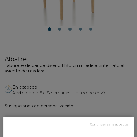
1
2
3
4
5
Albâtre
Taburete de bar de diseño H80 cm madera tinte natural
asiento de madera
En acabado
Acabado en 6 a 8 semanas + plazo de envío
Sus opciones de personalización:
Altura de asiento :
80 cm
Continuer sans accepter