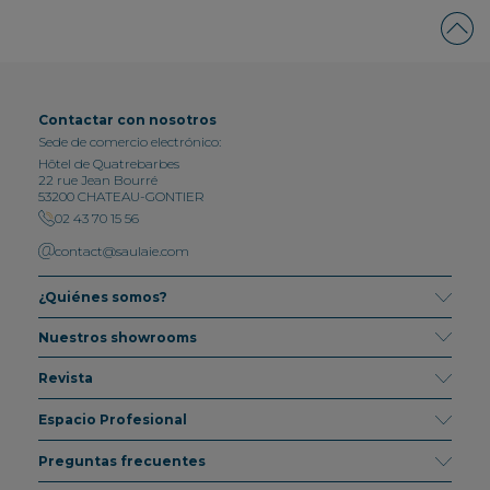
Contactar con nosotros
Sede de comercio electrónico:
Hôtel de Quatrebarbes
22 rue Jean Bourré
53200 CHATEAU-GONTIER
02 43 70 15 56
contact@saulaie.com
¿Quiénes somos?
Nuestros showrooms
Revista
Espacio Profesional
Preguntas frecuentes