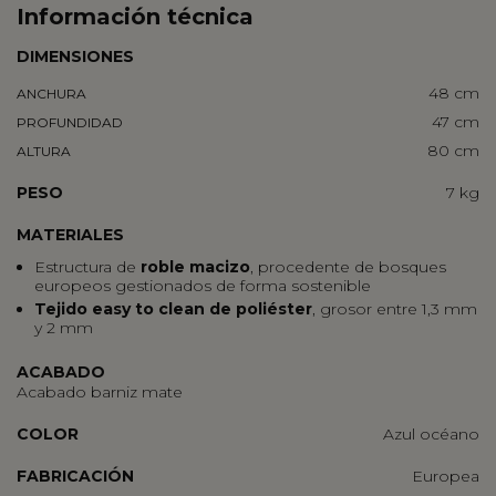
Información técnica
DIMENSIONES
48 cm
ANCHURA
47 cm
PROFUNDIDAD
80 cm
ALTURA
PESO
7 kg
MATERIALES
Estructura de
roble macizo
, procedente de bosques
europeos gestionados de forma sostenible
Tejido easy to clean de poliéster
, grosor entre 1,3 mm
y 2 mm
ACABADO
Acabado barniz mate
COLOR
Azul océano
FABRICACIÓN
Europea