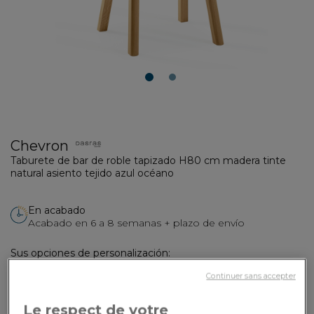
1
2
Chevron
Taburete de bar de roble tapizado H80 cm madera tinte
natural asiento tejido azul océano
En acabado
Acabado en 6 a 8 semanas + plazo de envío
Sus opciones de personalización:
Continuer sans accepter
Revestimiento
: Tejido azul océano - Seattle
Le respect de votre