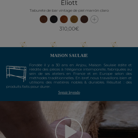
Eliott
Taburete de bar vintage de piel marrón claro
310,00€
MAISON SAULAIE
Fondée il y a 30 ans en Anjou, Maison Saulaie édite et
réédite des pièces à l'élégance intemporelle, fabriquées au
sein de ses ateliers en France et en Europe selon des
méthodes traditionnelles. En bref, nous travaillons bien et
utilisons des matières nobles & durables. Résultat : des
produits faits pour durer.
Seguir leyendo