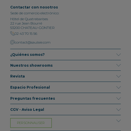
Contactar con nosotros
Sede de comercio electrónico:
Hôtel de Quatrebarbes
22 rue Jean Bourré
53200 CHATEAU-GONTIER
02 43 70 15 56
contact@saulaie.com
¿Quiénes somos?
Nuestros showrooms
Revista
Espacio Profesional
Preguntas frecuentes
CGV - Aviso Legal
PERSONNALISER