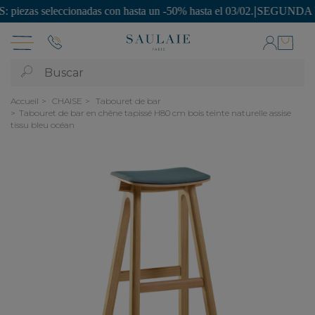
 seleccionadas con hasta un -50% hasta el 03/02.
|
SEGUNDA VIDA: ¡pi
Buscar
Accueil
CHAISE
Tabouret de bar
Tabouret de bar en chêne tapissé H80 cm bois teinte naturelle assise
tissu bleu océan