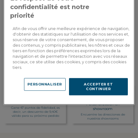
Pago en
confidentialité est notre
470,00€
Por favor, proporcione el texto en francés
3 veces con
3x
Dont 0,40€
que desea que traduzca al español.
tarjeta
priorité
d'écopart
bancaria
Afin de vous offrir une meilleure expérience de navigation,
AÑADIR A LA CESTA
d'obtenir des statistiques sur l'utilisation de nos services et,
sous réserve de votre consentement, de vous proposer
des contenus, y compris publicitaires, les nôtres et ceux de
tiers en fonction des préférences exprimées lors de la
Entrega a medida
navigation et de permettre l'interaction avec vos réseaux
Calcular mis gastos de envío por país
sociaux, ce site utilise des cookies, y compris des cookies
tiers.
PERSONNALISER
ACCEPTER ET
CONTINUER
Fidelidad recompensada
Personalización en
Gane 47 puntos de fidelidad, es
showroom
decir, un descuento de 9,40€
Encuentre las direcciones de
válido para su próximo pedido
nuestros showrooms