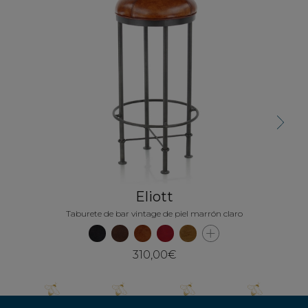
Tabur
Next
Eliott
Taburete de bar vintage de piel marrón claro
310,00€