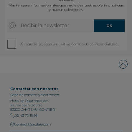
Manténgase informado antes que nadie de nuestras ofertas, noticias
y nuevas colecciones.
Recibir la newsletter
OK
Al registrarse, acepta nuestras
política de confidencialidad.
Contactar con nosotros
Sede de comercio electrónico:
Hôtel de Quatrebarbes
22 rue Jean Bourré
53200 CHATEAU-GONTIER
02 43 70 15 56
contact@saulaie.com