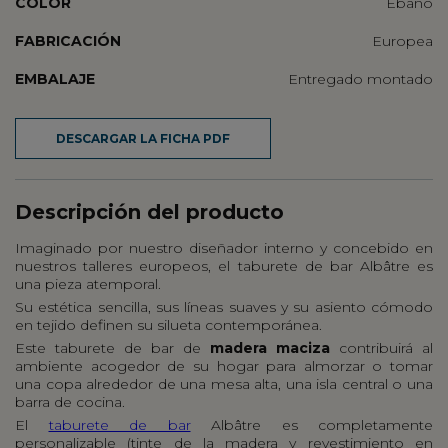
COLOR
Ébano
FABRICACIÓN
Europea
EMBALAJE
Entregado montado
DESCARGAR LA FICHA PDF
Descripción del producto
Imaginado por nuestro diseñador interno y concebido en
nuestros talleres europeos, el taburete de bar Albâtre es
una pieza atemporal.
Su estética sencilla, sus líneas suaves y su asiento cómodo
en tejido definen su silueta contemporánea.
Este taburete de bar de
madera maciza
contribuirá al
ambiente acogedor de su hogar para almorzar o tomar
una copa alrededor de una mesa alta, una isla central o una
barra de cocina.
El
taburete de bar
Albâtre es completamente
personalizable (tinte de la madera y revestimiento en