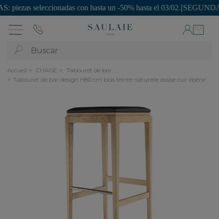
as seleccionadas con hasta un -50% hasta el 03/02.
|
SEGUNDA VIDA: ¡p
Buscar
Accueil
CHAISE
Tabouret de bar
Tabouret de bar design H80 cm bois teinte naturelle assise cuir ébène