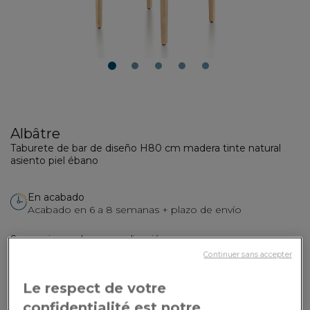
1
2
3
4
5
Albâtre
Taburete de bar de diseño H80 cm madera tinte natural
asiento piel ébano
En acabado
Acabado en 6 a 8 semanas + plazo de envío
Sus opciones de personalización:
Continuer sans accepter
Revestimiento
: Piel de vacuno plena flor - ébano - Soul
Le respect de votre
confidentialité est notre