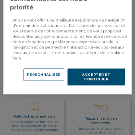
Altura de asiento :
80 cm
priorité
Pago en
Afin de vous offrir une meilleure expérience de navigation,
510,00€
Por favor, proporcione el texto en francés
3 veces con
d'obtenir des statistiques sur l'utilisation de nos services et,
3x
Dont 0,40€
que desea que traduzca al español.
tarjeta
sous réserve de votre consentement, de vous proposer
d'écopart
bancaria
des contenus, y compris publicitaires, les nôtres et ceux de
tiers en fonction des préférences exprimées lors de la
navigation et de permettre l'interaction avec vos réseaux
AÑADIR A LA CESTA
sociaux, ce site utilise des cookies, y compris des cookies
tiers.
Entrega a medida
PERSONNALISER
ACCEPTER ET
Calcular mis gastos de envío por país
CONTINUER
Fidelidad recompensada
Personalización en
Gane 51 puntos de fidelidad, es
showroom
decir, un descuento de 10,20€
Encuentre las direcciones de
válido para su próximo pedido
nuestros showrooms