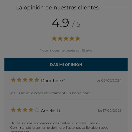
La opinión de nuestros clientes
4.9
/ 5
Note moyenne basée sur 19 avis
DAR MI OPINIÓN
Le 03/07/2024
Dorothee C.
je suis ravie. le noyer est vraiment un bois à part...
bien
achet
chene
Le 17/02/2023
Amelie D.
les 2 
montag
notre 
Bureau vu au showroom de Chateau Gontier. Tres joli.
livrai
Commandé la semaine derniere, j'attends sa livraison avec
impatience.