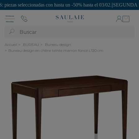
 seleccionadas con hasta un -50% hasta el 03/02.
|
SEGUNDA VIDA: ¡pi
Buscar
Accueil
BUREAU
Bureau design
Bureau design en chêne teinte marron foncé L120 cm