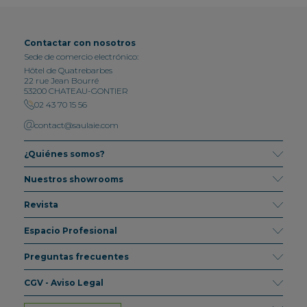
Contactar con nosotros
Sede de comercio electrónico:
Hôtel de Quatrebarbes
22 rue Jean Bourré
53200 CHATEAU-GONTIER
02 43 70 15 56
contact@saulaie.com
¿Quiénes somos?
Nuestros showrooms
Revista
Espacio Profesional
Preguntas frecuentes
CGV - Aviso Legal