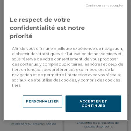
Ancho
: 120 cm
Continuer sans accepter
Pago en
Le respect de votre
1.530,00€
Por favor, proporcione el texto en
3 veces con
3x
francés que desea que traduzca al
Dont 1,75€
tarjeta
confidentialité est notre
español.
d'écopart
bancaria
priorité
AÑADIR A LA CESTA
Afin de vous offrir une meilleure expérience de navigation,
d'obtenir des statistiques sur l'utilisation de nos services et,
sous réserve de votre consentement, de vous proposer
des contenus, y compris publicitaires, les nôtres et ceux de
Entrega a medida
tiers en fonction des préférences exprimées lors de la
Calcular mis gastos de envío por país
navigation et de permettre l'interaction avec vos réseaux
sociaux, ce site utilise des cookies, y compris des cookies
tiers.
PERSONNALISER
ACCEPTER ET
CONTINUER
Fidelidad recompensada
Personalización en
Gane 153 puntos de fidelidad, es
showroom
decir, un descuento de 30,60€
Encuentre las direcciones de
válido para su próximo pedido
nuestros showrooms