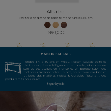
Albâtre
Escritorio de diseño de roble teinte naturelle L150 cm
1.890,00€
MAISON SAULAIE
Fondée il y a 30 ans en Anjou, Maison Saulaie édite et
réédite des pièces à l'élégance intemporelle, fabriquées au
sein de ses ateliers en France et en Europe selon des
méthodes traditionnelles. En bref, nous travaillons bien et
utilisons des matières nobles & durables. Résultat : des
produits faits pour durer.
Seguir leyendo