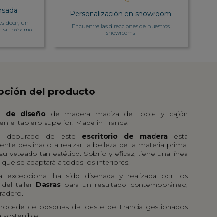
nsada
Personalización en showroom
es decir, un
Encuentre las direcciones de nuestros
a su próximo
showrooms
pción del producto
io de diseño
de madera maciza de roble y cajón
en el tablero superior. Made in France.
ño depurado de este
escritorio de madera
está
nte destinado a realzar la belleza de la materia prima:
 su veteado tan estético. Sobrio y eficaz, tiene una línea
que se adaptará a todos los interiores.
a excepcional ha sido diseñada y realizada por los
 del taller
Dasras
para un resultado contemporáneo,
radero.
procede de bosques del oeste de Francia gestionados
 sostenible.