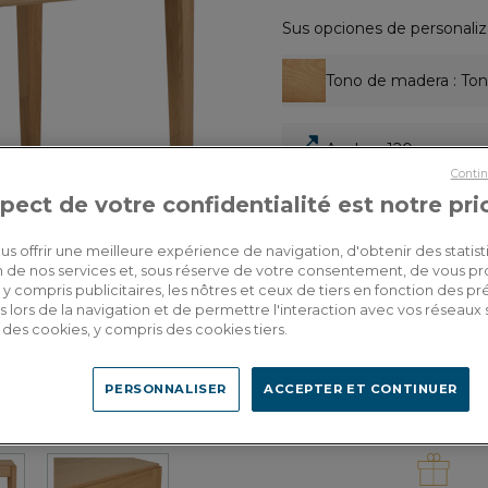
Sus opciones de personaliz
Tono de madera
: Ton
Ancho
: 120 cm
Contin
pect de votre confidentialité est notre pri
1.530,00€
Por favor, propor
Dont 1,75€
traduzca al espa
d'écopart
us offrir une meilleure expérience de navigation, d'obtenir des statist
tion de nos services et, sous réserve de votre consentement, de vous p
y compris publicitaires, les nôtres et ceux de tiers en fonction des p
 lors de la navigation et de permettre l'interaction avec vos réseaux 
se des cookies, y compris des cookies tiers.
Entrega a medida
PERSONNALISER
ACCEPTER ET CONTINUER
Calcular mis gastos 