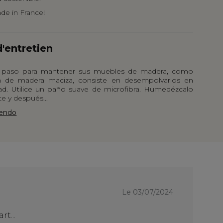
ade in France!
d'entretien
r paso para mantener sus muebles de madera, como
 de madera maciza, consiste en desempolvarlos en
ad. Utilice un paño suave de microfibra. Humedézcalo
e y después...
yendo
Le
Le 03/07/2024
17/07/
rt...
bien