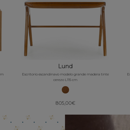
Lund
 cm
Escritorio escandinavo modelo grande madera tinte
E
cerezo L115 cm
805,00€