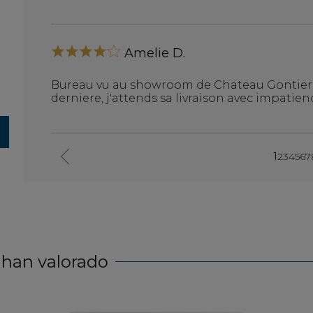
. le
Amelie D.
Bureau vu au showroom de Chateau Gontier.
derniere, j'attends sa livraison avec impatien
1
2
3
4
5
6
7
 han valorado