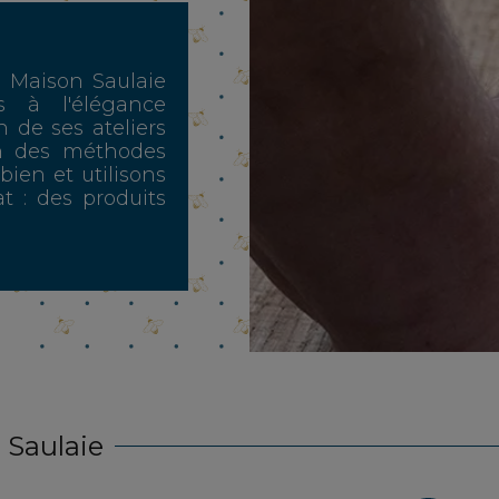
, Maison Saulaie
s à l'élégance
n de ses ateliers
n des méthodes
 bien et utilisons
t : des produits
 Saulaie