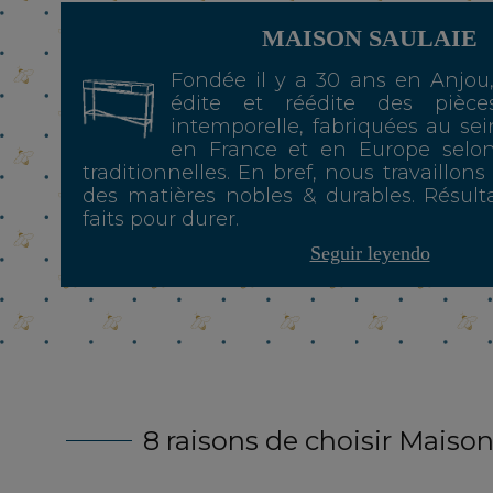
MAISON SAULAIE
Fondée il y a 30 ans en Anjou
édite et réédite des pièce
intemporelle, fabriquées au sei
en France et en Europe selo
traditionnelles. En bref, nous travaillons
des matières nobles & durables. Résulta
faits pour durer.
Seguir leyendo
8 raisons de choisir Maison