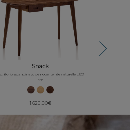
Escritorio de dis
Next
Snack
scritorio escandinavo de nogal teinte naturelle L120
cm
1.620,00€