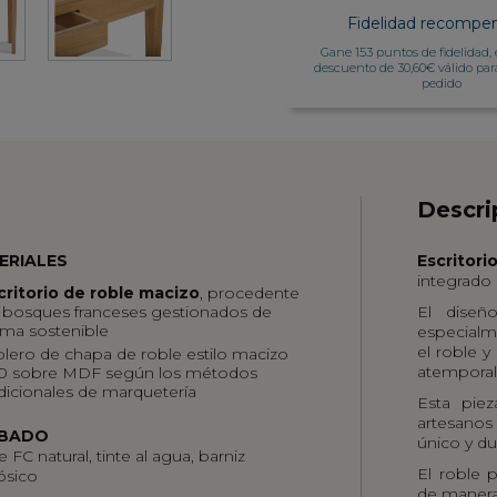
Fidelidad recompe
Gane 153 puntos de fidelidad, 
descuento de 30,60€ válido par
pedido
Descri
ERIALES
Escritor
integrado 
critorio de
roble macizo
, procedente
 bosques franceses gestionados de
El dise
rma sostenible
especialme
el roble y
blero de chapa de roble estilo macizo
atemporal 
10 sobre MDF según los métodos
adicionales de marquetería
Esta piez
artesanos
BADO
único y du
 FC natural, tinte al agua, barniz
El roble 
ósico
de manera