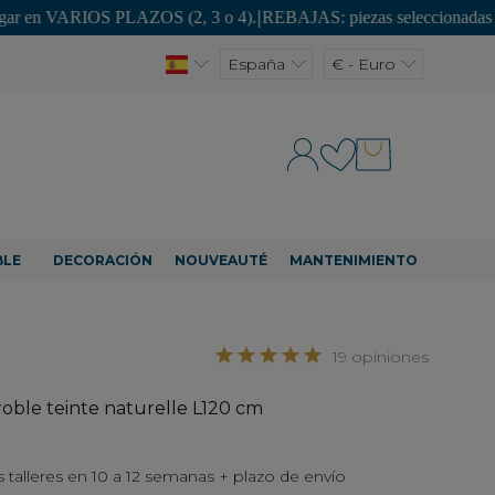
OS PLAZOS (2, 3 o 4).
|
REBAJAS: piezas seleccionadas con hasta un 
España
€ - Euro
BLE
DECORACIÓN
NOUVEAUTÉ
MANTENIMIENTO
19 opiniones
 roble teinte naturelle L120 cm
 talleres en 10 a 12 semanas + plazo de envío