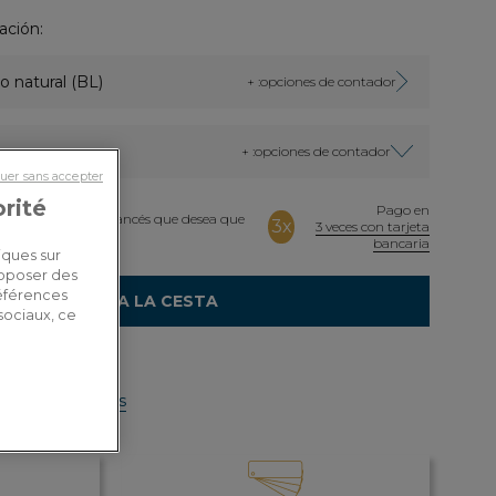
ación:
o natural (BL)
+ :opciones de contador
+ :opciones de contador
uer sans accepter
orité
Pago en
cione el texto en francés que desea que
3x
3 veces con tarjeta
ñol.
bancaria
iques sur
roposer des
références
AÑADIR A LA CESTA
sociaux, ce
de envío por país