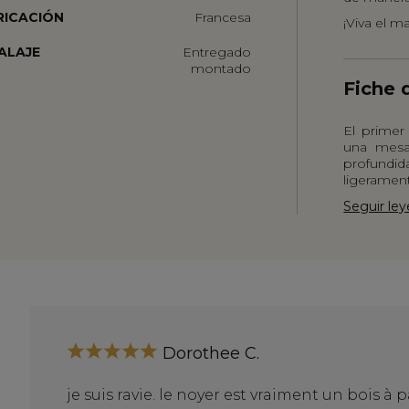
RICACIÓN
Francesa
¡Viva el m
ALAJE
Entregado
montado
Fiche 
El prime
una mesa
profundid
ligerament
Seguir le
Dorothee C.
je suis ravie. le noyer est vraiment un bois à pa