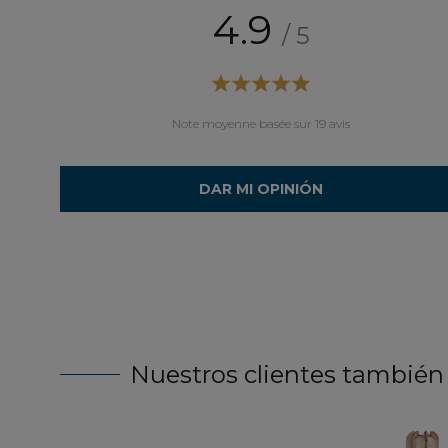
4.9
/ 5
é ce modèle exactement car nous adorons le design
vec le bois massif. Commande passée par téléphone.
 professionnelle. Nous recommandons
Note moyenne basée sur 19 avis
DAR MI OPINIÓN
Nuestros clientes también