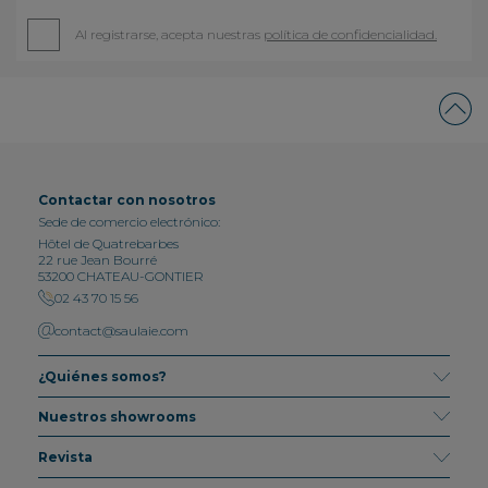
Al registrarse, acepta nuestras
política de confidencialidad.
Contactar con nosotros
Sede de comercio electrónico:
Hôtel de Quatrebarbes
22 rue Jean Bourré
53200 CHATEAU-GONTIER
02 43 70 15 56
contact@saulaie.com
¿Quiénes somos?
Nuestros showrooms
Revista