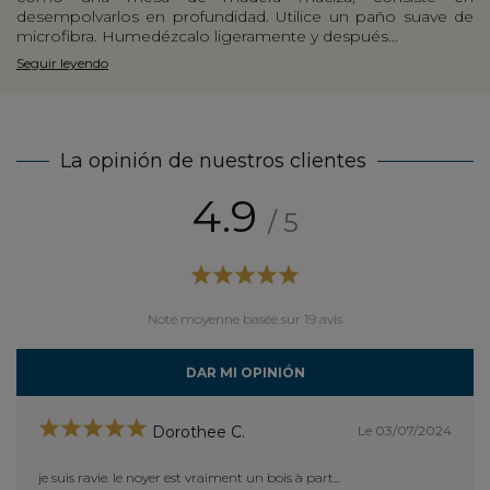
desempolvarlos en profundidad. Utilice un paño suave de
microfibra. Humedézcalo ligeramente y después...
Seguir leyendo
La opinión de nuestros clientes
4.9
/ 5
Note moyenne basée sur 19 avis
DAR MI OPINIÓN
Le 03/07/2024
Dorothee C.
je suis ravie. le noyer est vraiment un bois à part...
bien