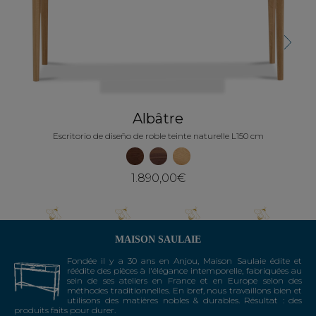
Next
Albâtre
Escritorio de diseño de roble teinte naturelle L150 cm
1.890,00€
MAISON SAULAIE
Fondée il y a 30 ans en Anjou, Maison Saulaie édite et
réédite des pièces à l'élégance intemporelle, fabriquées au
sein de ses ateliers en France et en Europe selon des
méthodes traditionnelles. En bref, nous travaillons bien et
utilisons des matières nobles & durables. Résultat : des
produits faits pour durer.