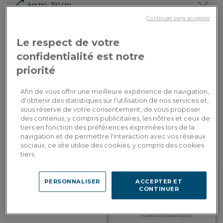
Ancho
: 150 cm
Continuer sans accepter
Pago en
1.890,00€
Por favor, proporcione el texto en
3 veces con
3x
Le respect de votre
francés que desea que traduzca al
Dont 1,75€
tarjeta
español.
d'écopart
bancaria
confidentialité est notre
priorité
AÑADIR A LA CESTA
Afin de vous offrir une meilleure expérience de navigation,
d'obtenir des statistiques sur l'utilisation de nos services et,
sous réserve de votre consentement, de vous proposer
Entrega a medida
des contenus, y compris publicitaires, les nôtres et ceux de
Calcular mis gastos de envío por país
tiers en fonction des préférences exprimées lors de la
navigation et de permettre l'interaction avec vos réseaux
sociaux, ce site utilise des cookies, y compris des cookies
tiers.
PERSONNALISER
ACCEPTER ET
Fidelidad recompensada
CONTINUER
Personalización en
Gane 189 puntos de fidelidad, es
showroom
decir, un descuento de 37,80€
Encuentre las direcciones de
válido para su próximo pedido
nuestros showrooms