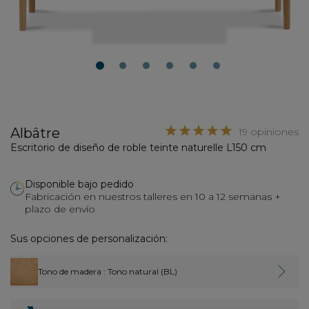
1
2
3
4
5
6
Albâtre
19 opiniones
Escritorio de diseño de roble teinte naturelle L150 cm
Disponible bajo pedido
Fabricación en nuestros talleres en 10 a 12 semanas +
plazo de envío
Sus opciones de personalización:
Tono de madera
: Tono natural (BL)