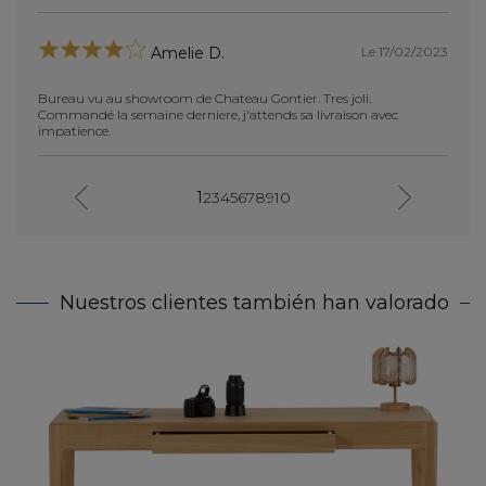
achet
chene
Le 17/02/2023
Amelie D.
les 2 
montag
notre 
Bureau vu au showroom de Chateau Gontier. Tres joli.
livrai
Commandé la semaine derniere, j'attends sa livraison avec
impatience.
1
2
3
4
5
6
7
8
9
10
tres b
j'appr
valor
Nuestros clientes también han valorado
Escr