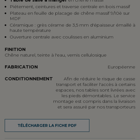
Table de salle à manger
en chêne massif
Piétement, ceintures et traverse centrale en bois massif
Plateau en feuille de placage de chêne massif 9/10è sur
MDF
Céramique : grès cérame de 3,5 mm d'épaisseur émaillé à
haute température
Ouverture centrale avec coulisses en aluminium
FINITION
Chêne naturel, teinte à l'eau, vernis cellulosique
FABRICATION
Européenne
CONDITIONNEMENT
Afin de réduire le risque de casse
transport et faciliter l'accès à certains
espaces, nos tables sont livrées avec
les pieds démontables. Le service
montage est compris dans la livraison
et sera assuré par nos transporteurs
TÉLÉCHARGER LA FICHE PDF