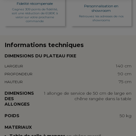
Fidelité récompensée
Personnalisation en
Gagnez 309 points de fidélité,
showroom
soit une réduction de 61,80€ à
Retrouvez les adresses de nos
valoir sur votre prochaine
showrooms
commande
Informations techniques
DIMENSIONS DU PLATEAU FIXE
140 cm
LARGEUR
90 cm
PROFONDEUR
75 cm
HAUTEUR
DIMENSIONS
1 allonge de service de 50 cm de large en
DES
chêne rangée dans la table
ALLONGES
POIDS
50 kg
MATERIAUX