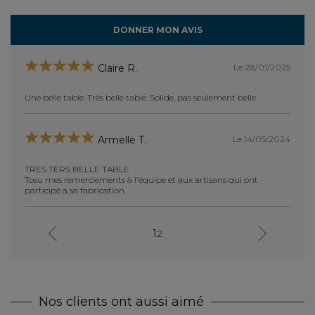
DONNER MON AVIS
Le 28/01/2025
Claire R.
Une belle table. Très belle table. Solide, pas seulement belle.
tres t
Hélène
elle et
i à
je me 
Le 14/05/2024
Armelle T.
achat
TRES TERS BELLE TABLE
Tosu mes remerciements à l'équipe et aux artisans qui ont
participé a sa fabrication
cano
1
2
absolu
perfec
 la
j'ai e
manque
onges
grande
ne
Bravo
Nos clients ont aussi aimé