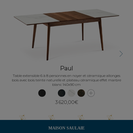
Table 
Next
Paul
Table extensible 6 à 8 personnes en noyer et céramique allonges
bois avec bois teinte naturelle et plateau céramique effet marbre
blanc 140x90 cm
3 620,00€
MAISON SAULAIE