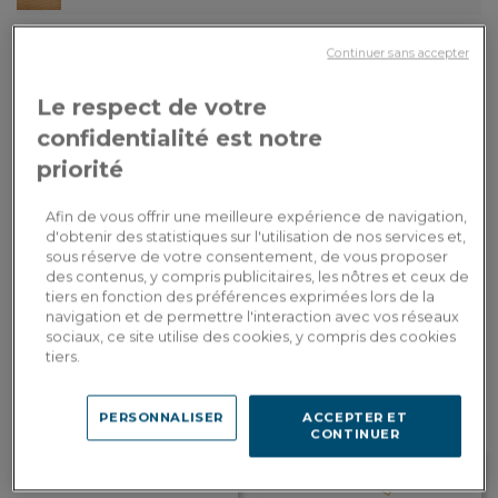
Continuer sans accepter
Dimensions du plateau fixe
: L140xP90xH75 cm
Le respect de votre
Revêtement du plateau
: Noire unie L1 - Finition Mat
confidentialité est notre
priorité
3 090,00€
Paiement en
3x
ou
3 fois en CB
Dont 5,30€ d'écopart
Afin de vous offrir une meilleure expérience de navigation,
d'obtenir des statistiques sur l'utilisation de nos services et,
sous réserve de votre consentement, de vous proposer
AJOUTER AU PANIER
des contenus, y compris publicitaires, les nôtres et ceux de
tiers en fonction des préférences exprimées lors de la
navigation et de permettre l'interaction avec vos réseaux
sociaux, ce site utilise des cookies, y compris des cookies
Livraison sur-mesure
tiers.
Estimer mes frais de livraison par pays
PERSONNALISER
ACCEPTER ET
CONTINUER