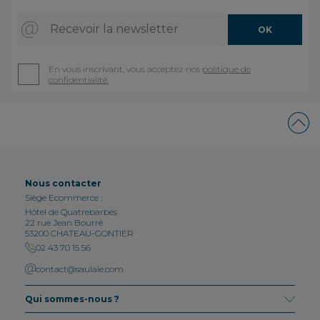
Recevoir la newsletter
OK
En vous inscrivant, vous acceptez nos
politique de
confidentialité.
Nous contacter
Siège Ecommerce :
Hôtel de Quatrebarbes
22 rue Jean Bourré
53200 CHATEAU-GONTIER
02 43 70 15 56
contact@saulaie.com
Qui sommes-nous ?