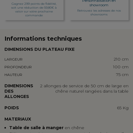
Personnalisation en
Gagnez 299 points de fidélité,
showroom
soit une réduction de 59,80€ à
Retrouvez les adresses de nos
valoir sur votre prochaine
showrooms
commande
Informations techniques
DIMENSIONS DU PLATEAU FIXE
210 cm
LARGEUR
100 cm
PROFONDEUR
75 cm
HAUTEUR
DIMENSIONS
2 allonges de service de 50 cm de large en
DES
chêne naturel rangées dans la table
ALLONGES
POIDS
65 Kg
MATERIAUX
Table de salle à manger
en chêne