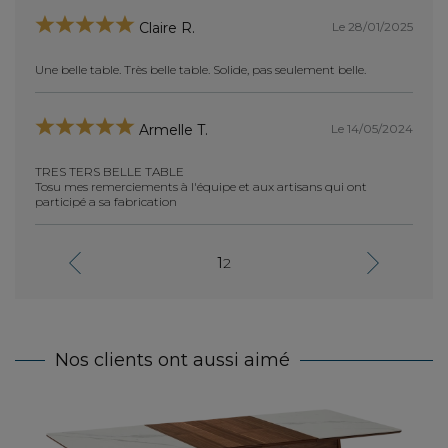
Le 28/01/2025
Claire R.
Une belle table. Très belle table. Solide, pas seulement belle.
tres t
Hélène
elle et
i à
je me 
Le 14/05/2024
Armelle T.
achat
TRES TERS BELLE TABLE
Tosu mes remerciements à l'équipe et aux artisans qui ont
participé a sa fabrication
cano
1
2
absolu
perfec
 la
j'ai e
manque
onges
grande
ne
Bravo
Nos clients ont aussi aimé
Table 