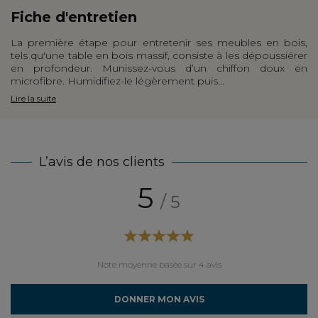
Fiche d'entretien
La première étape pour entretenir ses meubles en bois,
tels qu'une table en bois massif, consiste à les dépoussiérer
en profondeur. Munissez-vous d’un chiffon doux en
microfibre. Humidifiez-le légèrement puis...
Lire la suite
L’avis de nos clients
5
/ 5
Note moyenne basée sur 4 avis
DONNER MON AVIS