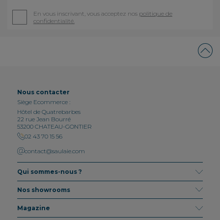
En vous inscrivant, vous acceptez nos
politique de
confidentialité.
Nous contacter
Siège Ecommerce :
Hôtel de Quatrebarbes
22 rue Jean Bourré
53200 CHATEAU-GONTIER
02 43 70 15 56
contact@saulaie.com
Qui sommes-nous ?
Nos showrooms
Magazine