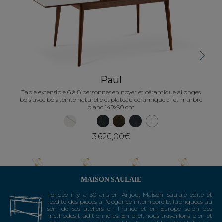
Next
Paul
Table extensible 6 à 8 personnes en noyer et céramique allonges
bois avec bois teinte naturelle et plateau céramique effet marbre
blanc 140x90 cm
3 620,00€
MAISON SAULAIE
Fondée il y a 30 ans en Anjou, Maison Saulaie édite et
réédite des pièces à l'élégance intemporelle, fabriquées au
sein de ses ateliers en France et en Europe selon des
méthodes traditionnelles. En bref, nous travaillons bien et