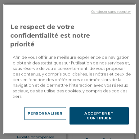
Dimensions du plateau fixe
: L210xP100xH75 cm
Continuer sans accepter
Le respect de votre
Revêtement du plateau
: Bois
confidentialité est notre
priorité
2 990,00€
Paiement en
3x
ou
3 fois en CB
Dont 5,20€ d'écopart
Afin de vous offrir une meilleure expérience de navigation,
d'obtenir des statistiques sur l'utilisation de nos services et,
AJOUTER AU PANIER
sous réserve de votre consentement, de vous proposer
des contenus, y compris publicitaires, les nôtres et ceux de
tiers en fonction des préférences exprimées lors de la
navigation et de permettre l'interaction avec vos réseaux
Livraison sur-mesure
sociaux, ce site utilise des cookies, y compris des cookies
Estimer mes frais de livraison par pays
tiers.
PERSONNALISER
ACCEPTER ET
CONTINUER
Fidelité récompensée