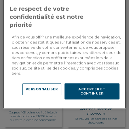
Le respect de votre
Largeur
: 120 cm
confidentialité est notre
1 050,00€
Paiement en
priorité
3x
ou
3 fois en CB
Dont 1,75€ d'écopart
Afin de vous offrir une meilleure expérience de navigation,
d'obtenir des statistiques sur l'utilisation de nos services et,
AJOUTER AU PANIER
sous réserve de votre consentement, de vous proposer
des contenus, y compris publicitaires, les nôtres et ceux de
tiers en fonction des préférences exprimées lors de la
Livraison sur-mesure
navigation et de permettre l'interaction avec vos réseaux
Estimer mes frais de livraison par pays
sociaux, ce site utilise des cookies, y compris des cookies
tiers.
PERSONNALISER
ACCEPTER ET
CONTINUER
Fidelité récompensée
Personnalisation en
Gagnez 105 points de fidélité, soit
showroom
une réduction de 21,00€ à valoir
Retrouvez les adresses de nos
sur votre prochaine commande
showrooms