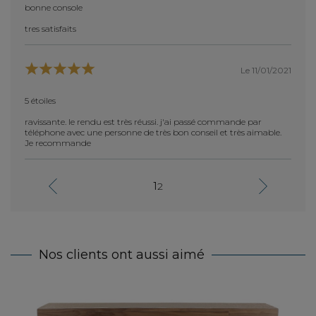
bonne console
Conso
tres satisfaits
Merci 
et
probl
La con
s
amis!
Le 11/01/2021
5 étoiles
ravissante. le rendu est très réussi. j'ai passé commande par
téléphone avec une personne de très bon conseil et très aimable.
Je recommande
1
2
Nos clients ont aussi aimé
Co