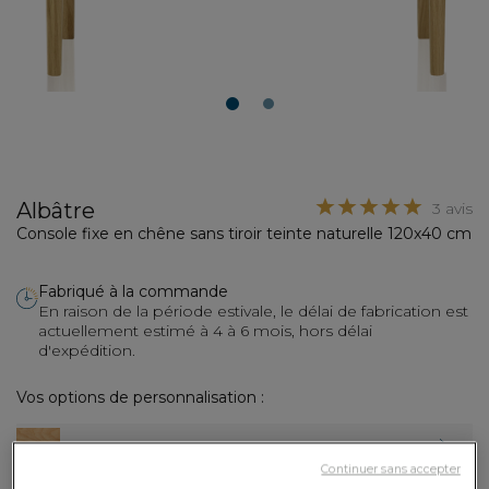
1
2
Albâtre
3 avis
Console fixe en chêne sans tiroir teinte naturelle 120x40 cm
Fabriqué à la commande
En raison de la période estivale, le délai de fabrication est
actuellement estimé à 4 à 6 mois, hors délai
d'expédition.
Vos options de personnalisation :
Teinte de bois
: Teinte naturelle (BL)
Continuer sans accepter