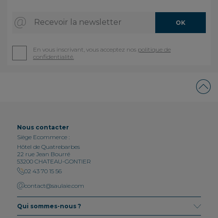
Recevoir la newsletter
OK
En vous inscrivant, vous acceptez nos
politique de
confidentialité.
Nous contacter
Siège Ecommerce :
Hôtel de Quatrebarbes
22 rue Jean Bourré
53200 CHATEAU-GONTIER
02 43 70 15 56
contact@saulaie.com
Qui sommes-nous ?