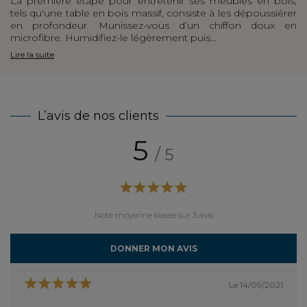
La première étape pour entretenir ses meubles en bois,
tels qu'une table en bois massif, consiste à les dépoussiérer
en profondeur. Munissez-vous d’un chiffon doux en
microfibre. Humidifiez-le légèrement puis...
Lire la suite
L’avis de nos clients
5
/ 5
Note moyenne basée sur 3 avis
DONNER MON AVIS
Le 14/09/2021