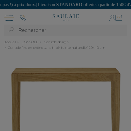
 à prix doux.
|
Livraison STANDARD offerte à partir de 150€ d'achat.
|
Rechercher
Accueil
CONSOLE
Console design
Console fixe en chêne sans tiroir teinte naturelle 120x40 cm