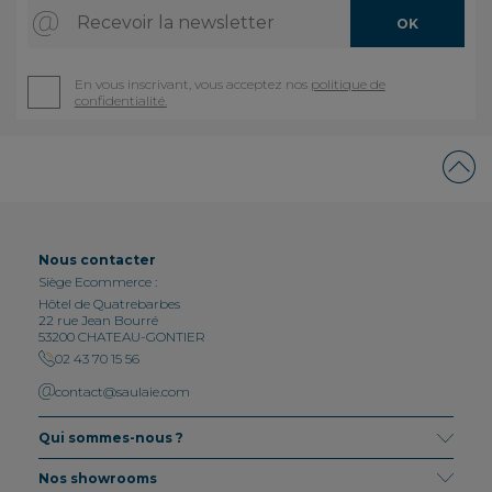
Recevoir la newsletter
OK
En vous inscrivant, vous acceptez nos
politique de
confidentialité.
Nous contacter
Siège Ecommerce :
Hôtel de Quatrebarbes
22 rue Jean Bourré
53200 CHATEAU-GONTIER
02 43 70 15 56
contact@saulaie.com
Qui sommes-nous ?
Nos showrooms