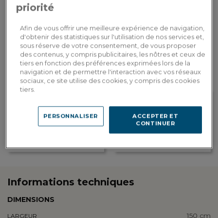
priorité
AJOUTER AU PANIER
Afin de vous offrir une meilleure expérience de navigation,
d'obtenir des statistiques sur l'utilisation de nos services et,
Livraison sur-mesure
sous réserve de votre consentement, de vous proposer
Estimer mes frais de livraison par pays
des contenus, y compris publicitaires, les nôtres et ceux de
tiers en fonction des préférences exprimées lors de la
navigation et de permettre l'interaction avec vos réseaux
sociaux, ce site utilise des cookies, y compris des cookies
tiers.
PERSONNALISER
ACCEPTER ET
Fidelité récompensée
Personnalisation en
CONTINUER
Gagnez 151 points de fidélité, soit
showroom
une réduction de 30,20€ à valoir
Retrouvez les adresses de nos
sur votre prochaine commande
showrooms
Informations techniques
DIMENSIONS
150 cm
LARGEUR