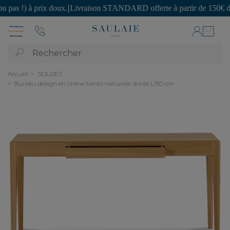
!) à prix doux.
|
Livraison STANDARD offerte à partir de 150€ d'acha
Rechercher
Accueil
SOLDES
Bureau design en chêne teinte naturelle dorée L150 cm