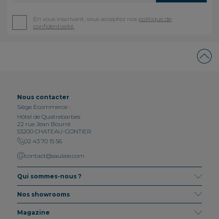
En vous inscrivant, vous acceptez nos
politique de
confidentialité.
Nous contacter
Siège Ecommerce :
Hôtel de Quatrebarbes
22 rue Jean Bourré
53200 CHATEAU-GONTIER
02 43 70 15 56
contact@saulaie.com
Qui sommes-nous ?
Nos showrooms
Magazine