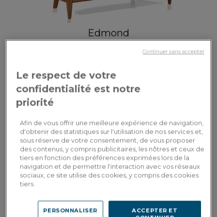
Edmond
Canapé ancien 2 places accoudoirs moulurés bois teinte ancienne et tissu
gris clair
Continuer sans accepter
Le respect de votre
1 550,00€
confidentialité est notre
priorité
Afin de vous offrir une meilleure expérience de navigation,
d'obtenir des statistiques sur l'utilisation de nos services et,
sous réserve de votre consentement, de vous proposer
des contenus, y compris publicitaires, les nôtres et ceux de
tiers en fonction des préférences exprimées lors de la
navigation et de permettre l'interaction avec vos réseaux
sociaux, ce site utilise des cookies, y compris des cookies
tiers.
Tivoli
PERSONNALISER
ACCEPTER ET