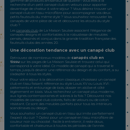
gamme de produits artisanaux de qualité ! Vous êtes à la
recherche d’un petit canapé club en velours pour apporter
davantage de chaleur à votre séjour ? Vous désirez trouver un
canapé club en tissu microfibre pour accompagner vos deux
petits fauteuils du même style ? Vous souhaitez renouveler les
canapés de votre pièce de vie et découvrez les atouts du style
club ?
Les
canapés club
de La Maison Saulaie associent l’élégance de
canapés designs et confortables à la robustesse de meubles
pensés, dessinés et conçus dans la grande tradition française des
fauteuils clubs des années 20.
Une décoration tendance avec un canapé club
Retrouvez de nombreux modèles de
canapés club en
tissu
sur les pages de La Maison Saulaie et trouvez celui qui
correspond à votre idéal. Ce modèle de canapé qui a traversé le
temps, jusqu’à devenir une référence du design et du confort, a su
s’adapter à tous les styles.
Pour votre séjour à la décoration classique, choisissez un canapé
club en tissu faisant référence au style Louis XV ou Louis XVI :
piètements et entourage de bois, dossier en alcôve et côté
légèrement en biais. Vous recherchez un canapé plus moderne,
aux lignes contemporaines et sobres à la fois ? Découvrez nos
modèles de canapé club colorés, faits de velours ou de coton
résistant. Ce sont des meubles parfaits pour tous les intérieurs
scandinaves ou design.
Vous souhaitez un canapé club en tissu qui imite parfaitement
l’aspect du cuir ? Optez pour un canapé en tissu microfibre de
couleur noir ou chocolat : facile à entretenir, il reste doux,
confortable et chaleureux à toutes les périodes de l’année.