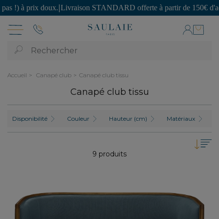
prix doux.
|
Livraison STANDARD offerte à partir de 150€ d'achat.
|
SEC
Rechercher
Accueil
Canapé club
Canapé club tissu
Canapé club tissu
Disponibilité
Couleur
Hauteur (cm)
Matériaux
N
9 produits