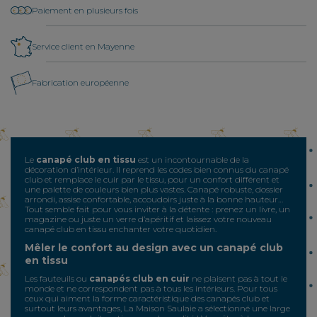
Paiement en plusieurs fois
Service client en Mayenne
Fabrication européenne
Le
canapé club en tissu
est un incontournable de la
décoration d’intérieur. Il reprend les codes bien connus du canapé
club et remplace le cuir par le tissu, pour un confort différent et
une palette de couleurs bien plus vastes. Canapé robuste, dossier
arrondi, assise confortable, accoudoirs juste à la bonne hauteur…
Tout semble fait pour vous inviter à la détente : prenez un livre, un
magazine ou juste un verre d’apéritif et laissez votre nouveau
canapé club en tissu enchanter votre quotidien.
Mêler le confort au design avec un canapé club
en tissu
Les fauteuils ou
canapés club en cuir
ne plaisent pas à tout le
monde et ne correspondent pas à tous les intérieurs. Pour tous
ceux qui aiment la forme caractéristique des canapés club et
surtout leurs avantages, La Maison Saulaie a sélectionné une large