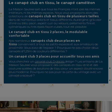
Le canapé club en tissu, le canapé caméléon
La Maison Saulaie sait que tous les Français n’ont pas les mêmes
intérieurs, ni les mêmes espaces. Nous vous proposons alors des
collections de
canapés club en tissu de plusieurs tailles
,
dans de nombreux coloris et tissus différents. Aubergine, gris clair
chiné ou bleu paon, aspect cuir ou velours, piètements fins et
cylindriques ou très épais façon cubes, tout est possible.
Le canapé club en tissu 2 places, le modulable
confortable
Nos nombreux
canapés club deux places en
tissu
conviennent à tous les petits espaces et aux amateurs de
proximité. Vous avez de l’espace ? Pourquoi ne pas choisir deux
canapés d’1,25m de couleurs différentes ?
Un canapé club 3 places pour accueillir tous vos amis
Vous cherchez un
canapé club 3 places
design ? Les artisans de La
Maison Saulaie vous proposent des canapés en tissu strié et des
coutures scellées de boutons de tissu pour un aspect clouté encore
plus moderne. Pourquoi ne pas jouer la carte du vintage avec un
canapé crapaud ?