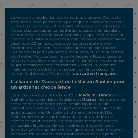
La vertu de la production locale n’est plus à prouver. C’est cette
production locale, pérenne, de qualité que la Maison Saulaie veut
promouvoir en défendant l’artisanat et les savoir-faire français. La
Maison s’est toujours entourée d’artisans passionnés l’épaulant
pour concevoir du mobilier d’exception à la qualité durable et au
charme immuable. Nous avons franchi un pas supplémentaire en
décembre 2021 en nous dotant de nos propres ateliers de
fabrication d'abord en France, à Méral en reprenant l'atelier
Dasras pour la partie ébénisterie-menuiserie, puis quelques mois
plus tard au Portugal pour la partie tapisserie. Nous proposons
désormais des pièces d’exception confectionnées dans nos ateliers,
toujours réalisées à partir de matériaux nobles. Du choix des
matériaux à la production, en passant par la conception, la
Maison Saulaie met à l’honneur la
fabrication française
.
L’alliance de Dasras et de la Maison Saulaie pour
un artisanat d'excellence
Les larges collections de mobilier 100 %
Made in France
sont le
fruit de l’alliance de Maison Saulaie et de
Dasras.
Notre atelier est
spécialisé dans le travail du bois. Installé depuis plusieurs
générations en Mayenne, il perpétue son savoir-faire grâce à des
artisans passionnés. Un atelier d’histoires et de talents ! Du
mobilier présentant l’harmonie parfaite entre l’art de vivre
contemporain et nos savoir-faire artisanaux d’antan. Les bois
utilisés dans la création de nos meubles sont issus de forêts
françaises gérées durablement. Les lignes des modèles imaginés
par la Maison Saulaie et Dasras sont concues pour un parfait