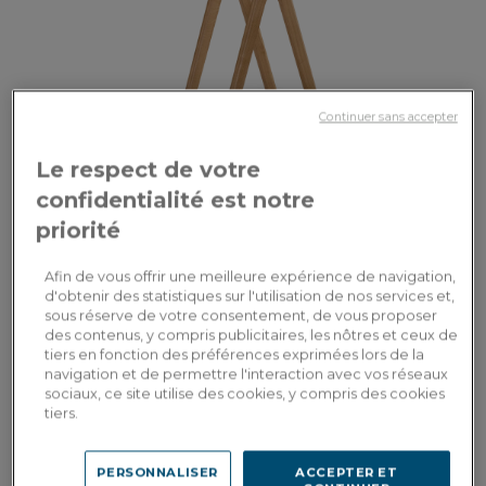
Continuer sans accepter
Chevron
Le respect de votre
Table salle à manger en chêne 4 personnes teinte naturelle plateau bois
confidentialité est notre
90x90cm
priorité
1 470,00€
Afin de vous offrir une meilleure expérience de navigation,
d'obtenir des statistiques sur l'utilisation de nos services et,
sous réserve de votre consentement, de vous proposer
des contenus, y compris publicitaires, les nôtres et ceux de
tiers en fonction des préférences exprimées lors de la
navigation et de permettre l'interaction avec vos réseaux
sociaux, ce site utilise des cookies, y compris des cookies
tiers.
PERSONNALISER
ACCEPTER ET