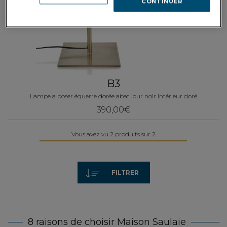
CONTINUER
B3
Lampe a poser équerre dorée abat jour noir intérieur doré
390,00€
Vous avez vu 2 produits sur 2
FILTRER
8 raisons de choisir Maison Saulaie