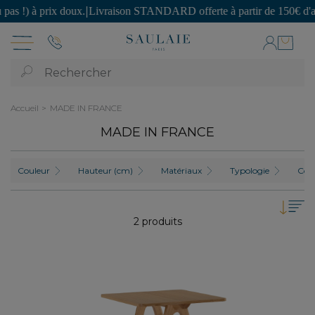
!) à prix doux.
|
Livraison STANDARD offerte à partir de 150€ d'acha
Rechercher
Accueil
MADE IN FRANCE
MADE IN FRANCE
Couleur
Hauteur (cm)
Matériaux
Typologie
Coll
2 produits