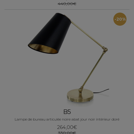
440,00€
-20%
B5
Lampe de bureau articulée noire abat jour noir intérieur doré
264,00€
330,00€