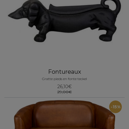
Fontureaux
Gratte pieds en fonte teckel
26,10€
29,00€
-15%