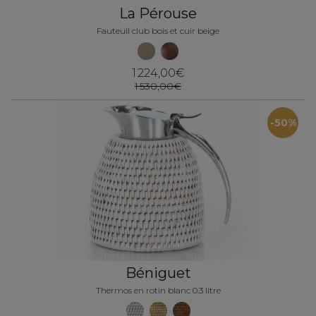
La Pérouse
Fauteuil club bois et cuir beige
1 224,00€
1 530,00€
-50%
Béniguet
Thermos en rotin blanc 0.3 litre