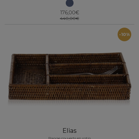
176,00€
440,00€
-10%
Elias
Range couverts en rotin