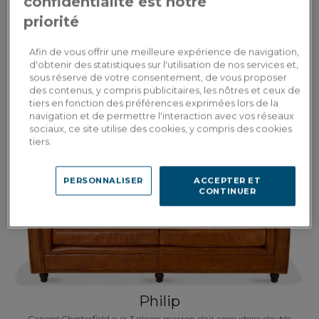
confidentialité est notre
priorité
Tivoli
Afin de vous offrir une meilleure expérience de navigation,
Méridienne gauche tissu bleu jean
d'obtenir des statistiques sur l'utilisation de nos services et,
sous réserve de votre consentement, de vous proposer
des contenus, y compris publicitaires, les nôtres et ceux de
1 291,50€
tiers en fonction des préférences exprimées lors de la
1 845,00€
navigation et de permettre l'interaction avec vos réseaux
sociaux, ce site utilise des cookies, y compris des cookies
tiers.
-15%
PERSONNALISER
ACCEPTER ET
CONTINUER
Philip
Canapé Chesterfield cuir 3 places marron clair accoudoirs cloutés