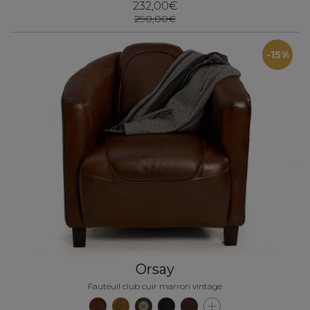
232,00€
290,00€
-15%
Orsay
Fauteuil club cuir marron vintage