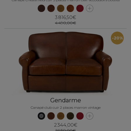
3 816,50€
4 490,00€
-20%
Gendarme
Canapé club cuir 2 places marron vintage
2 344,00€
2 930,00€