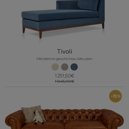
Tivoli
Méridienne gauche tissu bleu jean
1 291,50€
1 845,00€
-15%