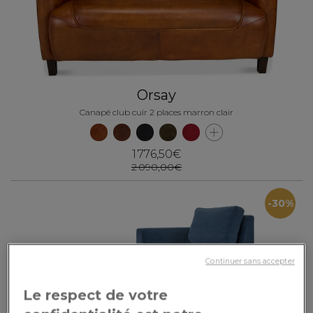
Orsay
Canapé club cuir 2 places marron clair
1 776,50€
2 090,00€
-30%
Continuer sans accepter
Le respect de votre