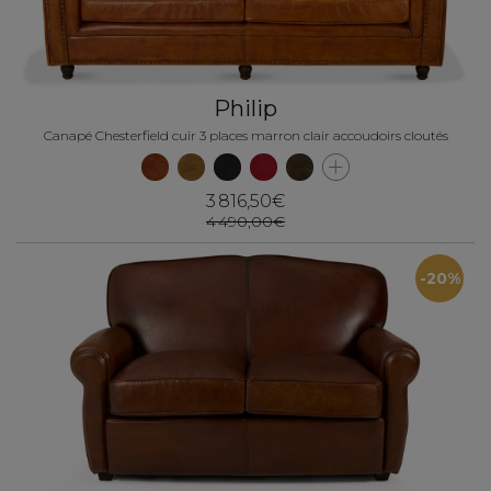
Philip
Canapé Chesterfield cuir 3 places marron clair accoudoirs cloutés
3 816,50€
4 490,00€
-20%