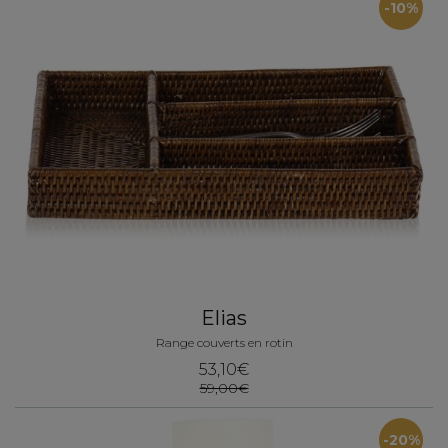
-10%
Elias
Range couverts en rotin
53,10€
59,00€
-20%