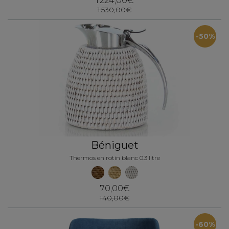
1 224,00€
1 530,00€
-50%
Béniguet
Thermos en rotin blanc 0.3 litre
70,00€
140,00€
-60%