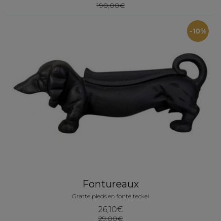
190,00€
-10%
Fontureaux
Gratte pieds en fonte teckel
26,10€
29,00€