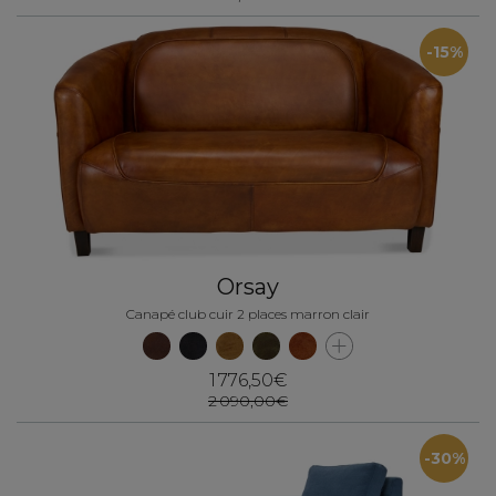
-15%
Orsay
Canapé club cuir 2 places marron clair
1 776,50€
2 090,00€
-30%