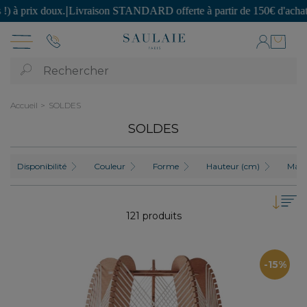
 STANDARD offerte à partir de 150€ d'achat.
|
SECONDE VIE : des pièce
Rechercher
Accueil
SOLDES
SOLDES
Disponibilité
Couleur
Forme
Hauteur (cm)
Maté
121 produits
-15%