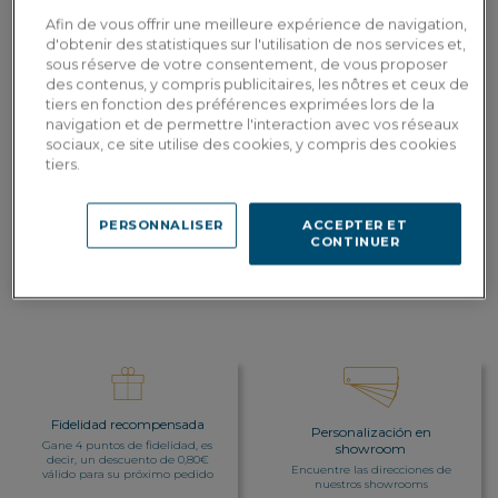
Color del mango
: Naranja
Afin de vous offrir une meilleure expérience de navigation,
d'obtenir des statistiques sur l'utilisation de nos services et,
50,00€
sous réserve de votre consentement, de vous proposer
Pago en
42,50€
Por favor, proporcione el texto en francés
3 veces con
des contenus, y compris publicitaires, les nôtres et ceux de
3x
que desea que traduzca al español.
tarjeta
tiers en fonction des préférences exprimées lors de la
Dont 0,00€
bancaria
d'écopart
navigation et de permettre l'interaction avec vos réseaux
sociaux, ce site utilise des cookies, y compris des cookies
tiers.
AÑADIR A LA CESTA
PERSONNALISER
ACCEPTER ET
CONTINUER
Entrega a medida
Calcular mis gastos de envío por país
Fidelidad recompensada
Personalización en
Gane 4 puntos de fidelidad, es
showroom
decir, un descuento de 0,80€
Encuentre las direcciones de
válido para su próximo pedido
nuestros showrooms