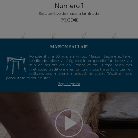
Número 1
Set aperitivo de madera laminada
79,00€
MAISON SAULAIE
Fondée il y a 30 ans en Anjou, Maison Saulaie édite et
réédite des pièces à l'élégance intemporelle, fabriquées au
sein de ses ateliers en France et en Europe selon des
méthodes traditionnelles. En bref, nous travaillons bien et
utilisons des matières nobles & durables. Résultat : des
produits faits pour durer.
Seguir leyendo