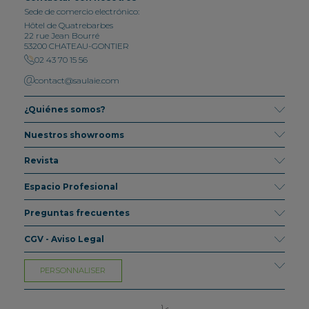
Sede de comercio electrónico:
Hôtel de Quatrebarbes
22 rue Jean Bourré
53200 CHATEAU-GONTIER
02 43 70 15 56
contact@saulaie.com
¿Quiénes somos?
Nuestros showrooms
Revista
Espacio Profesional
Preguntas frecuentes
CGV - Aviso Legal
PERSONNALISER