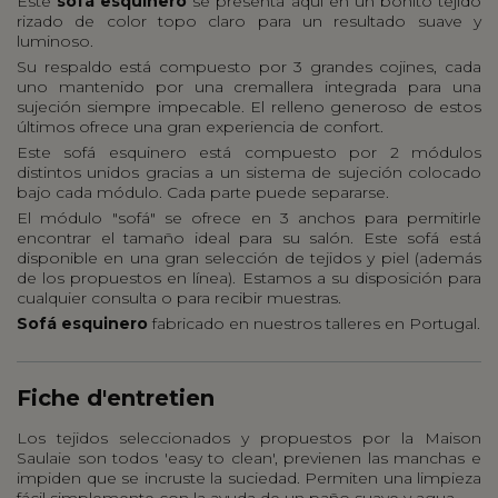
Este
sofá esquinero
se presenta aquí en un bonito tejido
rizado de color topo claro para un resultado suave y
luminoso.
Su respaldo está compuesto por 3 grandes cojines, cada
uno mantenido por una cremallera integrada para una
sujeción siempre impecable. El relleno generoso de estos
últimos ofrece una gran experiencia de confort.
Este sofá esquinero está compuesto por 2 módulos
distintos unidos gracias a un sistema de sujeción colocado
bajo cada módulo. Cada parte puede separarse.
El módulo "sofá" se ofrece en 3 anchos para permitirle
encontrar el tamaño ideal para su salón. Este sofá está
disponible en una gran selección de tejidos y piel (además
de los propuestos en línea). Estamos a su disposición para
cualquier consulta o para recibir muestras.
Sofá esquinero
fabricado en nuestros talleres en Portugal.
Fiche d'entretien
Los tejidos seleccionados y propuestos por la Maison
Saulaie son todos 'easy to clean', previenen las manchas e
impiden que se incruste la suciedad. Permiten una limpieza
fácil simplemente con la ayuda de un paño suave y agua.