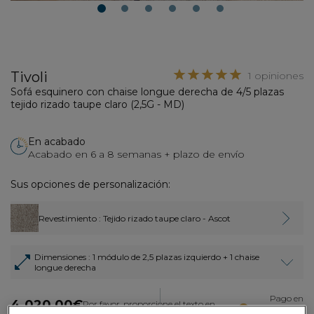
1
2
3
4
5
6
Tivoli
1 opiniones
Sofá esquinero con chaise longue derecha de 4/5 plazas
tejido rizado taupe claro (2,5G - MD)
En acabado
Acabado en 6 a 8 semanas + plazo de envío
Sus opciones de personalización:
Revestimiento
: Tejido rizado taupe claro - Ascot
Dimensiones
: 1 módulo de 2,5 plazas izquierdo + 1 chaise
longue derecha
Pago en
4.020,00€
Por favor, proporcione el texto en
3 veces con