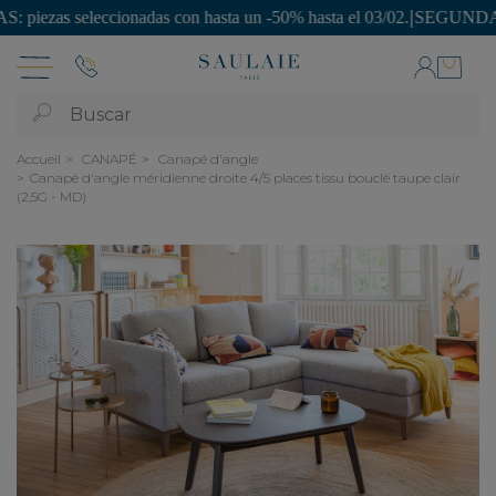
s seleccionadas con hasta un -50% hasta el 03/02.
|
SEGUNDA VIDA: ¡pi
Buscar
Accueil
CANAPÉ
Canapé d'angle
Canapé d'angle méridienne droite 4/5 places tissu bouclé taupe clair
(2,5G - MD)