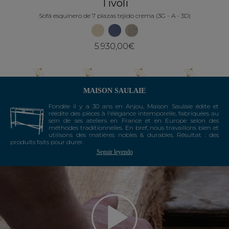
Tivoli
Sofá esquinero de 7 plazas tejido crema (3G - A - 3D)
5.930,00€
MAISON SAULAIE
Fondée il y a 30 ans en Anjou, Maison Saulaie édite et
réédite des pièces à l'élégance intemporelle, fabriquées au
sein de ses ateliers en France et en Europe selon des
méthodes traditionnelles. En bref, nous travaillons bien et
utilisons des matières nobles & durables. Résultat : des
produits faits pour durer.
Seguir leyendo