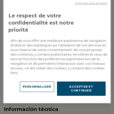
3x
francés que desea que traduzca al
Dont 3,90€
tarjeta
Continuer sans accepter
español.
d'écopart
bancaria
Le respect de votre
AÑADIR A LA CESTA
confidentialité est notre
priorité
Entrega a medida
Afin de vous offrir une meilleure expérience de navigation,
Calcular mis gastos de envío por país
d'obtenir des statistiques sur l'utilisation de nos services et,
sous réserve de votre consentement, de vous proposer
des contenus, y compris publicitaires, les nôtres et ceux de
tiers en fonction des préférences exprimées lors de la
navigation et de permettre l'interaction avec vos réseaux
sociaux, ce site utilise des cookies, y compris des cookies
tiers.
Fidelidad recompensada
Personalización en
Gane 402 puntos de fidelidad, es
showroom
decir, un descuento de 80,40€
Encuentre las direcciones de
PERSONNALISER
ACCEPTER ET
válido para su próximo pedido
nuestros showrooms
CONTINUER
Información técnica