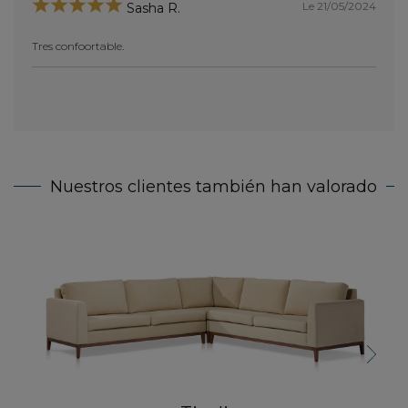
Le 21/05/2024
Sasha R.
Tres confoortable.
Nuestros clientes también han valorado
Sofá 
Next