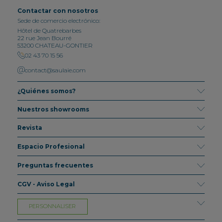
Contactar con nosotros
Sede de comercio electrónico:
Hôtel de Quatrebarbes
22 rue Jean Bourré
53200 CHATEAU-GONTIER
02 43 70 15 56
contact@saulaie.com
¿Quiénes somos?
Nuestros showrooms
Revista
Espacio Profesional
Preguntas frecuentes
CGV - Aviso Legal
PERSONNALISER