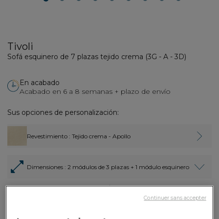
2
3
4
5
6
7
8
9
Tivoli
Sofá esquinero de 7 plazas tejido crema (3G - A - 3D)
En acabado
Acabado en 6 a 8 semanas + plazo de envío
Sus opciones de personalización:
Revestimiento
: Tejido crema - Apollo
Dimensiones
: 2 módulos de 3 plazas + 1 módulo esquinero
Pago en
5.930,00€
Por favor, proporcione el texto en
Continuer sans accepter
3 veces con
3x
francés que desea que traduzca al
Dont 3,90€
tarjeta
español.
d'écopart
bancaria