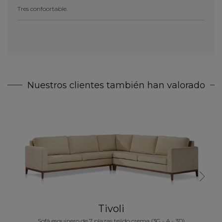
Tres confoortable.
Nuestros clientes también han valorado
Sofá 
Next
Tivoli
Sofá esquinero de 7 plazas tejido crema (3G - A - 3D)