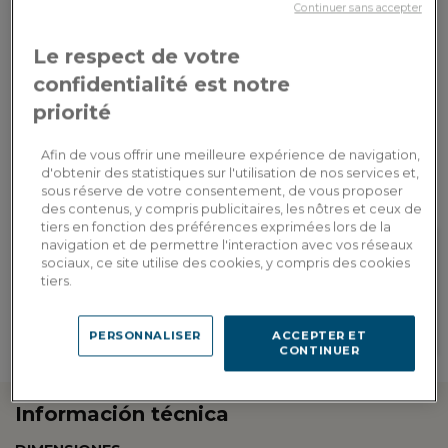
español.
d'écopart
bancaria
Continuer sans accepter
Le respect de votre
AÑADIR A LA CESTA
confidentialité est notre
priorité
Entrega a medida
Calcular mis gastos de envío por país
Afin de vous offrir une meilleure expérience de navigation,
d'obtenir des statistiques sur l'utilisation de nos services et,
sous réserve de votre consentement, de vous proposer
des contenus, y compris publicitaires, les nôtres et ceux de
tiers en fonction des préférences exprimées lors de la
navigation et de permettre l'interaction avec vos réseaux
sociaux, ce site utilise des cookies, y compris des cookies
Fidelidad recompensada
tiers.
Personalización en
Gane 406 puntos de fidelidad, es
showroom
decir, un descuento de 81,20€
Encuentre las direcciones de
válido para su próximo pedido
PERSONNALISER
ACCEPTER ET
nuestros showrooms
CONTINUER
Información técnica