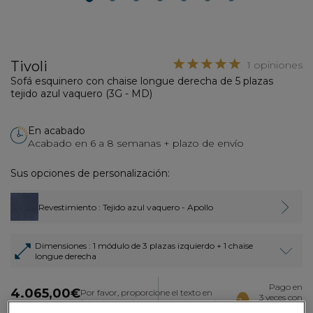
2
3
4
5
6
7
Tivoli
1 opiniones
Sofá esquinero con chaise longue derecha de 5 plazas
tejido azul vaquero (3G - MD)
En acabado
Acabado en 6 a 8 semanas + plazo de envío
Sus opciones de personalización:
Revestimiento
: Tejido azul vaquero - Apollo
Dimensiones
: 1 módulo de 3 plazas izquierdo + 1 chaise
longue derecha
Pago en
4.065,00€
Por favor, proporcione el texto en
3 veces con
3x
francés que desea que traduzca al
Dont 3,90€
tarjeta