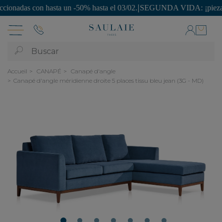
as con hasta un -50% hasta el 03/02.
|
SEGUNDA VIDA: ¡piezas únicas a
Buscar
Accueil
CANAPÉ
Canapé d'angle
Canapé d'angle méridienne droite 5 places tissu bleu jean (3G - MD)
1