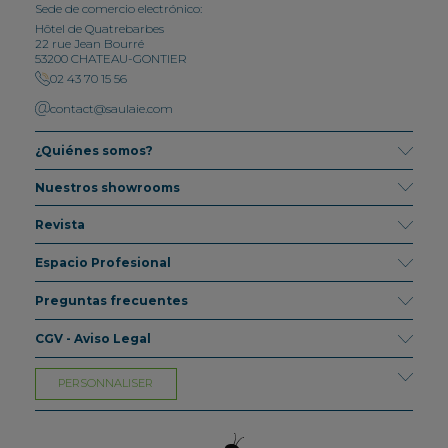
Sede de comercio electrónico:
Hôtel de Quatrebarbes
22 rue Jean Bourré
53200 CHATEAU-GONTIER
02 43 70 15 56
contact@saulaie.com
¿Quiénes somos?
Nuestros showrooms
Revista
Espacio Profesional
Preguntas frecuentes
CGV - Aviso Legal
PERSONNALISER