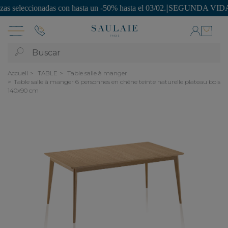
ccionadas con hasta un -50% hasta el 03/02.
|
SEGUNDA VIDA: ¡piezas 
Buscar
Accueil
TABLE
Table salle à manger
Table salle à manger 6 personnes en chêne teinte naturelle plateau bois
140x90 cm