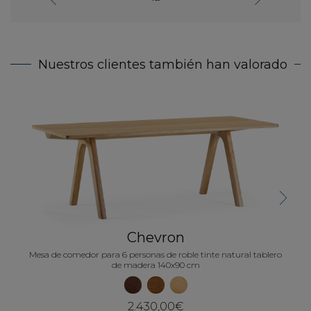
Nuestros clientes también han valorado
Mesa
Next
Chevron
Mesa de comedor para 6 personas de roble tinte natural tablero
de madera 140x90 cm
2.430,00€