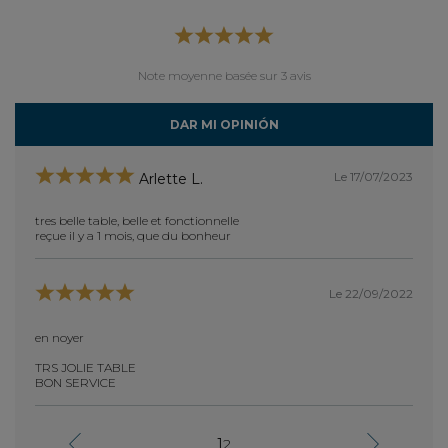
Note moyenne basée sur 3 avis
DAR MI OPINIÓN
Le 17/07/2023
Arlette L.
tres belle table, belle et fonctionnelle
jolie t
reçue il y a 1 mois, que du bonheur
comma
plusie
ture
plutot
Le 22/09/2022
compre
ients
sur Ma
confi
é),
en noyer
puis u
core
un pou
me
TRS JOLIE TABLE
prévu,
e est
BON SERVICE
exact
e peux
la tou
En rés
1
2