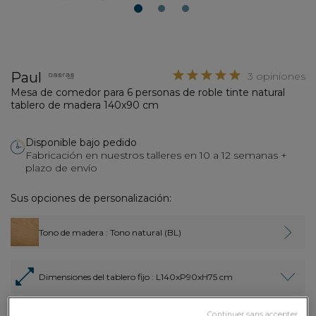
1
2
3
Paul
3 opiniones
Mesa de comedor para 6 personas de roble tinte natural
tablero de madera 140x90 cm
Disponible bajo pedido
Fabricación en nuestros talleres en 10 a 12 semanas +
plazo de envío
Sus opciones de personalización:
Tono de madera
: Tono natural (BL)
Dimensiones del tablero fijo
: L140xP90xH75 cm
Continuer sans accepter