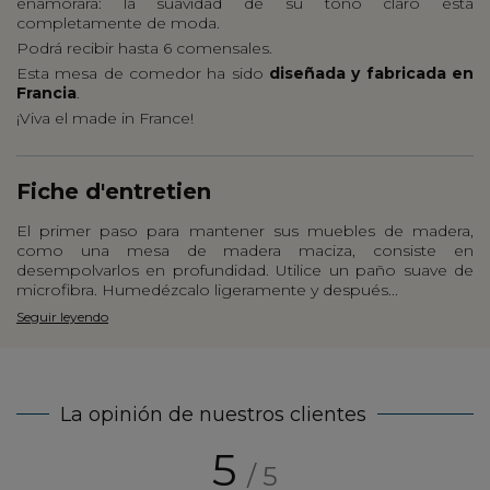
enamorará: la suavidad de su tono claro está
completamente de moda.
Podrá recibir hasta 6 comensales.
Esta
mesa de comedor ha sido
diseñada y fabricada en
Francia
.
¡Viva el made in France!
Fiche d'entretien
El primer paso para mantener sus muebles de madera,
como una mesa de madera maciza, consiste en
desempolvarlos en profundidad. Utilice un paño suave de
microfibra. Humedézcalo ligeramente y después...
Seguir leyendo
La opinión de nuestros clientes
5
/ 5