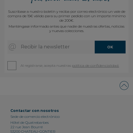
Suscríbase a nuestro boletín y reciba por correo electrónico un vale de
compra de 15€ válido para su primer pedido con un importe mínimo
de 200€.
Manténgase informado antes que nadie de nuestras ofertas, noticias
y nuevas colecciones.
Recibir la newsletter
OK
Al registrarse, acepta nuestras
política de confidencialidad.
Contactar con nosotros
Sede de comercio electrónico:
Hôtel de Quatrebarbes
22 rue Jean Bourré
53200 CHATEAU-GONTIER