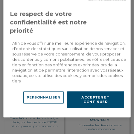
Revestimiento del tablero
: Madera
Le respect de votre
Pago en
1.400,00€
Por favor, proporcione el texto en
confidentialité est notre
3 veces con
3x
francés que desea que traduzca al
Dont 3,20€
tarjeta
español.
priorité
d'écopart
bancaria
Afin de vous offrir une meilleure expérience de navigation,
AÑADIR A LA CESTA
d'obtenir des statistiques sur l'utilisation de nos services et,
sous réserve de votre consentement, de vous proposer
des contenus, y compris publicitaires, les nôtres et ceux de
tiers en fonction des préférences exprimées lors de la
Entrega a medida
navigation et de permettre l'interaction avec vos réseaux
Calcular mis gastos de envío por país
sociaux, ce site utilise des cookies, y compris des cookies
tiers.
PERSONNALISER
ACCEPTER ET
CONTINUER
Fidelidad recompensada
Personalización en
Gane 140 puntos de fidelidad, es
showroom
decir, un descuento de 28,00€
Encuentre las direcciones de
válido para su próximo pedido
nuestros showrooms