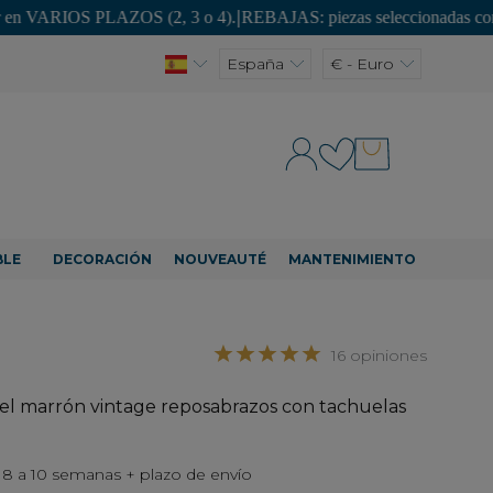
 PLAZOS (2, 3 o 4).
|
REBAJAS: piezas seleccionadas con hasta un -50
España
€ - Euro
BLE
DECORACIÓN
NOUVEAUTÉ
MANTENIMIENTO
16 opiniones
piel marrón vintage reposabrazos con tachuelas
n 8 a 10 semanas + plazo de envío