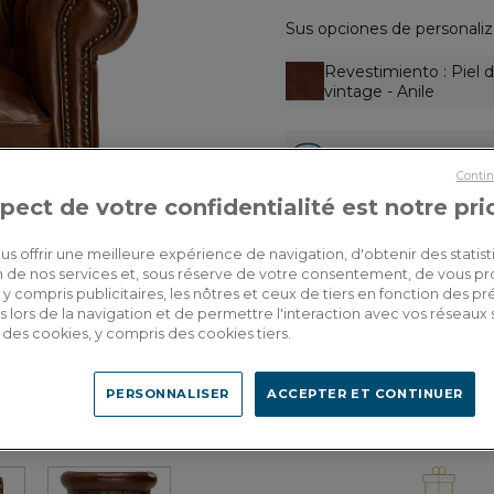
Sus opciones de personaliz
Revestimiento
: Piel 
vintage - Anile
Emmet marron vinta
Contin
pect de votre confidentialité est notre pri
1.650,00€
Por favor, propo
Dont 2,90€
traduzca al espa
d'écopart
us offrir une meilleure expérience de navigation, d'obtenir des statist
tion de nos services et, sous réserve de votre consentement, de vous p
y compris publicitaires, les nôtres et ceux de tiers en fonction des p
 lors de la navigation et de permettre l'interaction avec vos réseaux 
se des cookies, y compris des cookies tiers.
Entrega a medida
PERSONNALISER
ACCEPTER ET CONTINUER
Calcular mis gastos 