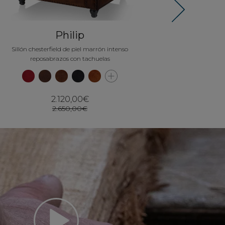
Next
Philip
Sillón chesterfield de piel marrón intenso
reposabrazos con tachuelas
2.120,00€
2.650,00€