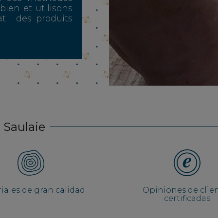
 bien et utilisons
t : des produits
 Saulaie
iales de gran calidad
Opiniones de clie
certificadas