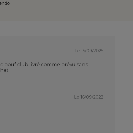
yendo
Le
Le 15/09/2025
11/08
vec pouf club livré comme prévu sans
fauteuil co
hat.
un chester b
c'est pas to
Le 16/09/2022
Le
03/07
c'est du bea