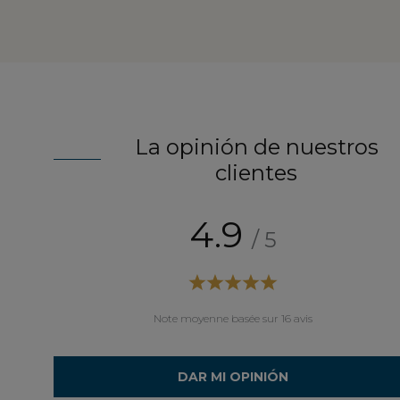
La opinión de nuestros
clientes
4.9
/ 5
e dans mon salon. c'est réussi.
ien emballé.
Note moyenne basée sur 16 avis
DAR MI OPINIÓN