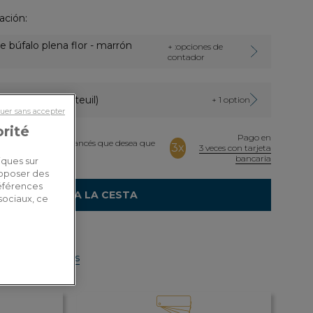
ación:
de búfalo plena flor - marrón
+ :opciones de
contador
ge :
1 place (fauteuil)
+ 1 option
uer sans accepter
orité
Pago en
rcione el texto en francés que desea que
3x
3 veces con tarjeta
ñol.
bancaria
iques sur
roposer des
références
AÑADIR A LA CESTA
sociaux, ce
de envío por país