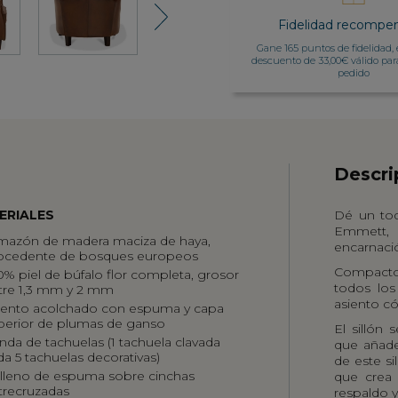
Next
Fidelidad recompe
Gane 165 puntos de fidelidad, 
descuento de 33,00€ válido par
pedido
Descri
ERIALES
Dé un toq
Emmett, 
mazón de madera maciza de haya,
encarnaci
ocedente de bosques europeos
Compacto 
0% piel de búfalo flor completa, grosor
todos los
tre 1,3 mm y 2 mm
asiento c
iento acolchado con espuma y capa
perior de plumas de ganso
El sillón
nda de tachuelas (1 tachuela clavada
que añade
da 5 tachuelas decorativas)
de este si
lleno de espuma sobre cinchas
que crea 
trecruzadas
respaldo y