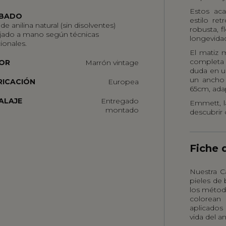
Estos aca
BADO
estilo ret
 de anilina natural (sin disolventes)
robusta, f
ajado a mano según técnicas
longevidad
cionales.
El matiz m
completa 
OR
Marrón vintage
duda en u
un ancho
RICACIÓN
Europea
65cm, ada
ALAJE
Entregado
Emmett, la
montado
descubrir 
Fiche 
Nuestra C
pieles de 
los métod
colorean
aplicados
vida del a