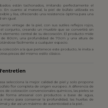
bados están tachonados, imitando perfectamente el
ro. En cuanto al material, la piel de búfalo utilizada es
lexible y lisa, ofreciendo una resistencia óptima para una
 sin igual.
arrón vintage de la piel, con sus sutiles reflejos rojos,
el conjunto, creando un mueble que se convertirá sin
n elemento central de su decoración. El producto mide
 de 80cm, una profundidad de 70cm y una altura de
ptándose fácilmente a cualquier espacio.
 colección a la que pertenece este producto, le invita a
otras piezas del mismo estilo clásico.
d'entretien
asa selecciona la mejor calidad de piel y solo propone
búfalo flor completa de origen europeo. A diferencia de
os de coloración convencionales químicos, las pieles se
 de forma artesanal con productos a base de agua,
 a mano para conservar la profundidad, las huellas de
nimal y dar así un máximo de autenticidad a la piel...