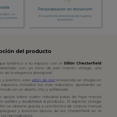
nsada
Personalización en showroom
es decir, un
Encuentre las direcciones de nuestros
a su próximo
showrooms
pción del producto
ue británico a su espacio con el
Sillón Chesterfield
diseñado con un tono de piel marrón vintage, una
ón de la elegancia atemporal.
y práctico, este
sillón de piel
envejecida se integra en
 espacios, incluidos los más reducidos, aportando un
ómodo en un diseño chic y sofisticado.
 se apoya sobre cuatro robustas patas de haya maciza
n solidez y durabilidad al producto. El aspecto vintage
llón se obtiene gracias a una técnica de costura manual
pliegues y botones típicos de los Chesterfield en el
 los reposabrazos.