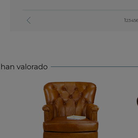
 must.
1
2
3
4
5
 han valorado