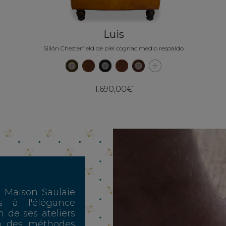
Luis
Sillón Chesterfield de piel cognac medio respaldo
1.690,00€
, Maison Saulaie
s à l'élégance
n de ses ateliers
n des méthodes