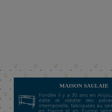
MAISON SAULAIE
Fondée il y a 30 ans en Anjou
édite et réédite des pièce
intemporelle, fabriquées au sei
en France et en Europe selo