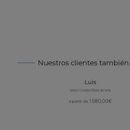
agnifique, livraison rapide. très confortable..bref, un
Nuestros clientes también
Luis
Sillón Chesterfield de tela
1.580,00€
a partir de