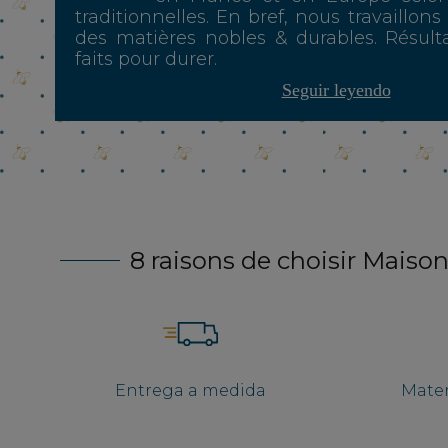
traditionnelles. En bref, nous travaillons
des matières nobles & durables. Résulta
faits pour durer.
Seguir leyendo
8 raisons de choisir Maison
Entrega a medida
Mater