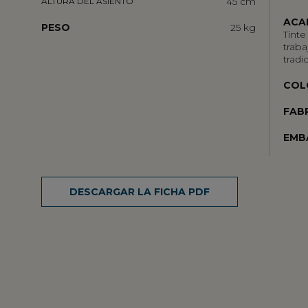
45 cm
ALTURA DEL ASIENTO
ACA
PESO
25 kg
Tinte
trab
tradi
COL
FAB
EMB
DESCARGAR LA FICHA PDF