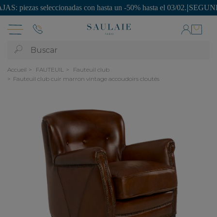
zas seleccionadas con hasta un -50% hasta el 03/02.
|
SEGUNDA VIDA: ¡
Buscar
Accueil
FAUTEUIL
Fauteuil club
Fauteuil club cuir marron vintage accoudoirs cloutés