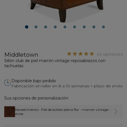
1
2
3
4
5
6
7
8
9
Middletown
24 opiniones
Sillón club de piel marrón vintage reposabrazos con
tachuelas
Disponible bajo pedido
Fabricación en taller en 8 a 10 semanas + plazo de envío
Sus opciones de personalización:
Revestimiento
: Piel de búfalo plena flor - marrón vintage -
Anile