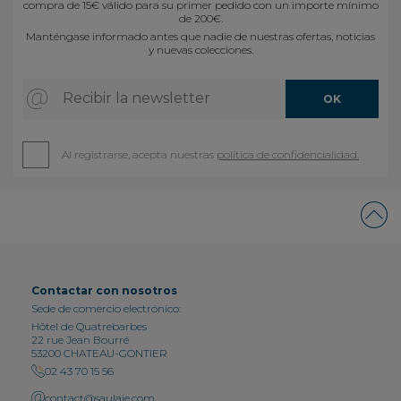
compra de 15€ válido para su primer pedido con un importe mínimo
de 200€.
Manténgase informado antes que nadie de nuestras ofertas, noticias
y nuevas colecciones.
Recibir la newsletter
OK
Al registrarse, acepta nuestras
política de confidencialidad.
Contactar con nosotros
Sede de comercio electrónico:
Hôtel de Quatrebarbes
22 rue Jean Bourré
53200 CHATEAU-GONTIER
02 43 70 15 56
contact@saulaie.com