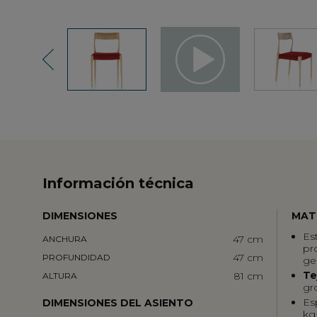
Previous
Información técnica
DIMENSIONES
MAT
Es
47 cm
ANCHURA
pr
47 cm
PROFUNDIDAD
ge
Te
81 cm
ALTURA
gr
Es
DIMENSIONES DEL ASIENTO
kg