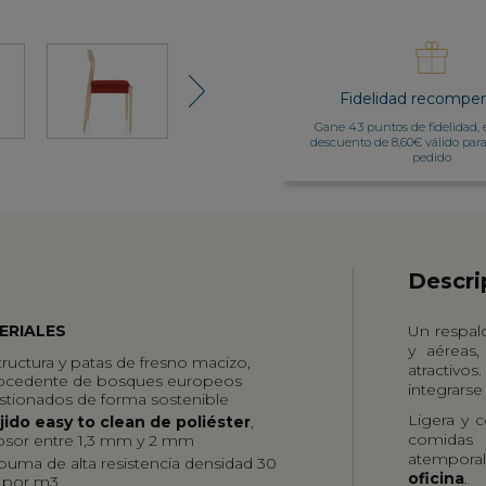
Next
Fidelidad recompe
Gane 43 puntos de fidelidad, 
descuento de 8,60€ válido par
pedido
Descri
ERIALES
Un respald
y aéreas
tructura y patas
de fresno macizo
,
atractivos
ocedente de bosques europeos
integrarse
stionados de forma sostenible
Ligera y 
jido easy to clean de poliéster
,
comidas d
osor entre 1,3 mm y 2 mm
atempora
puma de alta resistencia densidad 30
oficina
.
 por m3