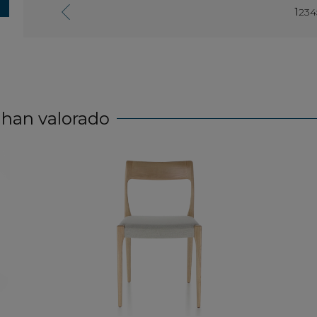
1
2
3
4
 han valorado