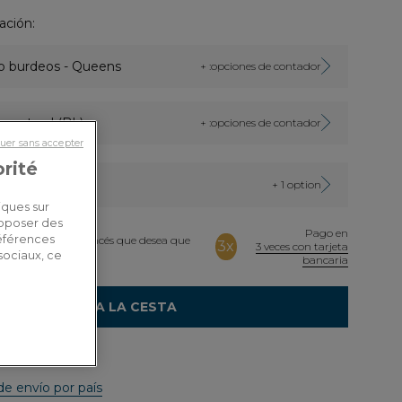
ación:
do burdeos - Queens
+ :opciones de contador
o natural (BL)
+ :opciones de contador
uer sans accepter
orité
brazos
+ 1 option
iques sur
roposer des
Pago en
références
ione el texto en francés que desea que
3x
3 veces con tarjeta
l.
sociaux, ce
bancaria
AÑADIR A LA CESTA
de envío por país