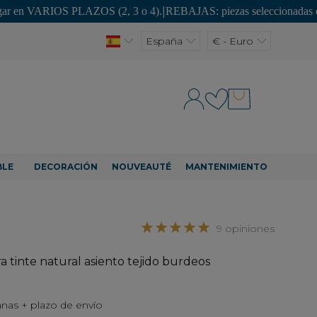
IOS PLAZOS (2, 3 o 4).
|
REBAJAS: piezas seleccionadas con hasta un
España
€ - Euro
BLE
DECORACIÓN
NOUVEAUTÉ
MANTENIMIENTO
9 opiniones
a tinte natural asiento tejido burdeos
nas + plazo de envío