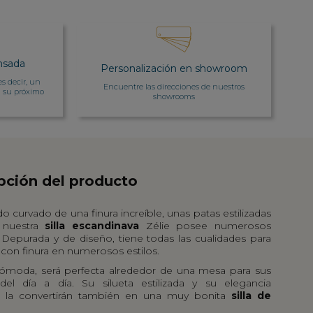
nsada
Personalización en showroom
es decir, un
Encuentre las direcciones de nuestros
a su próximo
showrooms
pción del producto
o curvado de una finura increíble, unas patas estilizadas
, nuestra
silla escandinava
Zélie posee numerosos
. Depurada y de diseño, tiene todas las cualidades para
 con finura en numerosos estilos.
cómoda, será perfecta alrededor de una mesa para sus
el día a día. Su silueta estilizada y su elegancia
l la convertirán también en una muy bonita
silla de