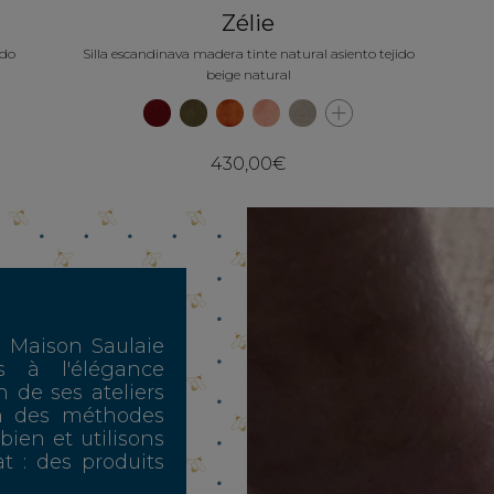
Zélie
ido
Silla escandinava madera tinte natural asiento tejido
beige natural
430,00€
, Maison Saulaie
s à l'élégance
n de ses ateliers
n des méthodes
 bien et utilisons
t : des produits