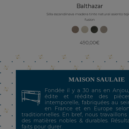
Balthazar
Silla escandinava madera tinte natural asiento tej
fusion
490,00€
MAISON SAULAIE
Fondée il y a 30 ans en Anjou
édite et réédite des pièce
intemporelle, fabriquées au sei
en France et en Europe selo
traditionnelles. En bref, nous travaillons
des matières nobles & durables. Résulta
faits pour durer.