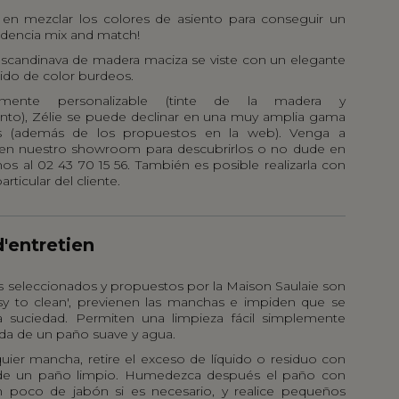
en mezclar los colores de asiento para conseguir un
ndencia mix and match!
a escandinava de madera maciza se viste con un elegante
jido de color burdeos.
amente personalizable (tinte de la madera y
ento), Zélie se puede declinar en una muy amplia gama
os (además de los propuestos en la web). Venga a
s en nuestro showroom para descubrirlos o no dude en
os al 02 43 70 15 56. También es posible realizarla con
articular del cliente.
d'entretien
os seleccionados y propuestos por la Maison Saulaie son
sy to clean', previenen las manchas e impiden que se
la suciedad. Permiten una limpieza fácil simplemente
uda de un paño suave y agua.
quier mancha, retire el exceso de líquido o residuo con
 de un paño limpio. Humedezca después el paño con
 poco de jabón si es necesario, y realice pequeños