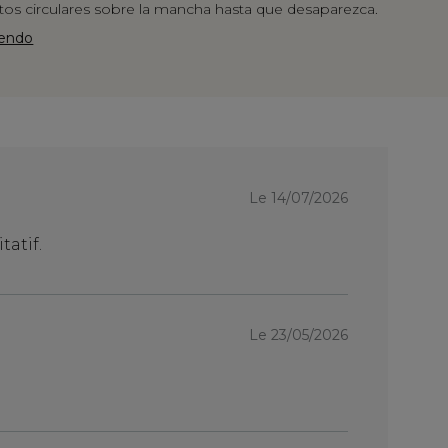
os circulares sobre la mancha hasta que desaparezca.
yendo
Le
Le 14/07/2026
27/09
tatif.
parfaite. j'
Le 23/05/2026
Comme les a
légères et 
en cuir 😍. L