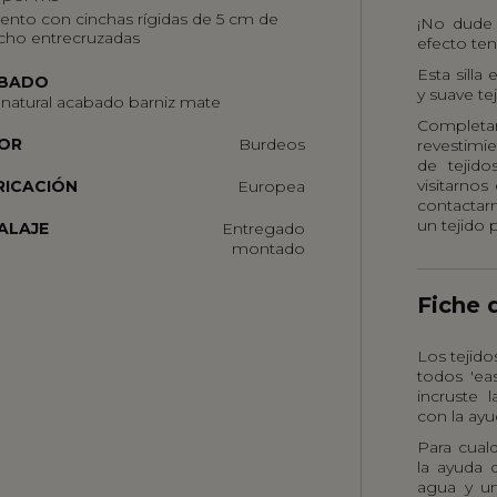
iento con cinchas rígidas de 5 cm de
¡No dude 
cho entrecruzadas
efecto te
Esta sill
BADO
y suave te
 natural acabado barniz mate
Complet
OR
Burdeos
revestimi
de tejid
visitarno
RICACIÓN
Europea
contactarn
un tejido p
ALAJE
Entregado
montado
Fiche 
Los tejid
todos 'ea
incruste 
con la ay
Para cual
la ayuda
agua y un