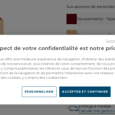
Sus opciones de personaliz
Revestimiento
: Teji
Tono de madera
: Ton
Contin
pect de votre confidentialité est notre pri
Acabado :
sin reposa
us offrir une meilleure expérience de navigation, d'obtenir des statist
tion de nos services et, sous réserve de votre consentement, de vous p
430,00€
y compris publicitaires, les nôtres et ceux de tiers en fonction des p
Por favor, proporc
Dont 0,05€
traduzca al españo
 lors de la navigation et de permettre l'interaction avec vos réseaux 
d'écopart
se des cookies, y compris des cookies tiers.
PERSONNALISER
ACCEPTER ET CONTINUER
Entrega a medida
Calcular mis gastos 