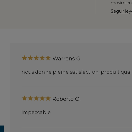
movimient
Seguir le
Warrens G.
nous donne pleine satisfaction. produit quali
r leur
Roberto O.
impeccable