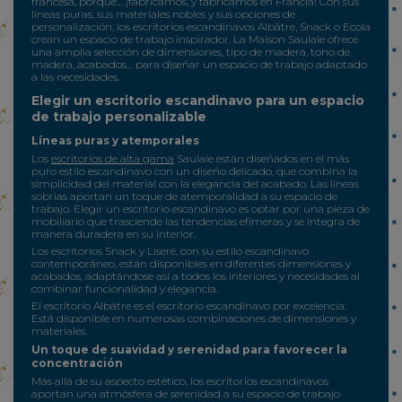
francesa, porque… ¡fabricamos, y fabricamos en Francia! Con sus
líneas puras, sus materiales nobles y sus opciones de
personalización, los escritorios escandinavos Albâtre, Snack o Ecola
crean un espacio de trabajo inspirador. La Maison Saulaie ofrece
una amplia selección de dimensiones, tipo de madera, tono de
madera, acabados… para diseñar un espacio de trabajo adaptado
a las necesidades.
Elegir un escritorio escandinavo para un espacio
de trabajo personalizable
Líneas puras y atemporales
Los
escritorios de alta gama
Saulaie están diseñados en el más
puro estilo escandinavo con un diseño delicado, que combina la
simplicidad del material con la elegancia del acabado. Las líneas
sobrias aportan un toque de atemporalidad a su espacio de
trabajo. Elegir un escritorio escandinavo es optar por una pieza de
mobiliario que trasciende las tendencias efímeras y se integra de
manera duradera en su interior.
Los escritorios Snack y Liseré, con su estilo escandinavo
contemporáneo, están disponibles en diferentes dimensiones y
acabados, adaptándose así a todos los interiores y necesidades al
combinar funcionalidad y elegancia.
El escritorio Albâtre es el escritorio escandinavo por excelencia.
Está disponible en numerosas combinaciones de dimensiones y
materiales.
Un toque de suavidad y serenidad para favorecer la
concentración
Más allá de su aspecto estético, los escritorios escandinavos
aportan una atmósfera de serenidad a su espacio de trabajo