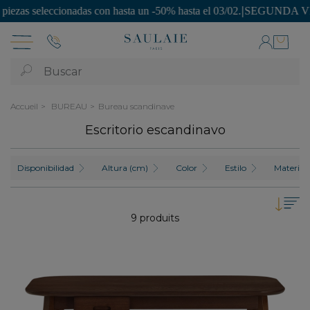
eccionadas con hasta un -50% hasta el 03/02.
|
SEGUNDA VIDA: ¡piezas 
Buscar
Accueil
BUREAU
Bureau scandinave
Escritorio escandinavo
Disponibilidad
Altura (cm)
Color
Estilo
Material
9 produits