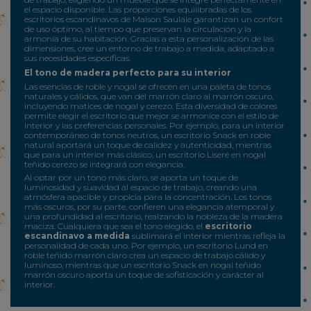
el espacio disponible. Las proporciones equilibradas de los
escritorios escandinavos de Maison Saulaie garantizan un confort
de uso óptimo, al tiempo que preservan la circulación y la
armonía de su habitación. Gracias a esta personalización de las
dimensiones, cree un entorno de trabajo a medida, adaptado a
sus necesidades específicas.
El tono de madera perfecto para su interior
Las esencias de roble y nogal se ofrecen en una paleta de tonos
naturales y cálidos, que van del marrón claro al marrón oscuro,
incluyendo matices de nogal y cerezo. Esta diversidad de colores
permite elegir el escritorio que mejor se armonice con el estilo de
interior y las preferencias personales. Por ejemplo, para un interior
contemporáneo de tonos neutros, un escritorio Snack en roble
natural aportará un toque de calidez y autenticidad, mientras
que para un interior más clásico, un escritorio Liseré en nogal
teñido cerezo se integrará con elegancia.
Al optar por un tono más claro, se aporta un toque de
luminosidad y suavidad al espacio de trabajo, creando una
atmósfera apacible y propicia para la concentración. Los tonos
más oscuros, por su parte, confieren una elegancia atemporal y
una profundidad al escritorio, realzando la nobleza de la madera
maciza. Cualquiera que sea el tono elegido, el
escritorio
escandinavo a medida
sublimará el interior mientras refleja la
personalidad de cada uno. Por ejemplo, un escritorio Lund en
roble teñido marrón claro crea un espacio de trabajo cálido y
luminoso, mientras que un escritorio Snack en nogal teñido
marrón oscuro aporta un toque de sofisticación y carácter al
interior.