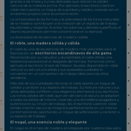
gracias a las líneas y curvas delicadas que realzan la calidez
natural de la materia prima. Por ejemplo, el escritorio Liseré en
roble claro aporta un toque de suavidad y calidez, creando así un
ambiente propicio para la concentración.
La simplicidad de las formas y la sobriedad de los tonos naturales
de la madera contribuyen a la creación de un espacio de trabajo
equilibrado y relajante. Al evitar los adornos y detalles superfluos, el
diseño escandinavo permite concentrarse en lo esencial.
La diversidad de las esencias de madera nobles
El roble, una madera sólida y cálida
El roble es una de las esencias de madera más valoradas para la
fabricación de
escritorios escandinavos de alta gama
.
Reconocido por su robustez y durabilidad, el roble ofrece una
resistencia excepcional al desgaste del tiempo. Tomemos como
ejemplo el escritorio Snack de Maison Saulaie, disponible en roble
natural: su estructura sólida y sus acabados cuidados lo
convierten en un compañero de trabajo ideal para los años
venideros.
Más allá de sus cualidades técnicas, el roble aporta un toque de
calidez y carácter a su espacio de trabajo. Su textura natural y sus
vetas delicadas confieren una elegancia atemporal a su escritorio.
Los tonos cálidos del roble, que van del claro al oscuro, se adaptan
a todos los estilos de interior, creando una atmósfera acogedora y
auténtica en su rincón de trabajo. Así, el escritorio Liseré en roble
teñido marrón oscuro se integrará perfectamente en un interior
contemporáneo, aportando un toque de sofisticación y carácter a
su espacio de trabajo.
El nogal, una esencia noble y elegante
El nogal es otra tipo de madera privilegiada por nuestra casa para