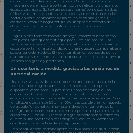
escritorios escandinavos excepcionales. Considerado como una
madera noble, el nogal aporta un toque de elegancia única a su
espacio de trabajo. Su textura suave y lisa, así como sus matices
cálidos y sutilmente contrastados, lo convierten en una elección
preferida para los amantes de los muebles de alta gama. El
escritorio Snack en nogal natural es un ejemplo perfecto de la
elegancia atemporal que confiere esta esencia a un espacio de
trabajo.
Elegir un escritorio en madera de nogal maciza es hacerse con
una pieza única que se distingue por su belleza natural. Las
variaciones sutiles de tonos, que van del marrón claro al marrón
oscuro, aportan una profundidad y una riqueza incomparables a
su
escritorio de madera
. El nogal también es reconocido por su
durabilidad y resistencia, garantizando un mueble que atravesará
los años con gracia y prestancia.
Un escritorio a medida gracias a las opciones de
personalización
Una de las ventajas de los escritorios escandinavos radica en la
posibilidad de elegir las dimensiones adecuadas al espacio
disponible. Ya sea para un pequeño rincón de trabajo o una
amplia habitación dedicada al trabajo, existe un escritorio
escandinavo que responde perfectamente a cada necesidad. Con
longitudes que van de 80 cm a 150 cm, es posible crear un espacio
de trabajo funcional y armonioso, independientemente de la
configuración del interior. Por ejemplo, para un espacio reducido,
el escritorio Lund en L80 cm se integra perfectamente, mientras
que para una habitación más amplia, el escritorio Snack en L150
cm ofrece una superficie de trabajo generosa.
Esta modularidad permite optimizar la disposición de su rincón
de trabajo, eligiendo un mueble que se integre perfectamente en