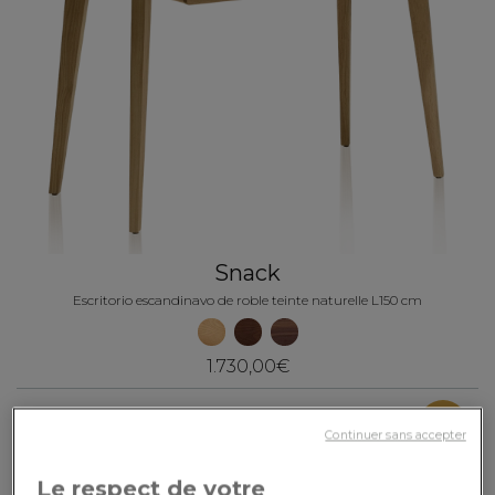
Snack
Escritorio escandinavo de roble teinte naturelle L150 cm
1.730,00€
-30%
Continuer sans accepter
Le respect de votre