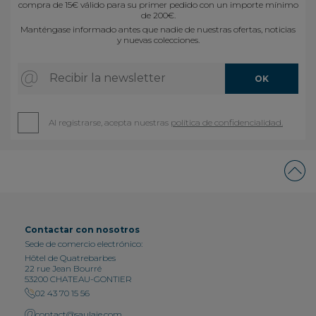
compra de 15€ válido para su primer pedido con un importe mínimo
de 200€.
Manténgase informado antes que nadie de nuestras ofertas, noticias
y nuevas colecciones.
Recibir la newsletter
OK
Al registrarse, acepta nuestras
política de confidencialidad.
Contactar con nosotros
Sede de comercio electrónico:
Hôtel de Quatrebarbes
22 rue Jean Bourré
53200 CHATEAU-GONTIER
02 43 70 15 56
contact@saulaie.com