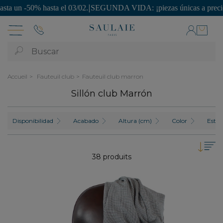
2.
|
SEGUNDA VIDA: ¡piezas únicas a precios irresistibles!
|
¿Un flech
Buscar
Accueil
Fauteuil club
Fauteuil club marron
Sillón club Marrón
Disponibilidad
Acabado
Altura (cm)
Color
Estilo
38 produits