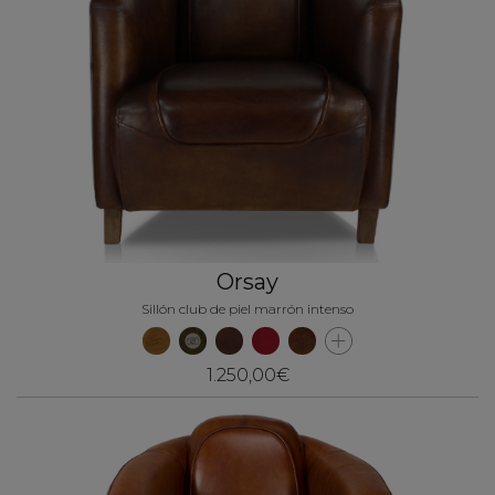
Orsay
Sillón club de piel marrón intenso
1.250,00€