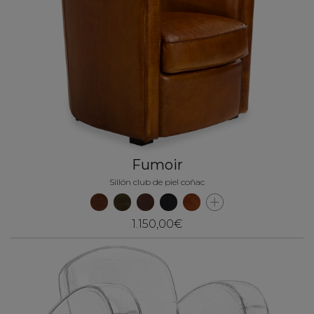
Fumoir
Sillón club de piel coñac
1.150,00€