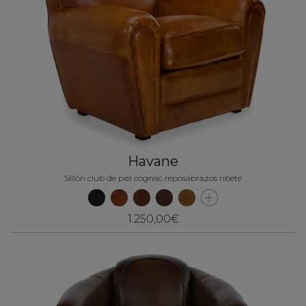
Havane
Sillón club de piel cognac reposabrazos ribete
1.250,00€