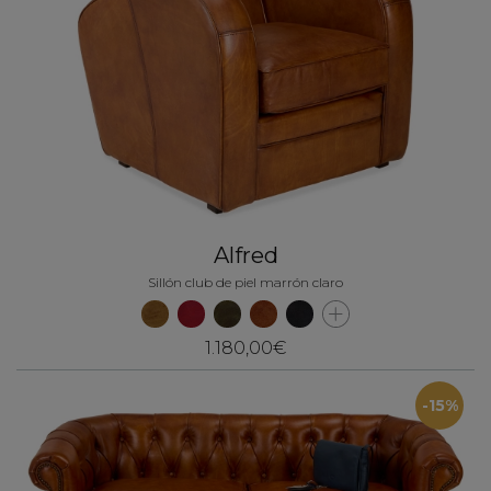
Alfred
Sillón club de piel marrón claro
1.180,00€
-15%