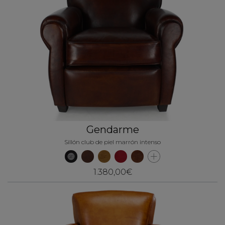
Gendarme
Sillón club de piel marrón intenso
1.380,00€