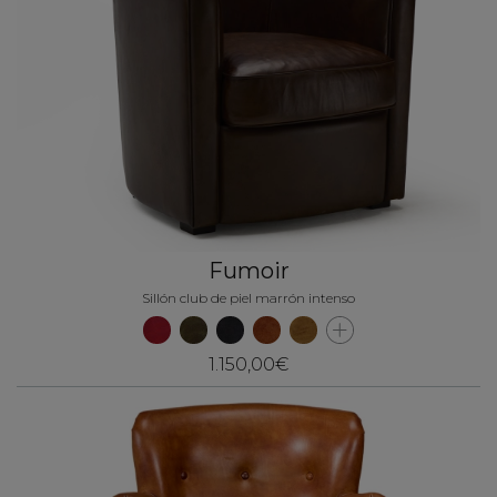
Fumoir
Sillón club de piel marrón intenso
1.150,00€