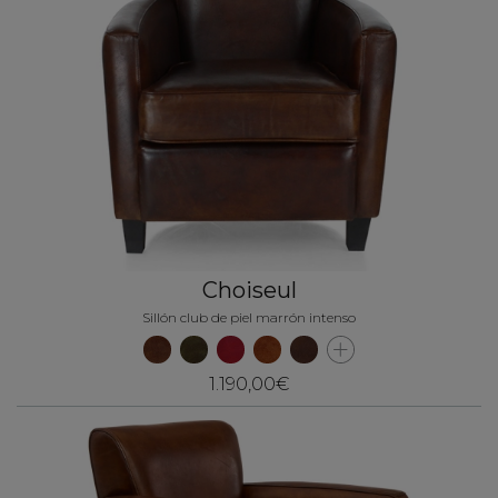
Choiseul
Sillón club de piel marrón intenso
1.190,00€