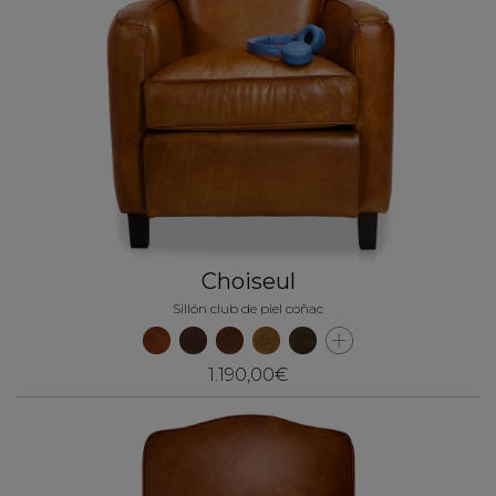
Choiseul
Sillón club de piel coñac
1.190,00€