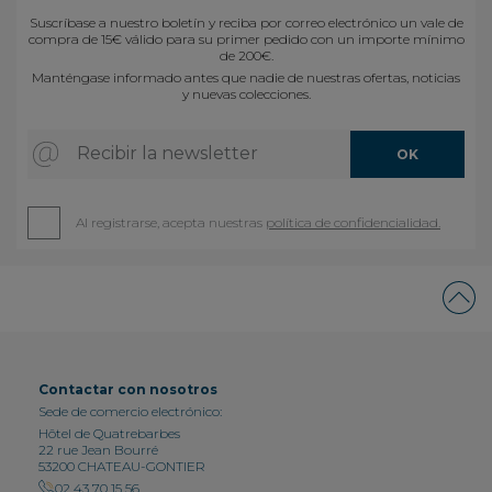
Suscríbase a nuestro boletín y reciba por correo electrónico un vale de
compra de 15€ válido para su primer pedido con un importe mínimo
de 200€.
Manténgase informado antes que nadie de nuestras ofertas, noticias
y nuevas colecciones.
Recibir la newsletter
OK
Al registrarse, acepta nuestras
política de confidencialidad.
Contactar con nosotros
Sede de comercio electrónico:
Hôtel de Quatrebarbes
22 rue Jean Bourré
53200 CHATEAU-GONTIER
02 43 70 15 56