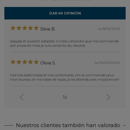
DAR MI OPINIÓN
Le 18/12/2025
Silvia B.
essayée et aussitôt adoptée. il a fallu attendre que ma commande
Subli
soit produite mais je suis contente du résultat
Le 30/09/2024
Olivia S.
tres tres belle chaise et tres confortable. j'en ai commandé pour
mon bureau et ma table de repas. je les attends avec impatience!!!
1
2
Nuestros clientes también han valorado