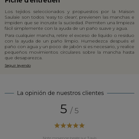
Fiche d'entretien
Los tejidos seleccionados y propuestos por la Maison
Saulaie son todos 'easy to clean', previenen las manchas e
impiden que se incruste la suciedad. Permiten una limpieza
fácil simplemente con la ayuda de un paño suave y agua.
Para cualquier mancha, retire el exceso de líquido o residuo
con la ayuda de un paño limpio. Humedezca después el
paño con agua y un poco de jabón si es necesario, y realice
pequeños movimientos circulares sobre la mancha hasta
que desaparezca.
Seguir leyendo
La opinión de nuestros clientes
5
/ 5
Note moyenne basée sur 3 avis