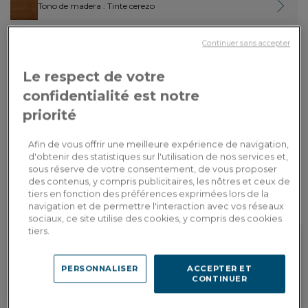
Tono de madera
: Tinte cerezo
Pago en
Continuer sans accepter
510,00€
Por favor, proporcione el texto en francés
3 veces con
3x
Dont 0,19€
que desea que traduzca al español.
tarjeta
d'écopart
bancaria
Le respect de votre
confidentialité est notre
AÑADIR A LA CESTA
priorité
Afin de vous offrir une meilleure expérience de navigation,
Entrega a medida
d'obtenir des statistiques sur l'utilisation de nos services et,
Calcular mis gastos de envío por país
sous réserve de votre consentement, de vous proposer
des contenus, y compris publicitaires, les nôtres et ceux de
tiers en fonction des préférences exprimées lors de la
navigation et de permettre l'interaction avec vos réseaux
sociaux, ce site utilise des cookies, y compris des cookies
tiers.
Fidelidad recompensada
Personalización en
PERSONNALISER
ACCEPTER ET
Gane 51 puntos de fidelidad, es
showroom
CONTINUER
decir, un descuento de 10,20€
Encuentre las direcciones de
válido para su próximo pedido
nuestros showrooms