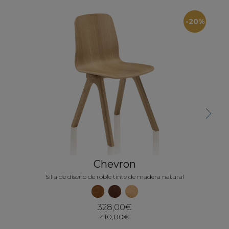
-20%
Sill
Next
Chevron
Silla de diseño de roble tinte de madera natural
328,00€
410,00€