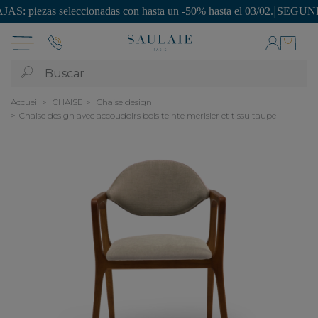
ezas seleccionadas con hasta un -50% hasta el 03/02.
|
SEGUNDA VIDA: 
Buscar
Accueil
CHAISE
Chaise design
Chaise design avec accoudoirs bois teinte merisier et tissu taupe