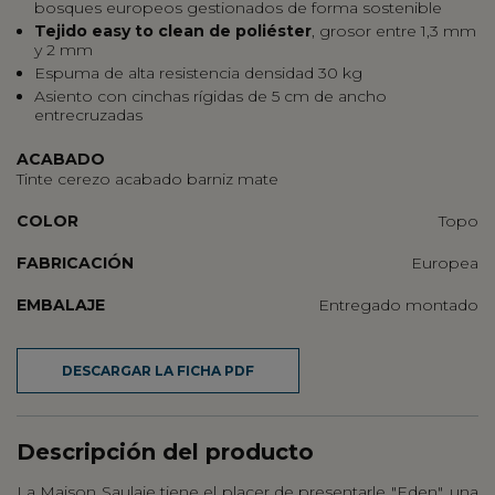
bosques europeos gestionados de forma sostenible
Tejido easy to clean de poliéster
, grosor entre 1,3 mm
y 2 mm
Espuma de alta resistencia densidad 30 kg
Asiento con cinchas rígidas de 5 cm de ancho
entrecruzadas
ACABADO
Tinte cerezo acabado barniz mate
COLOR
Topo
FABRICACIÓN
Europea
EMBALAJE
Entregado montado
DESCARGAR LA FICHA PDF
Descripción del producto
La Maison Saulaie tiene el placer de presentarle "Eden", una