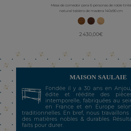
Mesa de comedor para 6 personas de roble tinte
natural tablero de madera 140x90 cm
2.430,00€
MAISON SAULAIE
Fondée il y a 30 ans en Anjou
édite et réédite des pièce
intemporelle, fabriquées au sei
en France et en Europe selo
traditionnelles. En bref, nous travaillons
des matières nobles & durables. Résulta
faits pour durer.