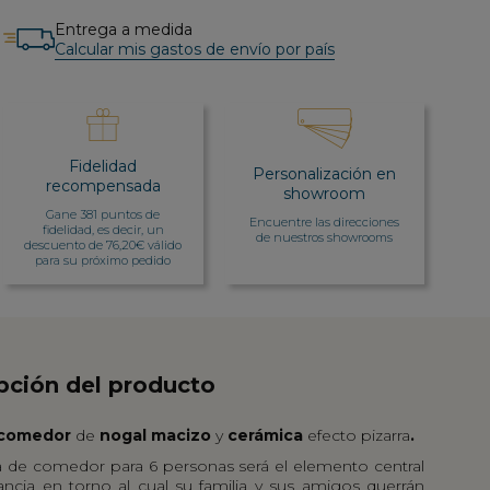
Entrega a medida
Calcular mis gastos de envío por país
Fidelidad
Personalización en
recompensada
showroom
Gane 381 puntos de
Encuentre las direcciones
fidelidad, es decir, un
de nuestros showrooms
descuento de 76,20€ válido
para su próximo pedido
pción del producto
 comedor
de
nogal macizo
y
cerámica
efecto pizarra
.
 de comedor para 6 personas será el elemento central
ancia en torno al cual su familia y sus amigos querrán