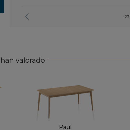
1
2
3
 han valorado
Paul