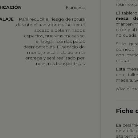
reunirse p
RICACIÓN
Francesa
El tabler
mesa d
ALAJE
Para reducir el riesgo de rotura
mantenimi
durante el transporte y facilitar el
calor y al
acceso a determinados
no queda r
espacios, nuestras mesas se
entregan con las patas
Si le gu
desmontables. El servicio de
comedor 
montaje está incluido en la
con mati
entrega y será realizado por
moda.
nuestros transportistas
Esta
mesa
en el talle
madera. S
¡Viva el m
Fiche 
La cerámic
de arcill
alta temp