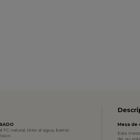
Descri
BADO
Mesa de
 FC natural, tinte al agua, barniz
Esta mesa
ósico
de su est