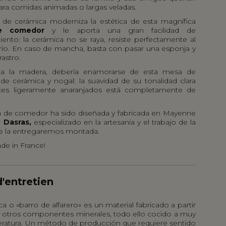
ara comidas animadas o largas veladas.
o de cerámica moderniza la estética de esta magnífica
e comedor
y le aporta una gran facilidad de
ento: la cerámica no se raya, resiste perfectamente al
 frío. En caso de mancha, basta con pasar una esponja y
astro.
sta la madera, debería enamorarse de esta mesa de
de cerámica
y nogal: la suavidad de su tonalidad clara
ces ligeramente anaranjados está completamente de
 de comedor ha sido diseñada y fabricada en Mayenne
r
Dasras,
especializado en la artesanía y el trabajo de la
e la entregaremos montada.
ade in France!
d'entretien
a o «barro de alfarero» es un material fabricado a partir
a y otros componentes minerales, todo ello cocido a muy
eratura. Un método de producción que requiere sentido