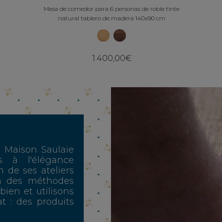
Mesa de comedor para 6 personas de roble tinte
natural tablero de madera 140x90 cm
1.400,00€
, Maison Saulaie
s à l'élégance
n de ses ateliers
n des méthodes
 bien et utilisons
t : des produits