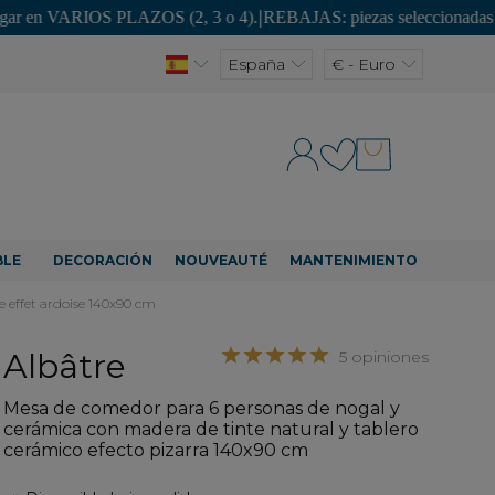
OS PLAZOS (2, 3 o 4).
|
REBAJAS: piezas seleccionadas con hasta un -
España
€ - Euro
BLE
DECORACIÓN
NOUVEAUTÉ
MANTENIMIENTO
e effet ardoise 140x90 cm
Albâtre
5 opiniones
Mesa de comedor para 6 personas de nogal y
cerámica con madera de tinte natural y tablero
cerámico efecto pizarra 140x90 cm