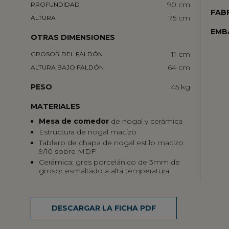
90 cm
PROFUNDIDAD
FAB
75 cm
ALTURA
EMB
OTRAS DIMENSIONES
11 cm
GROSOR DEL FALDÓN
64 cm
ALTURA BAJO FALDÓN
PESO
45 kg
MATERIALES
Mesa de comedor
de nogal y cerámica
Estructura de nogal macizo
Tablero de chapa de nogal estilo macizo
9/10 sobre MDF
Cerámica: gres porcelánico de 3mm de
grosor esmaltado a alta temperatura
DESCARGAR LA FICHA PDF