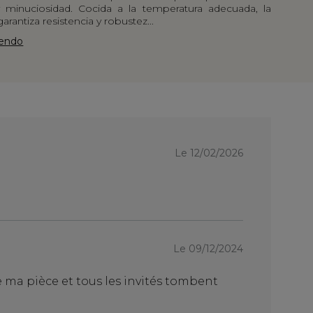
y minuciosidad. Cocida a la temperatura adecuada, la
arantiza resistencia y robustez...
yendo
Le
Le 12/02/2026
07/10/
CONFORM
JOLIE TABL
Le 09/12/2024
 ma pièce et tous les invités tombent
tres bien