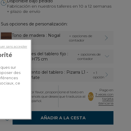
Disponible bajo pedido
Fabricación en nuestros talleres en 10 a 12 semanas
+ plazo de envío
Sus opciones de personalización:
Tono de madera
: Nogal
+ :opciones de
natural
contador
uer sans accepter
Dimensiones del tablero fijo
:
orité
+ :opciones de
L140xP90xH75 cm
contador
iques sur
Revestimiento del tablero
: Pizarra L1 -
+ 1
roposer des
Acabado Mate
opción
références
sociaux, ce
Pago en
3.810,00€
Por favor, proporcione el texto en
3 veces con
3x
francés que desea que traduzca al
Dont 5,40€
tarjeta
español.
d'écopart
bancaria
AÑADIR A LA CESTA