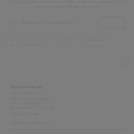
Maison. En guise de bienvenue, profitez de 15 € de remise dès 200 €
d’achat grâce au code reçu par email.
Recevoir la newsletter
OK
En vous inscrivant, vous acceptez nos
politique de
confidentialité.
Nous contacter
Siège Ecommerce :
Hôtel de Quatrebarbes
22 rue Jean Bourré
53200 CHATEAU-GONTIER
02 43 70 15 56
contact@saulaie.com