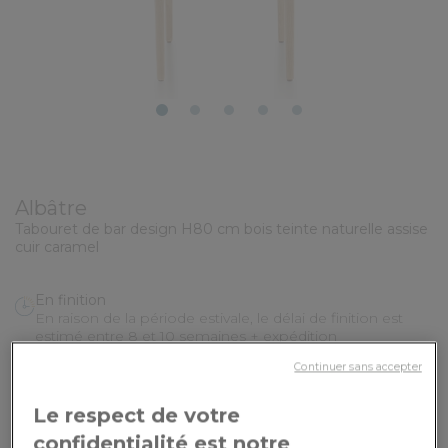
1
2
3
4
5
Albâtre
Tabouret de bar design H80 cm bois teinte naturelle assise
cuir caramel
En finition
En raison de la période estivale, le délai de finition est
estimé entre 8 et 10 semaines + expédition
Continuer sans accepter
Vos options de personnalisation :
Le respect de votre
Revêtement
: Cuir de vachette pleine fleur - caramel - Soul
confidentialité est notre