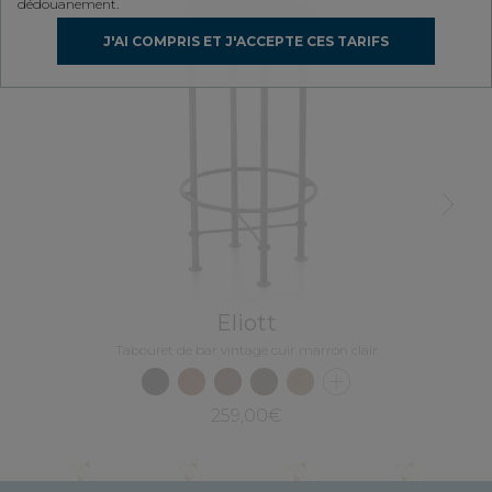
dédouanement.
Tab
J'AI COMPRIS ET J'ACCEPTE CES TARIFS
Next
Eliott
Tabouret de bar vintage cuir marron clair
259,00€