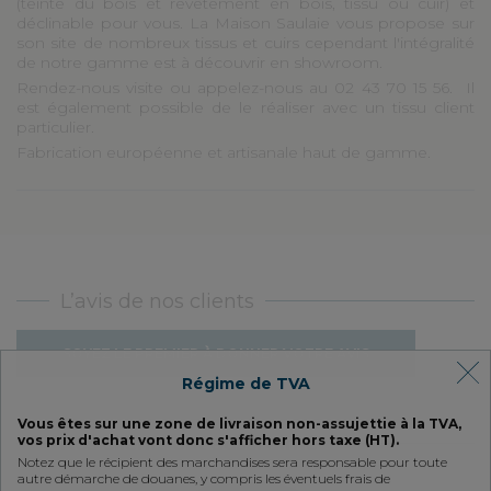
(teinte du bois et revêtement en bois, tissu ou cuir) et
déclinable pour vous. La Maison Saulaie vous propose sur
son site de nombreux tissus et cuirs cependant l'intégralité
de notre gamme est à découvrir en showroom.
Rendez-nous visite ou appelez-nous au 02 43 70 15 56. Il
est également possible de le réaliser avec un tissu client
particulier.
Fabrication européenne et artisanale haut de gamme.
L’avis de nos clients
SOYEZ LE PREMIER À DONNER VOTRE AVIS
Régime de TVA
Vous êtes sur une zone de livraison non-assujettie à la TVA,
Nos clients ont aussi aimé
vos prix d'achat vont donc s'afficher hors taxe (HT).
Notez que le récipient des marchandises sera responsable pour toute
autre démarche de douanes, y compris les éventuels frais de