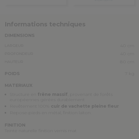
Informations techniques
DIMENSIONS
40 cm
LARGEUR
40 cm
PROFONDEUR
80 cm
HAUTEUR
POIDS
7 kg
MATERIAUX
Structure en
frêne massif
, provenant de forêts
européennes gérées durablement
Revêtement 100%
cuir de vachette pleine fleur
Repose-pieds en métal, finition laiton.
FINITION
Teinte naturelle finition vernis mat