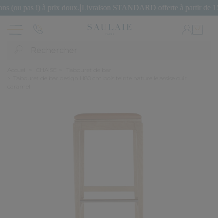
 pas !) à prix doux.
|
Livraison STANDARD offerte à partir de 150€ d
Rechercher
Accueil
CHAISE
Tabouret de bar
Tabouret de bar design H80 cm bois teinte naturelle assise cuir
caramel