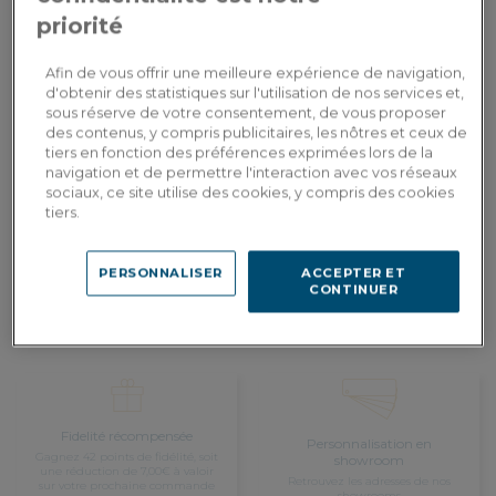
priorité
Hauteur d'assise :
80 cm
Afin de vous offrir une meilleure expérience de navigation,
d'obtenir des statistiques sur l'utilisation de nos services et,
425,00€
sous réserve de votre consentement, de vous proposer
Paiement en
3x
ou
3 fois en CB
des contenus, y compris publicitaires, les nôtres et ceux de
Dont 0,00€ d'écopart
tiers en fonction des préférences exprimées lors de la
navigation et de permettre l'interaction avec vos réseaux
AJOUTER AU PANIER
sociaux, ce site utilise des cookies, y compris des cookies
tiers.
Livraison sur-mesure
PERSONNALISER
ACCEPTER ET
Estimer mes frais de livraison par pays
CONTINUER
Fidelité récompensée
Personnalisation en
Gagnez 42 points de fidélité, soit
showroom
une réduction de 7,00€ à valoir
Retrouvez les adresses de nos
sur votre prochaine commande
showrooms