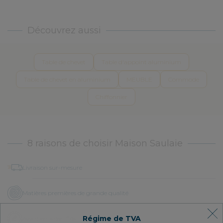
Découvrez aussi
Table de chevet
Table d'appoint aluminium
Table de chevet en aluminium
MEUBLE
Commode
Chiffonnier
8 raisons de choisir Maison Saulaie
Livraison sur-mesure
Matières premières de grande qualité
Régime de TVA
Avis clients certifiés