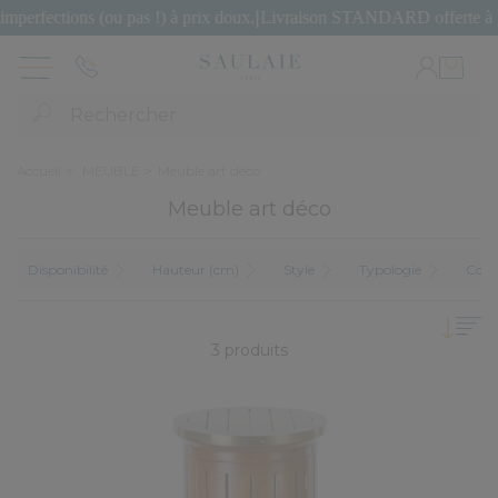
fections (ou pas !) à prix doux.
|
Livraison STANDARD offerte à parti
Rechercher
Accueil
MEUBLE
Meuble art déco
Meuble art déco
Disponibilité
Hauteur (cm)
Style
Typologie
Colle
3 produits