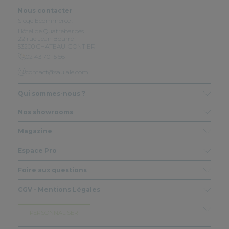
Nous contacter
Siège Ecommerce :
Hôtel de Quatrebarbes
22 rue Jean Bourré
53200 CHATEAU-GONTIER
02 43 70 15 56
contact@saulaie.com
Qui sommes-nous ?
Nos showrooms
Magazine
Espace Pro
Foire aux questions
CGV - Mentions Légales
PERSONNALISER