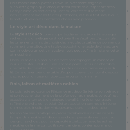
Bois massif, laiton, plateau travaillé, piètement soigné ou
silhouette graphique : chaque détail participe à l’esprit art déco.
Ce style aime les matières qui ont du caractère. Il se marie
naturellement avec les teintes profondes, les tissus texturés, le cuir,
le métal et les objets décoratifs choisis avec précision.
Le style art déco dans la maison
Le
style art déco
convient particulièrement aux intérieurs qui
recherchent une élégance structurée. Il ne s’agit pas d’accumuler
les ornements, mais de choisir des meubles capables de donner du
rythme à une pièce. Une table d’appoint, une table de chevet, une
commode ou un petit meuble en bois peut suffire à installer cette
atmosphère.
Dans un salon, un meuble art déco accompagne un canapé en
cuir, un fauteuil club ou une lampe à poser. Dans une chambre,
une table de chevet art déco apporte une note précieuse près du
lit. Dans une entrée, une table d’appoint devient un point d’appui
discret pour un vase, un vide-poche ou un luminaire.
Bois, laiton et matières nobles
Le bois reste au cœur de l’élégance art déco. Sa teinte, son veinage
et son toucher donnent de la profondeur au meuble. Lorsqu’il est
associé au laiton ou à un plateau travaillé, il crée un contraste
raffiné entre chaleur et éclat. Cette association permet d’intégrer
un meuble d’inspiration vintage sans alourdir la décoration.
Maison Saulaie privilégie les pièces capables de s’inscrire dans le
temps. Un meuble art déco ne se choisit pas seulement pour son
design. Il se choisit pour sa capacité à dialoguer avec les autres
meubles de la maison, qu’ils soient anciens, contemporains ou
plus classiques.