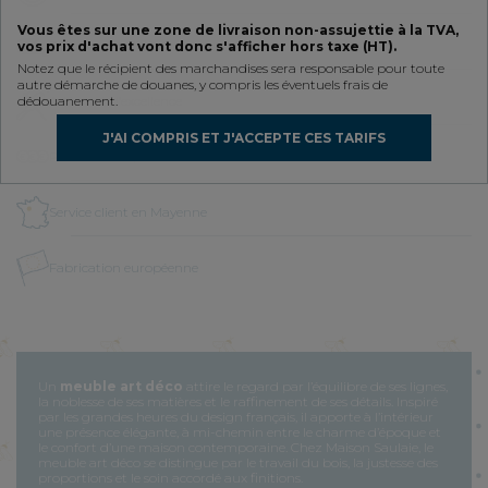
Vous êtes sur une zone de livraison non-assujettie à la TVA,
Retours simplifiés
vos prix d'achat vont donc s'afficher hors taxe (HT).
Notez que le récipient des marchandises sera responsable pour toute
autre démarche de douanes, y compris les éventuels frais de
dédouanement.
Artisanat d’excellence
J'AI COMPRIS ET J'ACCEPTE CES TARIFS
Paiement en plusieurs fois
Service client en Mayenne
Fabrication européenne
Un
meuble art déco
attire le regard par l’équilibre de ses lignes,
la noblesse de ses matières et le raffinement de ses détails. Inspiré
par les grandes heures du design français, il apporte à l’intérieur
une présence élégante, à mi-chemin entre le charme d’époque et
le confort d’une maison contemporaine. Chez Maison Saulaie, le
meuble art déco se distingue par le travail du bois, la justesse des
proportions et le soin accordé aux finitions.