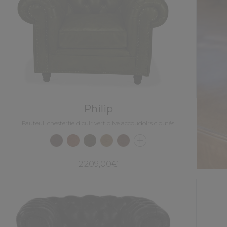
Philip
Fauteuil chesterfield cuir vert olive accoudoirs cloutés
2 209,00€