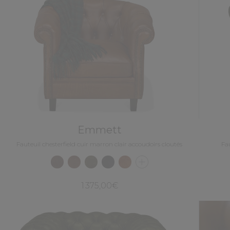
Emmett
Fauteuil chesterfield cuir marron clair accoudoirs cloutés
Fau
1 375,00€