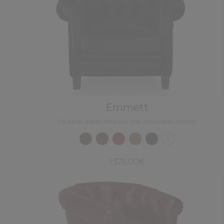
Emmett
Fauteuil chesterfield cuir noir accoudoirs cloutés
1 375,00€