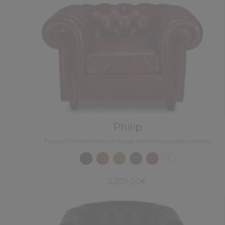
Philip
Fauteuil Chesterfield cuir rouge carmin accoudoirs cloutés
2 209,00€