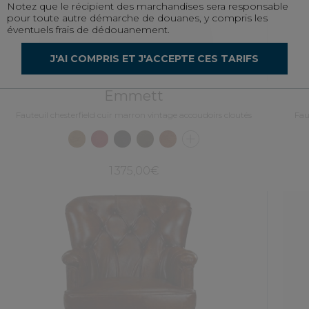
Notez que le récipient des marchandises sera responsable
pour toute autre démarche de douanes, y compris les
éventuels frais de dédouanement.
J'AI COMPRIS ET J'ACCEPTE CES TARIFS
Emmett
Fauteuil chesterfield cuir marron vintage accoudoirs cloutés
Fau
1 375,00€