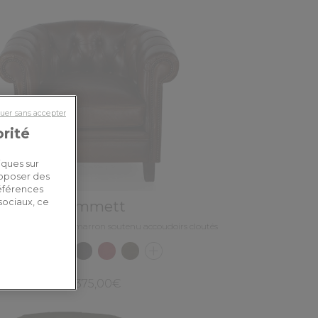
uer sans accepter
orité
iques sur
roposer des
références
sociaux, ce
Emmett
il chesterfield cuir marron soutenu accoudoirs cloutés
1 375,00€