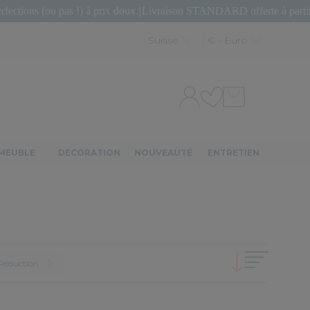
as !) à prix doux.
|
Livraison STANDARD offerte à partir de 150€ d'ac
Suisse
€ - Euro
MEUBLE
DECORATION
NOUVEAUTÉ
ENTRETIEN
Réduction