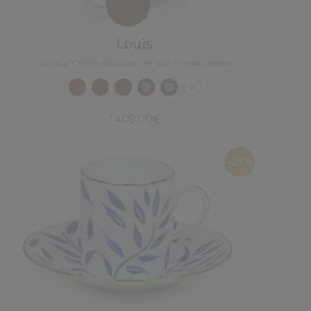
Louis
Fauteuil Chesterfield cuir vert olive moyen dossier
1 409,00€
-25%