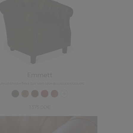
Emmett
teuil chesterfield cuir vert olive accoudoirs cloutés
1 375,00€