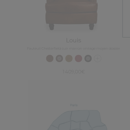
Louis
Fauteuil Chesterfield cuir marron vintage moyen dossier
1 409,00€