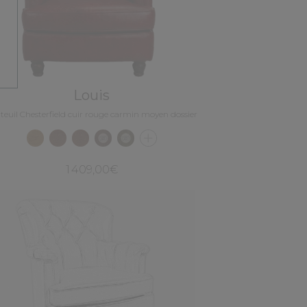
Louis
teuil Chesterfield cuir rouge carmin moyen dossier
1 409,00€