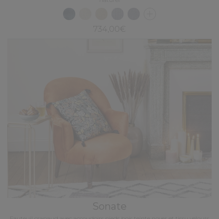
734,00€
Sonate
Fauteuil crapaud avec accoudoirs pieds bois teinte noyer et tissu velours