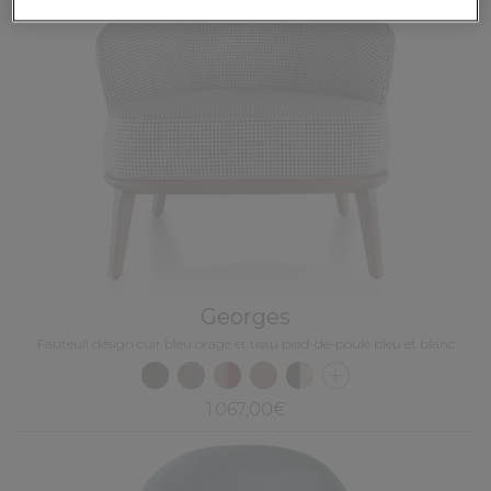
Georges
Fauteuil design cuir bleu orage et tissu pied-de-poule bleu et blanc
1 067,00€