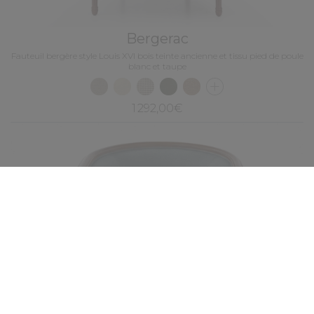
Bergerac
Fauteuil bergère style Louis XVI bois teinte ancienne et tissu pied de poule
blanc et taupe
1 292,00€