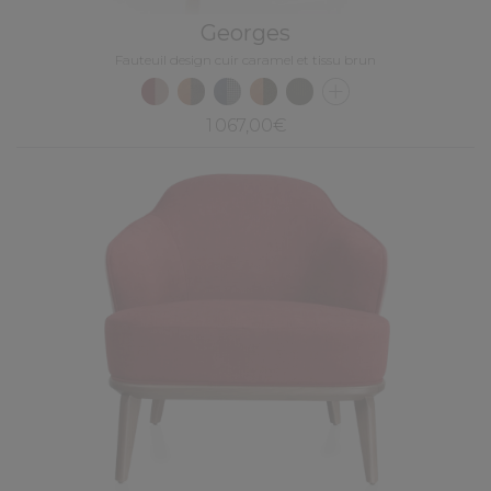
Georges
Fauteuil design cuir caramel et tissu brun
1 067,00€