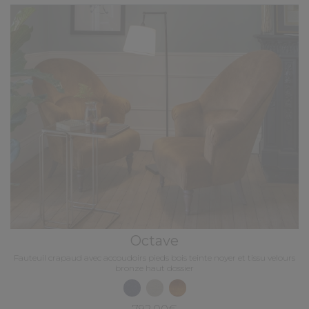
Octave
Fauteuil crapaud avec accoudoirs pieds bois teinte noyer et tissu velours
bronze haut dossier