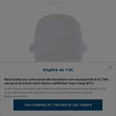
775,00€
Régime de TVA
Vous êtes sur une zone de livraison non-assujettie à la TVA,
vos prix d'achat vont donc s'afficher hors taxe (HT).
Notez que le récipient des marchandises sera responsable pour toute
autre démarche de douanes, y compris les éventuels frais de
dédouanement.
Octave
Fauteuil crapaud avec accoudoirs pieds bois teinte noyer et tissu bleu
J'AI COMPRIS ET J'ACCEPTE CES TARIFS
marine haut dossier