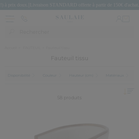
ivraison STANDARD offerte à partir de 150€ d'achat.
|
SECONDE VIE : 
Rechercher
Accueil
FAUTEUIL
Fauteuil tissu
Fauteuil tissu
Disponibilité
Couleur
Hauteur (cm)
Matériaux
N
58 produits