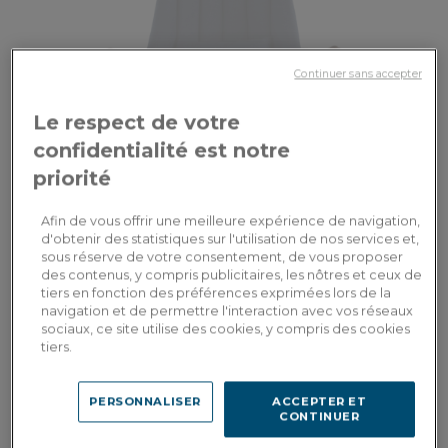
Continuer sans accepter
Le respect de votre
confidentialité est notre
priorité
Afin de vous offrir une meilleure expérience de navigation,
d'obtenir des statistiques sur l'utilisation de nos services et,
sous réserve de votre consentement, de vous proposer
des contenus, y compris publicitaires, les nôtres et ceux de
Auguste
tiers en fonction des préférences exprimées lors de la
navigation et de permettre l'interaction avec vos réseaux
Fauteuil design bois teinte merisier et tissu bleu marine
sociaux, ce site utilise des cookies, y compris des cookies
tiers.
817,00€
PERSONNALISER
ACCEPTER ET
CONTINUER