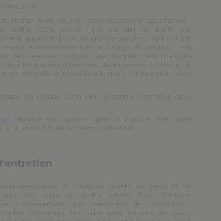
 entre amis.
st réalisé avec un cuir soigneusement sélectionné :
e buffle 100% pleine fleur. Le cuir de buffle est
èrement apprécié pour sa grande qualité : épais, il est
 résiste extremement bien à l'usage du temps. Il est
ur le caractère unique que donnent les marques
 par les piqûres d'insectes, cicatrices etc. La teinte de
 est naturelle et travaillée à la main. Teinte à l'eau, sans
napé est unique : son cuir, sa patine sont tous deux
lub
fabriqué en Europe. Made in Europe. Retrouvez
le fauteuil club de la même collection.
d'entretien
son sélectionne la meilleure qualité de peau et ne
que des cuirs de buffle pleine fleur ­d’origine
ne. Contrairement aux méthodes de coloration ­
nnelles chimiques, les cuirs sont colorés de façon