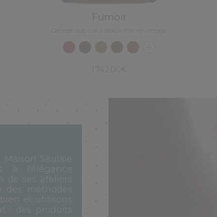
Fumoir
Canapé club cuir 2 places marron vintage
1 742,00€
, Maison Saulaie
s à l'élégance
n de ses ateliers
n des méthodes
 bien et utilisons
t : des produits