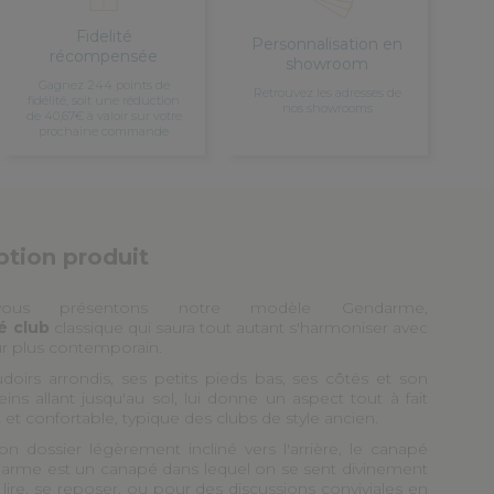
Fidelité
Personnalisation en
récompensée
showroom
Gagnez 244 points de
Retrouvez les adresses de
fidélité, soit une réduction
nos showrooms
de 40,67€ à valoir sur votre
prochaine commande
ption produit
ous présentons notre modèle Gendarme,
é club
classique qui saura tout autant s'harmoniser avec
ur plus contemporain.
doirs arrondis, ses petits pieds bas, ses côtés et son
eins allant jusqu'au sol, lui donne un aspect tout à fait
t et confortable, typique des clubs de style ancien.
on dossier légèrement incliné vers l'arrière, le canapé
arme est un canapé dans lequel on se sent divinement
lire, se reposer, ou pour des discussions conviviales en