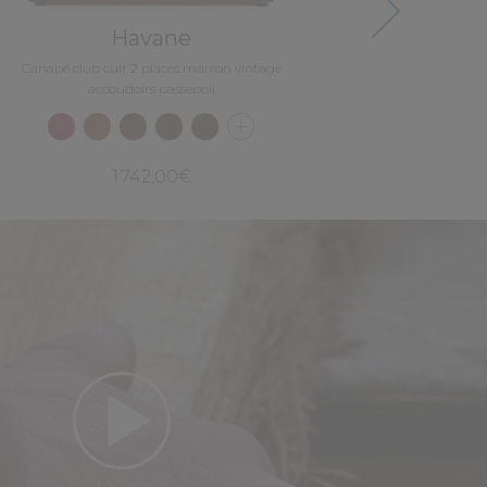
Next
Havane
Canapé club cuir 2 places marron vintage
accoudoirs passepoil
1 742,00€