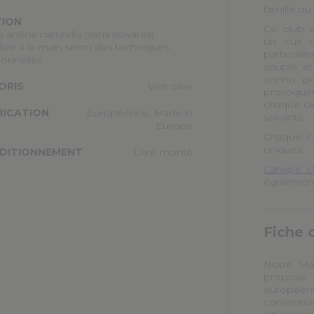
famille ou
TION
Ce club e
e aniline naturelle (sans solvants)
un cuir d
illée à la main selon des techniques
particuli
tionnelles
souple et
connu po
ORIS
Vert olive
provoquées
chaque club
RICATION
Européenne, Made in
solvants.
Europe
Chaque ca
uniques.
DITIONNEMENT
Livré monté
Canapé c
également 
Fiche 
Notre Mai
propose 
européen
conventio