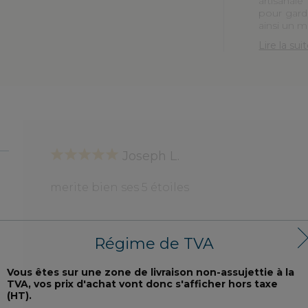
artisanal
pour garde
ainsi un m
Lire la sui
Joseph L.
merite bien ses 5 étoiles
Régime de TVA
Vous êtes sur une zone de livraison non-assujettie à la
canapé Gendarme
TVA, vos prix d'achat vont donc s'afficher hors taxe
(HT).
bon confort