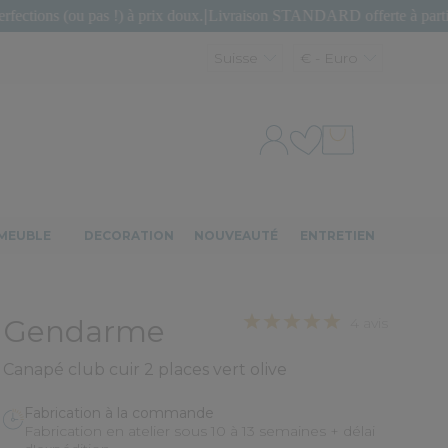
 pas !) à prix doux.
|
Livraison STANDARD offerte à partir de 150€ d'
Suisse
€ - Euro
MEUBLE
DECORATION
NOUVEAUTÉ
ENTRETIEN
Gendarme
4 avis
Canapé club cuir 2 places vert olive
Fabrication à la commande
Fabrication en atelier sous 10 à 13 semaines + délai