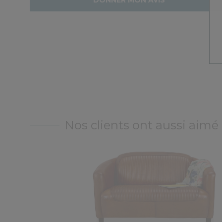
xécuté. c'est effectivement un beau cuir aniline que n
Nos clients ont aussi aimé