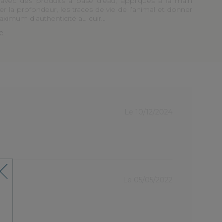
e avec des produits à base d’eau, appliqués à la main
r la profondeur, les traces de vie de l’animal et donner
aximum ­d’authenticité au cuir...
te
Le
Le 10/12/2024
14/10/
bien
tres satisfa
Le 05/05/2022
Le
21/06/
CLASSIQUE