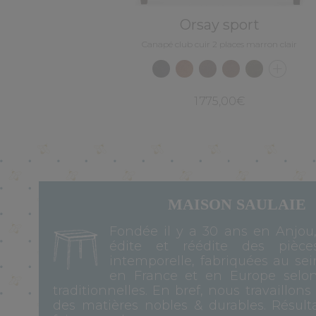
Orsay sport
Canapé club cuir 2 places marron clair
1 775,00€
MAISON SAULAIE
Fondée il y a 30 ans en Anjou
édite et réédite des pièce
intemporelle, fabriquées au sei
en France et en Europe selo
traditionnelles. En bref, nous travaillons
des matières nobles & durables. Résulta