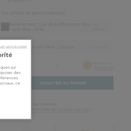
d'expédition
Vos options de personnalisation :
Revêtement
: Cuir de buffle pleine fleur
+ 6
- vert olive - Anile
options
Gendarme vert olive :
2 places
+ 1 option
uer sans accepter
orité
2 442,00€
Paiement en
3x
ou
3 fois en CB
iques sur
Dont 3,00€ d'écopart
roposer des
références
AJOUTER AU PANIER
sociaux, ce
Livraison sur-mesure
Estimer mes frais de livraison par pays