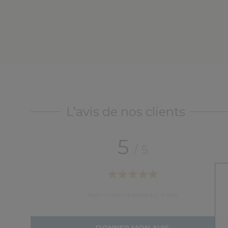
L’avis de nos clients
5
/ 5
emier achat
Note moyenne basée sur 4 avis
DONNER MON AVIS