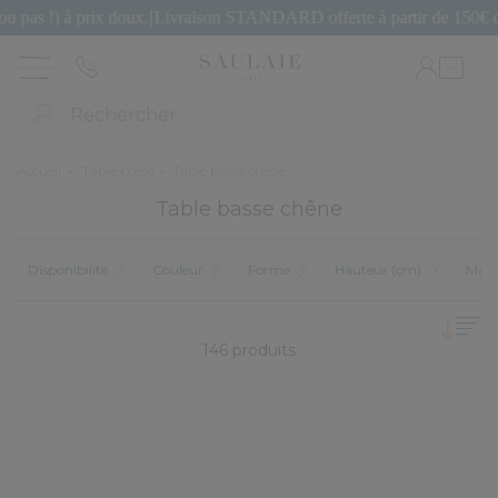
ix doux.
|
Livraison STANDARD offerte à partir de 150€ d'achat.
|
SECON
Rechercher
Accueil
Table basse
Table basse chêne
Table basse chêne
Disponibilité
Couleur
Forme
Hauteur (cm)
Maté
146 produits