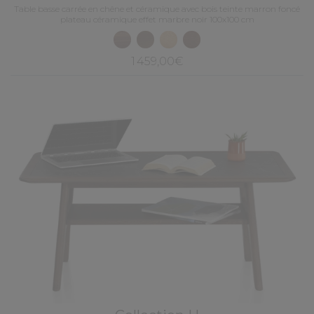
Table basse carrée en chêne et céramique avec bois teinte marron foncé
plateau céramique effet marbre noir 100x100 cm
1 459,00€