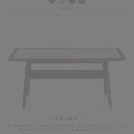
1 209,00€
Collection H
Table basse rectangulaire en chêne et céramique avec bois teinte marron
foncé plateau céramique effet marbre blanc 100x50 cm