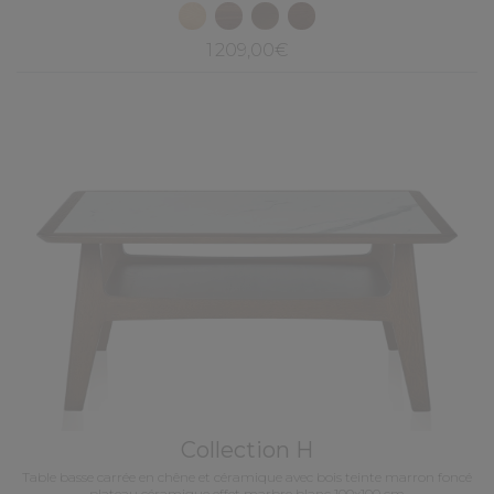
1 209,00€
Collection H
Table basse carrée en chêne et céramique avec bois teinte marron foncé
plateau céramique effet marbre blanc 100x100 cm