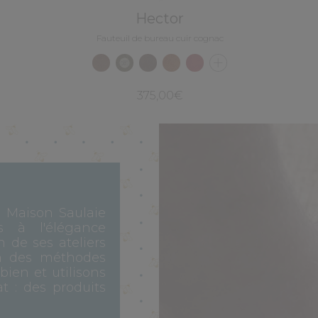
Hector
Fauteuil de bureau cuir cognac
375,00€
, Maison Saulaie
s à l'élégance
n de ses ateliers
n des méthodes
 bien et utilisons
t : des produits