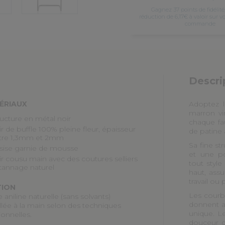
Gagnez 37 points de fidélité
réduction de 6,17€ à valoir sur v
commande
Descri
ÉRIAUX
Adoptez l
marron vi
ructure en métal noir
chaque fau
ir de buffle
100% pleine fleur
, épaisseur
de patine 
tre 1,3mm et 2mm
Sa fine st
sise garnie de mousse
et une po
ir cousu main avec des coutures selliers
tout style
 tannage naturel
haut, ass
travail ou
TION
Les courb
e aniline naturelle (sans solvants)
donnent 
illée à la main selon des techniques
unique. Le
tionnelles.
douceur d