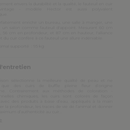
ent envers la durabilité et la qualité, le fauteuil en cuir
vintage - modèle Hector est aussi polyvalent
que.
arfaitement enrichir un bureau, une salle à manger, une
u un salon comme fauteuil d'appoint. Mesurant 60 cm
r, 56 cm en profondeur, et 87 cm en hauteur, l'alliance
t du cuir confère à ce fauteuil une allure indéniable.
imal supporté : 95 kg
d'entretien
son sélectionne la meilleure qualité de peau et ne
que des cuirs de buffle pleine fleur ­d’origine
ne. Contrairement aux méthodes de coloration ­
nnelles chimiques, les cuirs sont colorés de façon
e avec des produits à base d’eau, appliqués à la main
r la profondeur, les traces de vie de l’animal et donner
aximum ­d’authenticité au cuir...
te