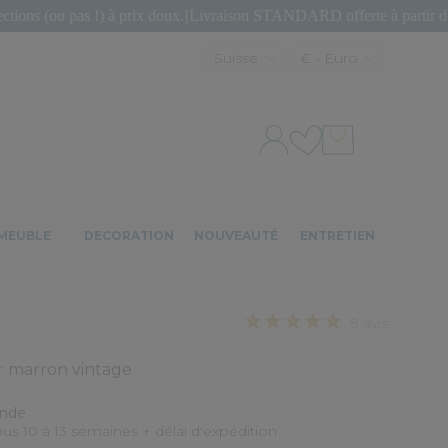
s !) à prix doux.
|
Livraison STANDARD offerte à partir de 150€ d'ach
Suisse
€ - Euro
MEUBLE
DECORATION
NOUVEAUTÉ
ENTRETIEN
9 avis
r marron vintage
ande
ous 10 à 13 semaines + délai d'expédition