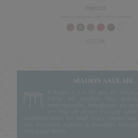
Hector
Fauteuil de bureau cuir marron soutenu
375,00€
MAISON SAULAIE
Fondée il y a 30 ans en Anjou
édite et réédite des pièce
intemporelle, fabriquées au sei
en France et en Europe selo
traditionnelles. En bref, nous travaillons
des matières nobles & durables. Résulta
faits pour durer.