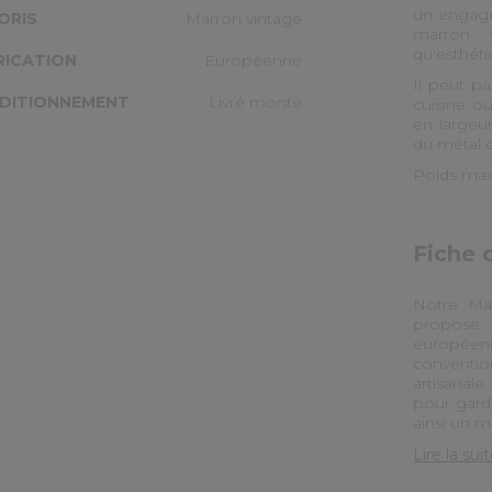
un engagem
ORIS
Marron vintage
marron 
qu'esthéti
RICATION
Européenne
Il peut p
DITIONNEMENT
Livré monté
cuisine o
en largeu
du métal e
Poids max
Fiche 
Notre Mai
propose 
européen
conventio
artisanal
pour garde
ainsi un m
Lire la sui