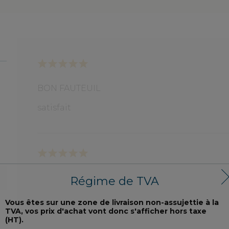
BON FAUTEUIL
satisfait
e et
Au top
Régime de TVA
Je l'adore. arrivé sans souçis, bien emballé. 
Vous êtes sur une zone de livraison non-assujettie à la
TVA, vos prix d'achat vont donc s'afficher hors taxe
(HT).