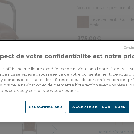
Vos options de personnalisa
Revêtement
: Cuir d
Anile
375,00€
Dont 1,00€ d'écopart
Contin
pect de votre confidentialité est notre pri
us offrir une meilleure expérience de navigation, d'obtenir des statist
tion de nos services et, sous réserve de votre consentement, de vous p
Livraison sur-mesur
y compris publicitaires, les nôtres et ceux de tiers en fonction des p
Estimer mes frais de 
 lors de la navigation et de permettre l'interaction avec vos réseaux 
se des cookies, y compris des cookies tiers.
PERSONNALISER
ACCEPTER ET CONTINUER
Next
Fidelité récompe