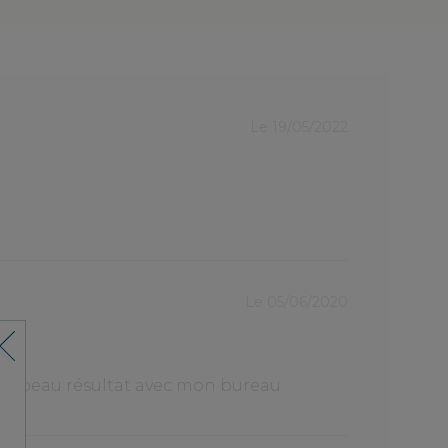
Le
Le 19/05/2022
02/04
Fauteuil
Vraiment bie
les achats e
Le 05/06/2020
Réussi
très beau résultat avec mon bureau.
Un beau fau