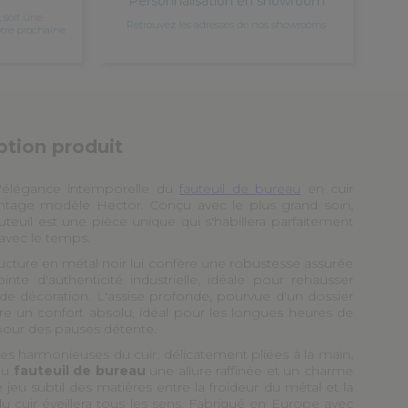
Personnalisation en showroom
, soit une
Retrouvez les adresses de nos showrooms
otre prochaine
ption produit
'élégance intemporelle du
fauteuil de bureau
en cuir
ntage modèle Hector. Conçu avec le plus grand soin,
teuil est une pièce unique qui s'habillera parfaitement
avec le temps.
ructure en métal noir lui confère une robustesse assurée
inte d'authenticité industrielle, idéale pour rehausser
 de décoration. L'assise profonde, pourvue d'un dossier
ure un confort absolu, idéal pour les longues heures de
 pour des pauses détente.
es harmonieuses du cuir, délicatement pliées à la main,
au
fauteuil de bureau
une allure raffinée et un charme
 jeu subtil des matières entre la froideur du métal et la
u cuir éveillera tous les sens. Fabriqué en Europe avec