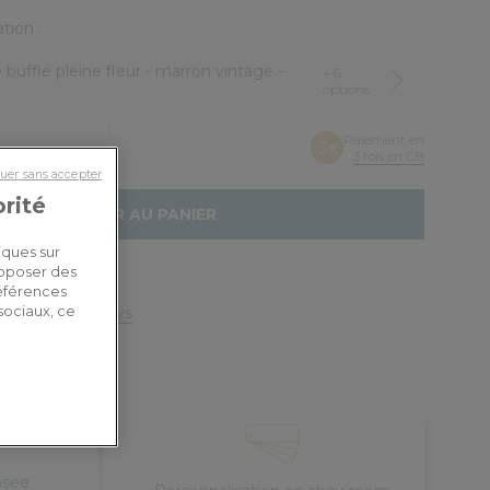
tion :
e buffle pleine fleur - marron vintage -
+ 6
options
Paiement en
3x
ou
3 fois en CB
uer sans accepter
orité
AJOUTER AU PANIER
iques sur
roposer des
e
références
livraison par pays
sociaux, ce
nsée