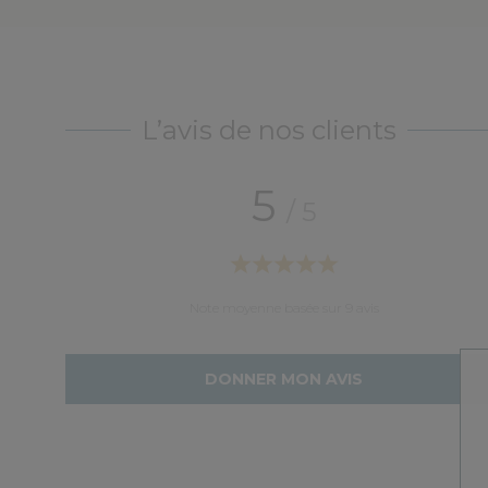
L’avis de nos clients
5
/ 5
lité, livraison rapide et soignée et suivi clients rapid
Note moyenne basée sur 9 avis
DONNER MON AVIS