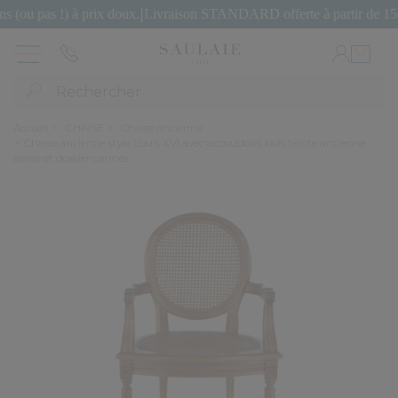
pas !) à prix doux.
|
Livraison STANDARD offerte à partir de 150€ d'
Rechercher
Accueil
CHAISE
Chaise ancienne
Chaise ancienne style Louis XVI avec accoudoirs bois teinte ancienne
assise et dossier cannés