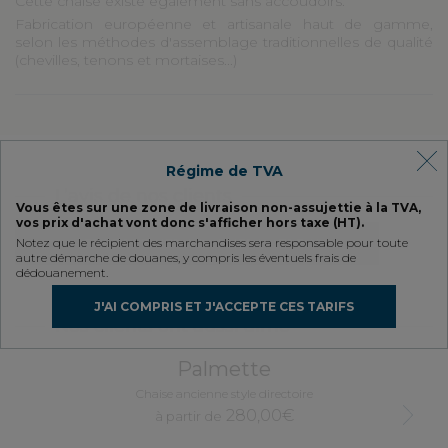
Cette chaise existe également sans accoudoirs.
Fabrication européenne et artisanale haut de gamme,
selon les méthodes d'assemblage traditionnelles de qualité
(chevilles, tenons et mortaises...)
Régime de TVA
L’avis de nos clients
Vous êtes sur une zone de livraison non-assujettie à la TVA,
vos prix d'achat vont donc s'afficher hors taxe (HT).
Notez que le récipient des marchandises sera responsable pour toute
SOYEZ LE PREMIER À DONNER VOTRE AVIS
autre démarche de douanes, y compris les éventuels frais de
dédouanement.
J'AI COMPRIS ET J'ACCEPTE CES TARIFS
Nos clients ont aussi aimé
Palmette
Chaise ancienne style directoire
Chais
280,00€
Next
à partir de