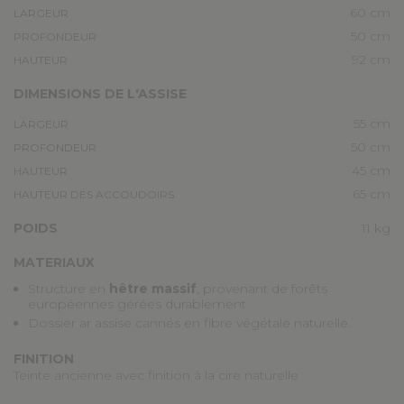
60 cm
LARGEUR
50 cm
PROFONDEUR
92 cm
HAUTEUR
DIMENSIONS DE L'ASSISE
55 cm
LARGEUR
50 cm
PROFONDEUR
45 cm
HAUTEUR
65 cm
HAUTEUR DES ACCOUDOIRS
POIDS
11 kg
MATERIAUX
Structure en
hêtre massif
, provenant de forêts
européennes gérées durablement
Dossier ar assise cannés en fibre végétale naturelle.
FINITION
Teinte ancienne avec finition à la cire naturelle