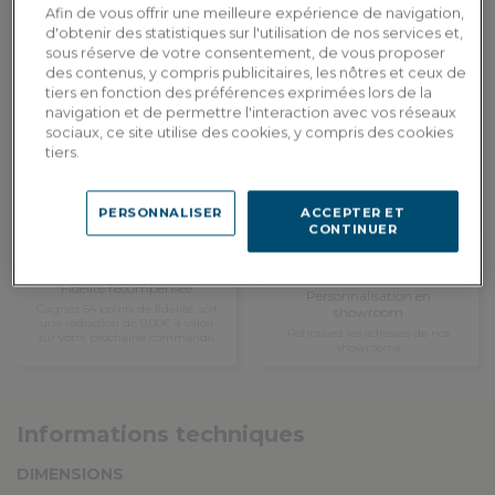
Afin de vous offrir une meilleure expérience de navigation,
d'obtenir des statistiques sur l'utilisation de nos services et,
AJOUTER AU PANIER
sous réserve de votre consentement, de vous proposer
des contenus, y compris publicitaires, les nôtres et ceux de
tiers en fonction des préférences exprimées lors de la
navigation et de permettre l'interaction avec vos réseaux
Livraison sur-mesure
sociaux, ce site utilise des cookies, y compris des cookies
Estimer mes frais de livraison par pays
tiers.
PERSONNALISER
ACCEPTER ET
CONTINUER
Fidelité récompensée
Personnalisation en
Gagnez 54 points de fidélité, soit
showroom
une réduction de 9,00€ à valoir
Retrouvez les adresses de nos
sur votre prochaine commande
showrooms
Informations techniques
DIMENSIONS