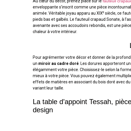
Au cœur du décor, prenez place sur le
fauteuil crapau
enveloppante s’inscrit comme une pièce incontournab
e
animée. Véritable joyau apparu au XIX
siècle, ce faut
pieds bas et galbés. Le fauteuil crapaud Sonate, à l’as
avenante avec ses accoudoirs rebondis, est une pièce
chaleur à votre intérieur.
Pour agrémenter votre décor et donner de la profonde
un
miroir au cadre doré
. Les dorures apporteront un
élégamment votre pièce. Choisissez-le selon la forme
mieux à votre pièce. Vous pouvez également multiplier
effets de matières en associant du bois doré avec du
variant leur taille.
La table d’appoint Tessah, pièc
design