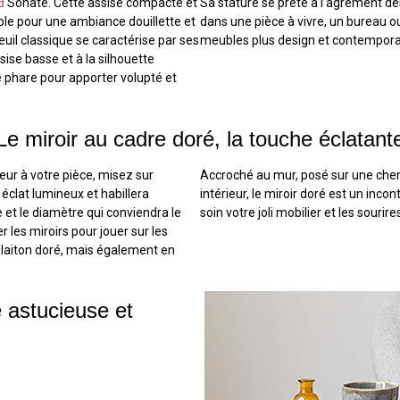
d
Sonate. Cette assise compacte et
Sa stature se prête à l’agrément des
le pour une ambiance douillette et
dans une pièce à vivre, un bureau o
euil classique se caractérise par ses
meubles plus design et contempora
sise basse et à la silhouette
 phare pour apporter volupté et
Le miroir au cadre doré, la touche éclatant
ur à votre pièce, misez sur
Accroché au mur, posé sur une chemi
 éclat lumineux et habillera
intérieur, le miroir doré est un incon
 et le diamètre qui conviendra le
soin votre joli mobilier et les souri
 les miroirs pour jouer sur les
 laiton doré, mais également en
e astucieuse et